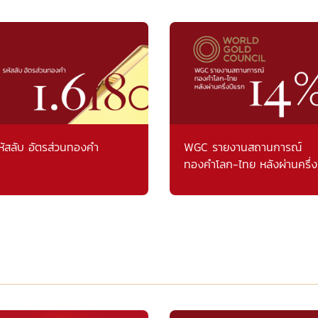
หัสลับ อัตรส่วนทองคำ
WGC รายงานสถานการณ์
ทองคำโลก-ไทย หลังผ่านครึ่ง
แรก