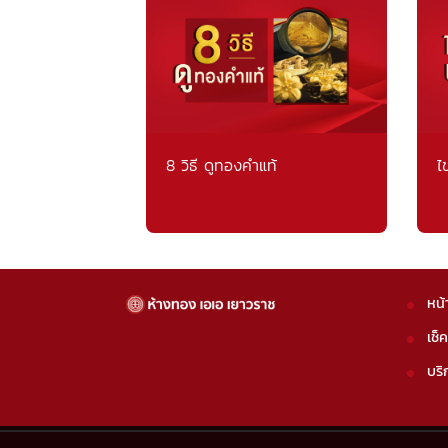
8 วิธี ดูทองคำแท้
ไ
หน้
เช็
บริ