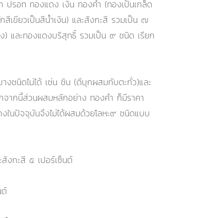
หล็ก ปรอท ทองแดง เงิน ทองคำ (ทองเป็นเกล็ด
กสีเขียวเป็นสีน้ำเงิน) และสังกะสี รวมเป็น ๗
่อง) และทองแดงบริสุทธิ์ รวมเป็น ๙ ชนิด เรียก
งชนิดไม่ได้ เช่น ชิน (ดีบุกผสมกับตะกั่ว)และ
 นอกจากนี้ส่วนผสมหลักอย่าง ทองคำ ก็มีราคา
วางในปัจจุบันจึงไม่ได้ผสมด้วยโลหะ๙ ชนิดแบบ
สังกะสี ๕ เปอร์เซ็นต์
ต์