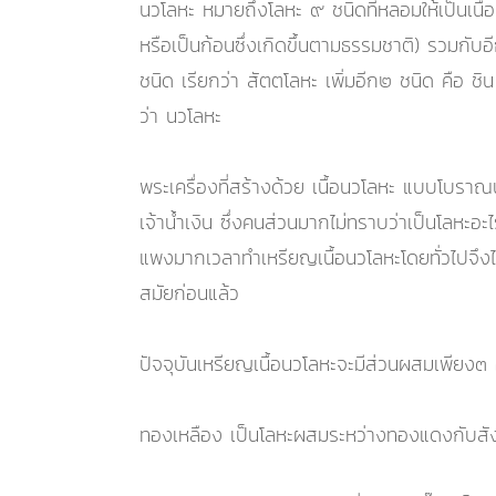
นวโลหะ หมายถึงโลหะ ๙ ชนิดที่หลอมให้เป็นเน
หรือเป็นก้อนซึ่งเกิดขึ้นตามธรรมชาติ) รวมกับอ
ชนิด เรียกว่า สัตตโลหะ เพิ่มอีก๒ ชนิด คือ ช
ว่า นวโลหะ
พระเครื่องที่สร้างด้วย เนื้อนวโลหะ แบบโบราณ
เจ้าน้ำเงิน ซึ่งคนส่วนมากไม่ทราบว่าเป็นโลหะ
แพงมากเวลาทำเหรียญเนื้อนวโลหะโดยทั่วไปจึงไม
สมัยก่อนแล้ว
ปัจจุบันเหรียญเนื้อนวโลหะจะมีส่วนผสมเพียง๓ อ
ทองเหลือง เป็นโลหะผสมระหว่างทองแดงกับสังก