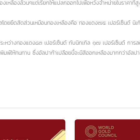
งเหลืองล้วนๆแต่เรียกให้แปลกออกไปเพื่อหวังจำหน่ายในราคาที่สูง
ลโดยยึดสัดส่วนเหมือนทองเหลืองคือ ทองแดง๗๕ เปอร์เซ็นต์ นิเก
สมระหว่างทองแดง๘๓ เปอร์เซ็นต์ กับนิกเกิล ๑๗ เปอร์เซ็นต์ การ
าแม่พิมพ์ให้ทนทาน ซึ่งอัลปาก้าเปลือยนี้จะมีสีออกเหลืองมากกว่า