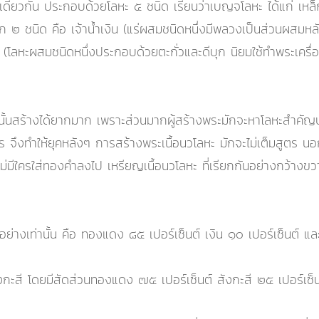
ื้อเดียวกัน ประกอบด้วยโลหะ ๕ ชนิด เรียนว่าเบญจโลหะ ได้แก่ เ
ีก ๒ ชนิด คือ เจ้าน้ำเงิน (แร่ผสมชนิดหนึ่งมีพลวงเป็นส่วนผสมหลั
ิน (โลหะผสมชนิดหนึ่งประกอบด้วยตะกั่วและดีบุก นิยมใช้ทำพระเครื
นั้นสร้างได้ยากมาก เพราะส่วนมากผู้สร้างพระมักจะหาโลหะสำคัญบา
อะไร จึงทำให้ยุคหลังๆ การสร้างพระเนื้อนวโลหะ มักจะไม่เต็มสูตร
่มีใครใส่ทองคำลงไป เหรียญเนื้อนวโลหะ ที่เรียกกันอย่างกว้างข
ย่างเท่านั้น คือ ทองแดง ๘๕ เปอร์เซ็นต์ เงิน ๑๐ เปอร์เซ็นต์ และ
ะสี โดยมีสัดส่วนทองแดง ๗๕ เปอร์เซ็นต์ สังกะสี ๒๕ เปอร์เซ็น