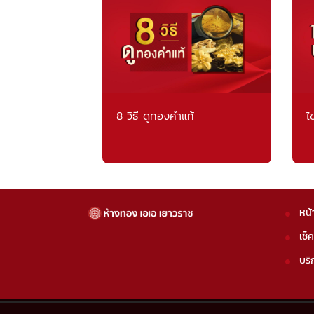
8 วิธี ดูทองคำแท้
ไ
หน้
เช็
บริ