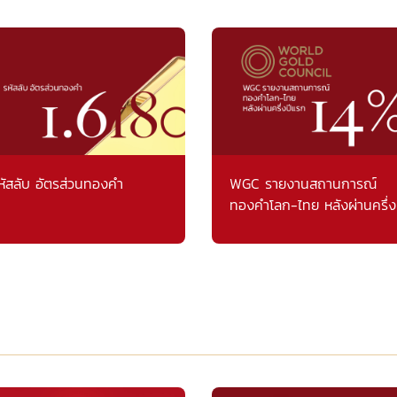
หัสลับ อัตรส่วนทองคำ
WGC รายงานสถานการณ์
ทองคำโลก-ไทย หลังผ่านครึ่ง
แรก