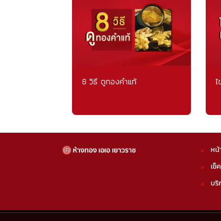
8 วิธี ดูทองคำแท้
ไ
หน้
เช็
บริ