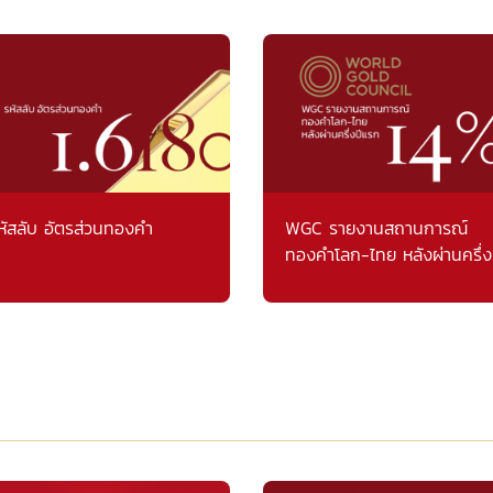
หัสลับ อัตรส่วนทองคำ
WGC รายงานสถานการณ์
ทองคำโลก-ไทย หลังผ่านครึ่ง
แรก