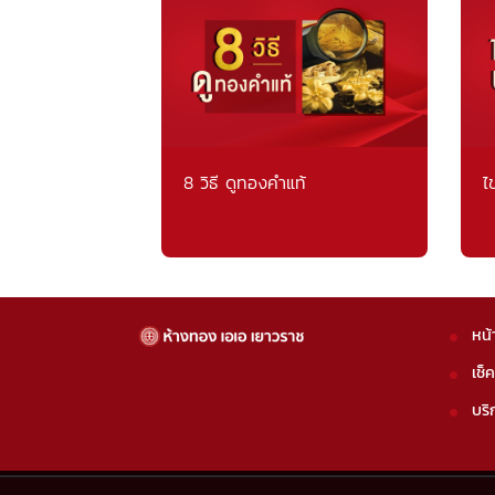
8 วิธี ดูทองคำแท้
ไ
หน้
เช็
บริ