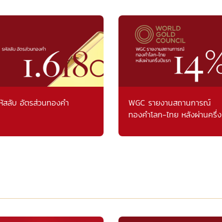
หัสลับ อัตรส่วนทองคำ
WGC รายงานสถานการณ์
ทองคำโลก-ไทย หลังผ่านครึ่ง
แรก