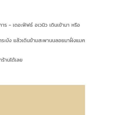
าร - เดอะฟิฟธ์ อเวนิว เดินเข้ามา หรือ
ระบัง แล้วเดินข้ามสะพานนลอยมาฝั่งแมค
ร้านได้เลย