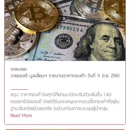
ซื้อขาย จับตาการประชุมสุดยอดครั้งประวัติศาสตร์ที่สิงคโปร์
ระหว่างประธานาธิบดีโดนัลด์ ทรัมป์ แห่งสหรัฐฯ และนายคิม
จอง อึน ผู้นำเกาหลีเหนือ โดยสัญญาทองคำตลาดนิวยอร์ก
ปิดขยับขึ้นเล็กน้อยเมื่อคืนนี้ (11 มิ.ย.) ส่งส่งผลให้สัญญา
ทองคำตลาดโคแมกซ์ เดือน ส.ค.ขยับขึ้น 50 เซนต์ หรือ
0.04% ปิดที่ 1,303.2 ดอลลาร์/ออนซ์ ขณะเดียวกันนักลงทุน
ยังจับตาการประชุมของธนาคารกลางสหรัฐฯ (เฟด) และ
ธนาคารกลางยุโรป (ECB) ซึ่งจะมีขึ้นในสัปดาห์นี้Cr.
https://www.thairath.co.th/content/1305502
11/06/2561
วายแอลจี บูลเลี่ยนฯ รายงานราคาทองคำ วันที่ 11 มิ.ย. 2561
สรุป ราคาทองคำวันศุกร์ที่ผ่านมาปิดปรับตัวเพิ่มขึ้น 1.40
ดอลลาร์ต่อออนซ์ โดยได้รับแรงหนุนจากแรงซื้อทองคำที่อยู่ใน
ฐานะสินทรัพย์ปลอดภัย ในช่วงก่อนการประชุมผู้นำกลุ่ม
ประเทศอุตสาหกรรม 7 ประเทศ หรือ G-7 ในวันศุกร์และเสาร์
Read More
ที่ผ่านมา ท่ามกลางความขัดแย้งในประเด็นต่างๆโดยเฉพาะ
การค้าระหว่างสหรัฐและชาติพันธมิตร ซึ่งทำให้การประชุมครั้ง