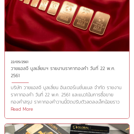
กำหนดนโยบายบางคนแสดงความไม่มั่นใจในเรื่องภาวะ
เงินเฟ้อขณะที่ความเห็นของเจ้าหน้าเฟดบางท่านมีความเห็นว่า
หากเศรษฐกิจมีการขยายตัวได้ดีขึ้น รวมทั้งตลาดแรงงานมี
ความแข็งแกร่งอย่างต่อเนื่อง และเงินเฟ้อเริ่มเคลื่อนไหวใกล้
ระดับเป้าหมาย แต่ยังคงให้เฟดปรับขึ้นอัตราดอกเบี้ยอย่าง
ค่อยเป็นค่อยไป ส่งผลให้ราคาทองคำในระยะสั้นเคลื่อนไหว
แกว่งตัวในกรอบ ซึ่งหากมีประเด็นที่เพิ่มเติมจากที่ตลาดรับรู้
ไปแล้ว ย่อมส่งผลต่อทิศทางของราคาทองคำอย่างไรก็ตาม
22/05/2561
ทองคำในฐานะสินทรัพย์ปลอดภัยได้รับแรงหนุนจาก คณะ
วายแอลจี บูลเลี่ยนฯ รายงานราคาทองคำ วันที่ 22 พ.ค.
บริหารของปธน.โดนัลด์ ทรัมป์ ขู่ที่จะทำการคว่ำบาตรอิหร่าน
2561
ครั้งรุนแรงที่สุดในประวัติศาสตร์ และยืนยันที่จะ"บดขยี้"ปฏิบัติ
การของอิหร่านในต่างประเทศ หลังจากอิหร่านปฏิเสธการยื่น
บริษัท วายแอลจี บูลเลี่ยน อินเตอร์เนชั่นแนล จำกัด รายงาน
คำขาดของสหรัฐ ให้อิหร่านทำการเปลี่ยนแปลงในวงกว้าง
ราคาทองคำ วันที่ 22 พ.ค. 2561 และแนวโน้มการซื้อขาย
ตั้งแต่ยกเลิกโครงการนิวเคลียร์ไปจนถึงถอนตัวจาก
ทองคำสรุป ราคาทองคำวานนี้ปิดปรับตัวลดลงเล็กน้อยราว
สงครามกลางเมืองซีเรียนอกจากนี้นักลงทุนจับตาการเจรจา
0.17 ดอลลาร์ต่อออนซ์ หลังจากในระหว่างวันราคาทองคำร่วง
Read More
เพิ่มเติมระหว่างสหรัฐและจีนเพื่อเพิ่มการส่งออกจากสหรัฐไป
ลงไปทำระดับต่ำสุดครั้งใหม่ของปี 2018 ที่ 1,281.70 ดอลลาร์
ยังจีน แม้ว่าสหรัฐจะได้รับคำมั่นเรื่องการนำเข้าสินค้าเพิ่มจาก
ต่อออนซ์จากการแข็งค่าของดัชนีดอลลาร์แตะระดับสูงสุดใน
จีน แต่ก็ยังคงไม่มีรายละเอียดที่เฉพาะเจาะจงและกำหนดเวลา
รอบ 6 เดือน ประกอบกับสินทรัพย์เสี่ยงทั่วโลกปรับตัวสูงขึ้น