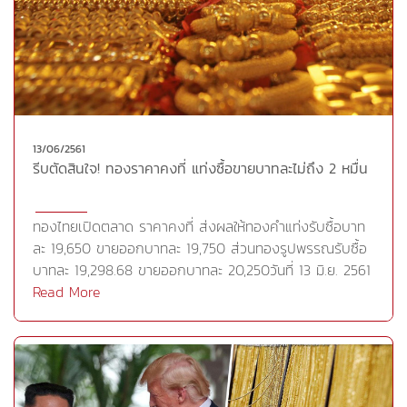
และขู่ว่าจะลงโทษด้วยการเก็บภาษีต่อยุโรปขณะที่นายก
รัฐมนตรี อังเกลา แมร์เคิล ของเยอรมนีระบุว่า สหรัฐมียอด
เกินดุลการค้าจำนวนมากกับยุโรปหากรวมภาคบริการเข้าไป
ด้วย พร้อมเสริมว่า ระบบคำนวณการค้าระหว่างประเทศที่มีอยู่
ล้าสมัยไปแล้ว ทั้งนี้ การกำหนดภาษีนำเข้าเหล็กกล้าและ
อะลูมิเนียมของสหรัฐและความเป็นไปได้ในการเพิ่มภาษีนำเข้า
ยานยนต์ เป็นการละเมิดกฎระเบียบระหว่างประเทศอย่าง
13/06/2561
ชัดเจน แนวโน้มดังกล่าวกระตุ้นแรงซื้อทองคำในฐานะ
รีบตัดสินใจ! ทองราคาคงที่ แท่งซื้อขายบาทละไม่ถึง 2 หมื่น
สินทรัพย์ปลอดภัยนอกจากนี้ นักลงทุนจะจับตามองการ
ประชุมกำหนดนโยบายของธนาคารกลางยุโรป (ECB) ในวัน
พฤหัสบดีซึ่ง ECB อาจจะส่งสัญญาณความตั้งใจในการเริ่ม
ทองไทยเปิดตลาด ราคาคงที่ ส่งผลให้ทองคำแท่งรับซื้อบาท
ลดแผนการซื้อพันธบัตร ซึ่งปัจจุบันอยู่ที่ 3 หมื่นล้านยูโรต่อ
ละ 19,650 ขายออกบาทละ 19,750 ส่วนทองรูปพรรณรับซื้อ
เดือน ซึ่งอาจจะเป็นแรงหนุนทองคำด้วยการหนุนยูโรและทำให้
บาทละ 19,298.68 ขายออกบาทละ 20,250วันที่ 13 มิ.ย. 2561
ดอลลาร์อ่อนลง ก่อนหน้านี้เจ้าหน้าที่กำหนดนโยบายเห็นพ้อง
สมาคมค้าทองคำประกาศราคาทองไทย เปิดตลาดครั้งที่ 1
Read More
ว่าการซื้อพันธบัตรรัฐบาลดังกล่าวควรยุติภายในปีนี้ แต่นาย
เมื่อเวลา 09.30 น. ราคาคงที่ โดยทองคำแท่งรับซื้อบาทละ
มาริโอ ดรากี ประธาน ECB ได้หลีกเลี่ยงการหารืออย่างเป็น
19,650 ขายออกบาทละ 19,750 ส่วนทองรูปพรรณรับซื้อบาท
ทางการใดๆเกี่ยวกับการยุติโครงการดังกล่าว เบื้องต้นวาย
ละ 19,298.68 ขายออกบาทละ 20,250 บาทCr.
แอลจีประเมินว่า อาจต้องรอดูการเคลื่อนไหวของราคาทองคำ
https://www.thairath.co.th/content/1306566
ว่าจะสามารถยืนในบริเวณ 1,307-1,315 ดอลลาร์ต่อออนซ์ได้