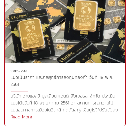
ที่ชัดเจน ซึ่งหากมีความชัดเจนจะส่งต่อการเคลื่อนไหวของ
รวมถึงดัชนีดาวโจนส์ตลาดหุ้นนิวยอร์กที่ปิดพุ่งขึ้นเกือบ 300
ราคาทองคำ โดยแนะนำนักลงทุนติดตามสถานการณ์การ
จุดเมื่อคืนนี้ ขานรับการที่สหรัฐและจีนตกลงที่จะระงับการทำ
เปลี่ยนแปลงอย่างใกล้ชิด และแนะนำให้ซื้อขายเก็งกำไรในระยะ
สงครามการค้าชั่วคราว ประกอบกับประธานาธิบดีโดนัลด์
สั้น พร้อมตั้งจุดตัดขาดทุนเพื่อลดความเสี่ยงของพอร์ตใน
ทรัมป์ทวีตข้อความวานนี้ระบุว่า จีนได้ให้สัญญาที่จะซื้อสินค้า
ช่วงนี้กลยุทธ์การลงทุน วายแอลจีมีมุมมองว่า หากราคา
เกษตรจำนวนมากจากสหรัฐหลังการเจรจาการค้าระหว่าง
ทองคำยืนเหนือบริเวณแนวรับ 1,280 ดอลลาร์ต่อออนซ์ได้ ใน
สหรัฐและจีนในสัปดาห์ที่แล้วอีกด้วย สถานการณ์ดังกล่าว
ระยะสั้นราคาทองคำยังมีโอกาสขยับขึ้นทดสอบแนวต้าน
กดดันราคาทองคำในฐานะสินทรัพย์ปลอดภัยเพิ่มเติม อย่างไร
1,297- 1,306 ดอลลาร์ต่อออนซ์ โดยบริเวณนี้นักลงทุนที่
ก็ดี ราคาทองคำฟื้นตัวขึ้นในเวลาต่อมาและลดช่วงติดลบที่ทำ
สะสมทองคำไว้อาจมีการขายทำกำไรบางส่วนออกมาบ้าง โดย
ในระหว่างวัน โดยราคาทองคำได้รับแรงหนุนจากแรงซื้อเก็ง
ให้ดูว่าราคาจะผ่านแนวต้านได้หรือไม่ ซึ่งหากไม่ผ่านราคาอาจ
กำไรและการซื้อคืนเพื่อปิดสถานะขาย (short covering) ใน
จะมีการอ่อนตัวลงอีกครั้ง โดยนักลงทุนที่รอซื้อทองคำอาจรอ
18/05/2561
ตลาด COMEX ด้านกองทุน SPDR ลดการถือครองทองคำ
แนวโน้มราคา และกลยุทธ์การลงทุนทองคำ วันที่ 18 พ.ค.
ดูการตั้งฐานของราคาโดยประเมินแนวรับไว้ที่ 1,280 ดอลลาร์
ลงวานนี้ -3.24 ตัน สำหรับวันนี้ติดตามการเปิดเผยดัชนีภาค
2561
ต่อออนซ์ แนะนำนักลงทุนซื้อขายในระยะสั้น ส่วนนักลงทุนระยะ
การผลิตเดือนพ.ค.จากเฟดสาขาริชมอนด์ของ
กลางคงต้องรอการย่อตัวและการตั้งฐานของราคาทองคำ
สหรัฐCr.https://goo.gl/fi4Sah
บริษัท วายแอลจี บูลเลี่ยน แอนด์ ฟิวเจอร์ส จำกัด ประเมิน
แล้วจึงเข้าสะสมทองคำเพิ่มเติมทองคำแท่ง (96.50%)แนวรับ
แนวโน้มวันที่ 18 พฤษภาคม 2561 ว่า สถานการณ์ความไม่
1,280 (19,400บาท) 1,271 (19,250บาท) 1,263
แน่นอนทางการเมืองในอิตาลี กดดันสกุลเงินยูโรให้ปรับตัวลง
(19,100บาท)แนวต้าน 1,297 (19,700บาท) 1,306
สู่ระดับต่ำสุดรอบ 5 เดือน จนสร้างแรงกดดันทองคำ
Read More
(19,800บาท) 1,315 (19,950บาท) GOLD FUTURES
เนื่องจากพรรค 5-Star Movent และพรรค League ของ
(GFM18)แนวรับ 1,280 (19,540บาท) 1,271 (19,400บาท)