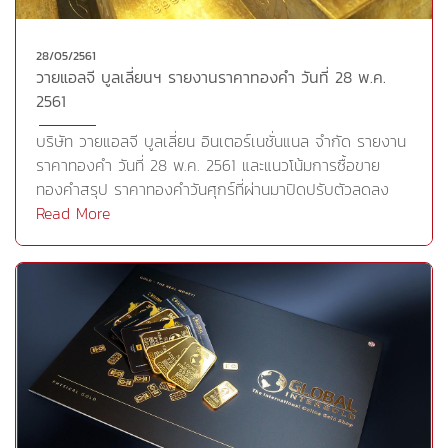
ความขัดแย้งบริเวณคาบสมุทรเกาหลีที่เริ่มคลีคลาย กดดัน
ราคาทองคำในฐานะสินทรัพย์ปลอดภัยอย่างไรก็ตามปริมาณ
28/05/2561
การซื้อขายจะอยู่ที่ระดับต่ำ เพราะตลาดนิวยอร์กและลอนดอน
วายแอลจี บูลเลี่ยนฯ รายงานราคาทองคำ วันที่ 28 พ.ค.
ปิดทำการในวันจันทร์นี้ นอกจากนี้อุปสงค์ทองในตลาดปัจจุบัน
2561
ยังคงชะลอตัวในสัปดาห์ที่ผ่านมา โดยดีลเลอร์ในอินเดียเสนอ
ส่วนลดมากขึ้น เพื่อกระตุ้นแรงซื้อ ท่ามกลางราคาที่ระดับสูง
บริษัท วายแอลจี บูลเลี่ยน อินเตอร์เนชั่นแนล จำกัด รายงาน
ภายในประเทศ ประกอบกับธนาคารกลางจีน (PBOC) ได้ปรับ
ราคาทองคำ วันที่ 28 พ.ค. 2561 และแนวโน้มการซื้อขาย
ขึ้นอัตราดอกเบี้ยข้อตกลงซื้อพันธบัตรโดยมีสัญญาขายคืน
ทองคำสรุป ราคาทองคำวันศุกร์ที่ผ่านมาปิดปรับตัวลดลง
(Reverse Repo Rate) ระยะ 28 วัน โดยปรับขึ้น 0.05% ขึ้นสู่
2.80 ดอลลาร์ต่อออนซ์ โดยได้รับแรงกดดันหลังจาก
Read More
2.85% จาก 2.80% ตามการปรับขึ้นอัตราดอกเบี้ยระยะ 7 วัน
ประธานาธิบดีโดนัลด์ ทรัมป์ ของสหรัฐส่งสัญญาณเดินหน้า
และ 14 วัน เมื่อ 2 เดือนที่ผ่านมา โดยสอดคล้องกับธนาคาร
จัดการประชุมสุดยอดระหว่างตัวเขาและนายคิม จอง อึน ผู้นำ
กลางสหรัฐ (เฟด) ซึ่งแนวโน้มอัตราดอกเบี้ยที่เพิ่มสูงขึ้นส่งให้
เกาหลีเหนือในวันที่ 12 มิ.ย. ที่สิงคโปร์ตามกำหนดการเดิมที่
ทองคำในฐานะสินทรัพย์ที่ไม่ให้ผลตอบแทนรูปแบบดอกเบี้ยถูก
วางไว้ ขณะที่ล่าสุดทีมเจ้าหน้าที่ของสหรัฐได้เดินทางถึง
ลดความน่าสนใจลงเบื้องต้นวายแอลจียังคงแนะนำให้เข้าซื้อ
เกาหลีเหนือเพื่อเตรียมพร้อมสำหรับการประชุมดังกล่าวแล้ว
แต่เป็นการซื้อเพื่อเก็งกำไรระยะสั้น เนื่องจากราคาทองคำอาจ
ประเด็นดังกล่าวหนุนดอลลาร์ให้แข็งค่า พร้อมกับกระตุ้นแรง
ดีดตัวขึ้นได้ค่อนข้างจำกัดและยังต้องระมัดระวังแรงขายทำ
ขายสินทรัพย์ปลอดภัยอย่างทองคำ อย่างไรก็ตามราคา
กำไร และแนะนำจับตาความชัดเจนจากปัจจัยต่างๆที่จะเข้ามา
ทองคำในวันศุกร์ยังคงสามารถพยุงตัวและปิดตลาดเหนือ
ชี้นำทิศทางราคากลยุทธ์การลงทุน วายแอลจีมีมุมมองว่า หาก
ระดับ 1,300 ดอลลาร์ต่อออนซ์ได้โดยได้รับแรงหนุนบางส่วน
ราคาทองคำยืนเหนือบริเวณแนวรับ 1,292 ดอลลาร์ต่อออนซ์