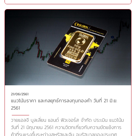
รอสส์ รัฐมนตรีพาณิชย์สหรัฐระบุว่า ประธานาธิบดี โดนัลด์
ทรัมป์ ของสหรัฐ ต้องการให้จีนลดกำแพงการค้าและปกป้อง
ทรัพย์สินทางปัญญาของสหรัฐ แต่เชื่อว่าจีนจะไม่ทำเช่นนั้น
หากปราศจากการเพิ่มการกดดันจากสหรัฐ ความตึงเครียด
ทางการค้าระหว่างสหรัฐ และจีนไม่มีสัญญาณบรรเทาลง เมื่อ
หนังสือพิมพ์โกลบอล ไทม์สของจีน รายงานว่า จีนอาจตอบโต้
บริษัทสหรัฐที่จดทะเบียนในดัชนีเฉลี่ยอุตสาหกรรมดาวโจนส์
นอกจากนี้ จีนซื้อถั่วเหลืองราว 1 ใน 3 จากสหรัฐ ดังนั้น การ
ที่จีนกำหนดภาษี 25% ต่อการนำเข้าถั่วเหลืองสหรัฐจึงทำให้
ถั่วเหลืองเปรียบเสมือนเป็นสนามรบที่สำคัญ ซัพพลายเออร์
สหรัฐอาจจะสูญเสียตลาดจีนไปให้กับละติน อเมริกา ซึ่งเป็นคู่
แข่งนอกจากนี้คณะกรรมาธิการยุโรปเปิดเผยว่า สหภาพ
ยุโรป(EU) จะเริ่มเก็บภาษีนำเข้า 25% ต่อผลิตภัณฑ์ต่างๆของ
21/06/2561
สหรัฐในวันศุกร์นี้ เพื่อตอบโต้ที่สหรัฐเก็บภาษีเหล็กกล้าและ
แนวโน้มราคา และกลยุทธ์การลงทุนทองคำ วันที่ 21 มิ.ย.
อะลูมิเนียมจาก EU เมื่อต้นเดือนมิถุนายนที่ผ่านมา ทั้งนี้
2561
บรรดาผู้นำธนาคารกลางสหรัฐ (เฟด), ธนาคารกลางยุโรป
(ECB), ธนาคารกลางญี่ปุ่น (BOJ) และธนาคารกลาง
วายแอลจี บูลเลี่ยน แอนด์ ฟิวเจอร์ส จำกัด ประเมิน แนวโน้ม
ออสเตรเลีย แสดงความวิตกกังวลถึงสงครามการค้าที่กำลัง
วันที่ 21 มิถุนายน 2561 ความวิตกเกี่ยวกับความขัดแย้งการ
ก่อตัวขึ้นจะบั่นทอนความเชื่อมั่นของภาคธุรกิจ อาจทำให้
ค้าที่รุนแรงขึ้นระหว่างสหรัฐและจีน จนรัฐบาลของประเทศ