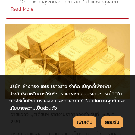
อายุ 10 ปี ทะยานสู่ระดับสูงสุดในรอบ 7 ปี แตะจุดสูงสุดที่
แนวต้าน 1,297-1,306 ดอลลาร์ต่อออนซ์ แล้วรอไปซื้อคืน
3.095% ทะลุระดับสำคัญทางจิตวิทยาที่ 3% ที่ทำไว้ในช่วง
Read More
บริเวณแนวรับทองคำแท่ง (96.50%)แนวรับ 1,280
ปลายเดือนเม.ย. ขณะที่ดอลลาร์สหรัฐทะยานขึ้นสู่ระดับสูงสุด
(19,400บาท) 1,271 (19,250บาท) 1,263 (19,100บาท)แนวต้าน
ในรอบกว่า 5 เดือนเมื่อเทียบกับตะกร้าสกุลเงินสำคัญ เมื่อ
1,297 (19,700บาท) 1,306 (19,850บาท) 1,315 (19,950บาท)
ข้อมูลการใช้จ่ายของผู้บริโภคในสหรัฐแข็งแกร่งขึ้นซึ่งจะหนุน
GOLD FUTURES (GFM18)แนวรับ 1,280 (19,560บาท) 1,271
เงินเฟ้อให้ปรับขึ้นอย่างต่อเนื่องทั้งนี้ผู้ช่วยระดับสูงของนาย
(19,420บาท) 1,263 (19,300บาท)แนวต้าน 1,297
เจอโรม พาวเวลล์ ประธานธนาคารกลางสหรัฐ(เฟด) มีความ
(19,820บาท) 1,306 (19,960บาท) 1,315 (20,100บาท)
เห็นไม่ตรงกันในประเด็นเกี่ยวกับอัตราความเร็วในการขึ้น
Cr.https://goo.gl/fUdNKn
ดอกเบี้ยในเดือนต่อๆไป รวมทั้งแนวทางที่เฟดควรจะเตรียม
พร้อมสำหรับการรับมือทางเศรษฐกิจ เพิ่มความคาดหมายว่า
เฟดจะปรับขึ้นอัตราดอกเบี้ยนโยบายอย่างต่อเนื่อง ได้กดดัน
ราคาทองคำจนหลุดแนวรับจิตวิทยา 1,300 ดอลลาร์ต่อออนซ์
บริษัท ห้างทอง เอเอ เยาวราช จำกัด ใช้คุกกี้เพื่อเพิ่ม
หลังจากราคาทองคำทรงตัวรักษาระดับไว้ได้ตั้งแต่ต้นปี ส่ง
ประสิทธิภาพในการให้บริการ และส่งมอบประสบการณ์ที่ดีใน
ผลให้เกิดแรงขายตามจนราคาอ่อนตัวลงแตะระดับต่ำสุด
การใช้เว็บไซต์ ตรวจสอบและทำความเข้าใจ
นโยบายคุกกี้
และ
1,288 ดอลลาร์ ซึ่งเป็นระดับราคาต่ำสุดนับตั้งแต่วันที่ 28
นโยบายความเป็นส่วนตัว
16/05/2561
ธ.ค.อย่างไรก็ตาม แนะนำจับตาแรงดีดกลับของราคาและ
วายแอลจี บูลเลี่ยนฯ รายงานราคาทองคำ วันที่ 16 พ.ค.
ปัจจัยพื้นฐานที่กลับเข้ามากระตุ้นแรงซื้อทองคำว่าจะสามารถ
2561
เพิ่มเติม
ยอมรับ
ดันราคาทองคำให้ฟื้นตัวขึ้นได้มากน้อยเพียงใด โดยแนะนำ
ติดตามการเจรจาระดับสูงระหว่างจีนและสหรัฐ ณ กรุง
บริษัท วายแอลจี บูลเลี่ยน อินเตอร์เนชั่นแนล จำกัด รายงาน