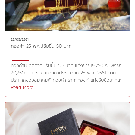
ในอัตราที่สูงถึง 25% รวมไปถึงข้อพิพาททางการค้าระหว่าง
จีนและสหรัฐที่ยังคงไม่ได้รับการคลี่คลายเท่าที่ควร ปัจจัย
เหล่านี้สร้างแรงกดดันเพิ่มเติมให้แก่สกุลเงินดอลลาร์ อีกทั้ง
ยังกดดันสินทรัพย์เสี่ยงให้ร่วงลงซึ่งเป็นปัจจัยกระตุ้นแรงซื้อ
ทองคำให้พุ่งขึ้นและกลับมาเคลื่อนไหวเหนือ 1,300 ดอลลาร์
25/05/2561
ต่อออนซ์อีกครั้ง สำหรับวันนี้ติดตามการเปิดเผยยอดสั่งซื้อ
ทองคำ 25 พค.ปรับขึ้น 50 บาท
สินค้าคงทนพื้นฐานและถ้อยแถลงของนาย Jerome Powell :
ประธานเฟด รวมไปถึงความไม่แน่นอนด้านนโยบายการค้าและ
ด้านการเมืองระหว่างประเทศของ
ทองคำเปิดตลาดปรับขึ้น 50 บาท แท่งขาย19,750 รูปพรรณ
สหรัฐCr.https://goo.gl/9T4Uqm
20,250 บาท ราคาทองคำประจำวันที่ 25 พ.ค. 2561 ตาม
ประกาศของสมาคมค้าทองคำ ราคาทองคำแท่งรับซื้อบาทละ
19,650 ขายออกบาทละ 19,750 ทองรูปพรรณรับซื้อบาทละ
Read More
19,298.68 ขายออกบาทละ 20,250 บาท ทั้งนี้ราคาทองคำ
ปรับขึ้น 50 บาท เมื่อเทียบกับราคาวันที่ 24
พค.Cr.https://goo.gl/5Azmdp