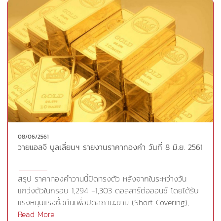
นี้ถือเป็นครั้งที่เหล่าผู้นำทั้ง 7 ประเทศเผชิญกับความขัดแย้ง
มากที่สุดในประวัติศาสตร์กลุ่มที่ยาวนานถึง 42 ปี อย่างไร
ก็ตามการแข็งค่าของสกุลเงินดอลลาร์จากแนวโน้มการปรับ
ขึ้นอัตราดอกเบี้ยของธนาคารกลางสหรัฐ(เฟด)เป็นปัจจัยที่
สกัดช่วงบวกของราคาทองคำเอาไว้ สำหรับผลการประชุม
G-7 ที่เสร็จสิ้นลงเป็นไปในเชิงลบ โดยประธานาธิบดี โดนัลด์
ทรัมป์ ของสหรัฐเดินทางออกจากแคนาดาเร็วกว่ากำหนด
ประกอบกับที่ประชุมไม่สามารถคลี่คลายบรรยากาศความขัด
แย้งระหว่างกันได้ นอกจากนี้ประธานาธิบดี โดนัลด์ ทรัมป์ยัง
สั่งการไม่ให้คณะผู้แทนสหรัฐรับรองในแถลงการณ์ร่วมของ
การประชุมอีกด้วย ด้านกองทุน SPDR ลดการถือครอง
08/06/2561
ทองคำในวันศุกร์ -3.83 ตัน ขณะที่วันนี้ไม่มีกำหนดการเปิด
วายแอลจี บูลเลี่ยนฯ รายงานราคาทองคำ วันที่ 8 มิ.ย. 2561
เผยตัวเลขเศรษฐกิจของสหรัฐCr.https://goo.gl/TLoqZt
สรุป ราคาทองคำวานนี้ปิดทรงตัว หลังจากในระหว่างวัน
แกว่งตัวในกรอบ 1,294 -1,303 ดอลลาร์ต่อออนซ์ โดยได้รับ
แรงหนุนแรงซื้อคืนเพื่อปิดสถานะขาย (Short Covering),
การอ่อนค่าของสกุลเงินดอลลาร์และการแข็งค่าของสกุลเงิน
Read More