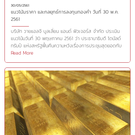
30/05/2561
แนวโน้มราคา และกลยุทธ์การลงทุนทองคำ วันที่ 30 พ.ค.
2561
บริษัท วายแอลจี บูลเลี่ยน แอนด์ ฟิวเจอร์ส จำกัด ประเมิน
แนวโน้มวันที่ 30 พฤษภาคม 2561 ว่า ประธานาธิบดี โดนัลด์
ทรัมป์ แห่งสหรัฐฟื้นคืนความหวังเรื่องการประชุมสุดยอดกับ
นายคิม จองอึน ผู้นำสูงสุดแห่งเกาหลีเหนือ หลังประกาศ
Read More
ยกเลิกแบบไม่คาดคิดในสัปดาห์ที่ผ่านมา รวมถึงความเสี่ยง
ทางการค้าระหว่างสหรัฐกับจีนลดลงเมื่อบริษัทโทรคมนาคม
สัญชาติจีน ZTE Corp ได้รับอนุญาตให้กลับมาดำเนินธุรกิจ
กับบริษัทสหรัฐอีกครั้ง หลัง ZTE ทำการปรับเปลี่ยนต่างๆ
หลายประการและจ่ายค่าปรับก้อนใหญ่ทั้งนี้นายวิลเบอร์ รอสส์
รัฐมนตรีกระทรวงพาณิชย์สหรัฐจะเดินทางเยือนจีนในวันที่ 2-
4 มิ.ย.นี้ เพื่อปรึกษาหารือกับทางการจีนเกี่ยวกับเรื่อง
เศรษฐกิจและการค้า สำนักข่าวซินหัวรายงานว่า การจัดการ
เจรจาดังกล่าวได้รับการยืนยันผ่านการสนทนาทางโทรศัพท์
ระหว่างนายหลิว เหอ รองนายกรัฐมนตรีจีน และนายรอสส์ ใน
วันศุกร์ที่ 25 พ.ค.ที่ผ่านมา สถานการณ์กีดกันการค้า และ