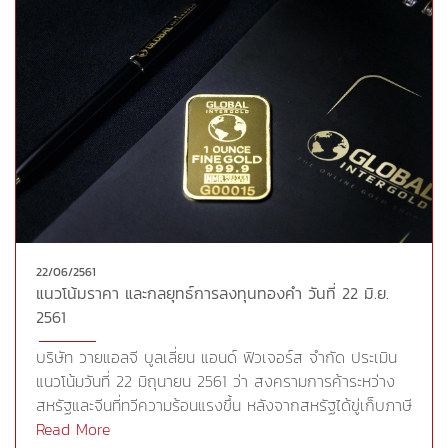
สหรัฐในเดือน มิ.ย. อ่อนตัวลงสู่ระดับ 56.0 ซึ่งเป็นระดับต่ำ
สุดในรอบ 2 เดือน ประกอบกับสกุลเงินยูโรฟื้นตัวขึ้นหลังดัชนี
ผู้จัดการฝ่ายจัดซื้อ (PMI) รวมภาคการผลิตและบริการขั้นต้น
ของยูโรโซนซึ่งเป็นดัชนีที่สะท้อนกิจกรรมในภาคธุรกิจของยูโร
โซนฟื้นตัวขึ้นในเดือน มิ.ย. หลังจากชะลอตัวมาหลายเดือน แต่
กระนั้นการฟื้นตัวของราคาทองคำยังคงเป็นไปอย่างจำกัด
ซึ่งสะท้อนแรงซื้อในตลาดทองคำที่ยังไม่มากนัก อีกทั้งราคา
ทองคำยังได้รับแรงกดดันเพิ่มจากดัชนีดาวโจนส์ที่ปิดดีดขึ้น
119.19 จุด นำโดยหุ้นกลุ่มพลังงานที่พุ่งขึ้นตามราคาน้ำมัน
ภายหลังจากที่โอเปกมีมติเพิ่มกำลังการผลิตในการประชุมครั้ง
ล่าสุดแต่ไม่ระบุปริมาณชัดเจนทั้งนี้ การปรับตัวขึ้นของ
22/06/2561
สินทรัพย์เสี่ยงสกัดช่วงบวกของราคาทองคำที่อยู่ในสินทรัพย์
แนวโน้มราคา และกลยุทธ์การลงทุนทองคำ วันที่ 22 มิ.ย.
ปลอดภัยเอาไว้ สำหรับวันนี้ติดตามการเปิดเผยยอดขายบ้าน
2561
ใหม่เดือน พ.ค. และติดตามความเคลื่อนไหวเกี่ยวกับการทำ
สงครามการค้าระหว่างสหรัฐและประเทศคู่
บริษัท วายแอลจี บูลเลี่ยน แอนด์ ฟิวเจอร์ส จำกัด ประเมิน
ค้าCr.https://goo.gl/ab4Hhp
แนวโน้มวันที่ 22 มิถุนายน 2561 ว่า สงครามการค้าระหว่าง
สหรัฐและจีนที่ทวีความร้อนแรงขึ้น หลังจากสหรัฐได้ขู่เก็บภาษี
นำเข้าสินค้าจีนเพิ่ม 2 แสนล้านดอลลาร์ ขณะที่นายวิลเบอร์
Read More