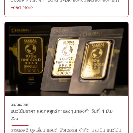
ปัจจัยสำคัญใดๆ ทางด้าน SPDR ยังคงถือครองทองคำเท่า
เดิมที่ระดับ 851.45 ตัน ขณะที่ภาพรวมดูเหมือนตลาดจะยัง
Read More
ตอบรับกับกระแสคาดการณ์การขึ้นดอกเบี้ยที่มีโอกาสเกือบ
100% ที่เฟดจะตัดสินใจขึ้นดอกเบี้ยอีก 0.25% ในการประชุม
สัปดาห์หน้า แต่ตลาดให้ความสำคัญกับถ้อยแถลงหลังเสร็จ
สิ้นประชุมว่าเฟดจะส่งสัญญาณเพิ่มเติมต่อจำนวนครั้งในการ
ขึ้นดอกเบี้ยหรือไม่ ขณะที่ดัชนีดอลลาร์อ่อนค่าลงมาเล็กน้อย
ขณะที่เงินบาทปรับแข็งค่าเล็กน้อยและมาเคลื่อนไหวแถว 31.97
บาท/ดอลลาร์ในเช้านี้ สำหรับคืนนี้จะมีตัวเลขเศรษฐกิจสำคัญ
ของสหรัฐฯเพียงตัวเดียว ได้แก่ ISM Non-Manufacturing
PMI ที่คาดว่าจะออกมาดีขึ้นวิเคราะห์ราคาทองคำทางเทคนิค
ภาพรวมดูเหมือนราคาทองคำจะยังคงเคลื่อนไหวในกรอบ
แคบๆ เป็นลักษณะ Sideways ระหว่าง 1,285 – 1,300
เหรียญเช่นเดิม ขณะที่ภาพระยะยาวยังเป็นทิศทางขาลง ซึ่ง
คำแนะนำการลงทุนจึงยังเป็นการเล่นสั้นทำกำไรในกรอบขาลง
04/06/2561
โดยมีแนวรับ 1,285 เหรียญ และมีแนวต้าน 1,300 เหรียญการ
แนวโน้มราคา และกลยุทธ์การลงทุนทองคำ วันที่ 4 มิ.ย.
ลงทุน Gold D และ Gold Comexเก็งกำไรระยะสั้นๆในกรอบ
2561
เน้นทำกำไรตามทิศทางขาลงเป็นหลัก โดยที่ GDM18 จะมีแนว
รับ 1,285 เหรียญ และแนวต้าน 1,300 เหรียญขณะที่ Gold
วายแอลจี บูลเลี่ยน แอนด์ ฟิวเจอร์ส จำกัด ประเมิน แนวโน้ม