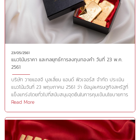
23/05/2561
แนวโน้มราคา และกลยุทธ์การลงทุนทองคำ วันที่ 23 พ.ค.
2561
บริษัท วายแอลจี บูลเลี่ยน แอนด์ ฟิวเจอร์ส จำกัด ประเมิน
แนวโน้มวันที่ 23 พฤษภาคม 2561 ว่า ข้อมูลเศรษฐกิจสหรัฐที่
แข็งแกร่งโดยทั่วไปที่สนับสนุนจุดยืนในการคุมเข้มนโยบายการ
เงินของธนาคารกลางสหรัฐ(เฟด) ทั้งนี้ การเปิดเผยรายงาน
Read More
การประชุมของคณะกรรมการนโยบายการเงินสหรัฐ (FOMC)
หรือที่เรียกติดปากกันว่า FOMC Meeting Minutes กำลังถูก
จับตาเพื่อใช้เป็นปัจจัยชี้นำราคาทองคำ หลังจากผู้กำหนด
นโยบายบางคนในเฟดเห็นด้วยกับการที่เฟดจะปรับขึ้นอัตรา
ดอกเบี้ยในทิศทางที่เร่งขึ้นจากที่เคยส่งสัญญาณไว้ แต่ผู้