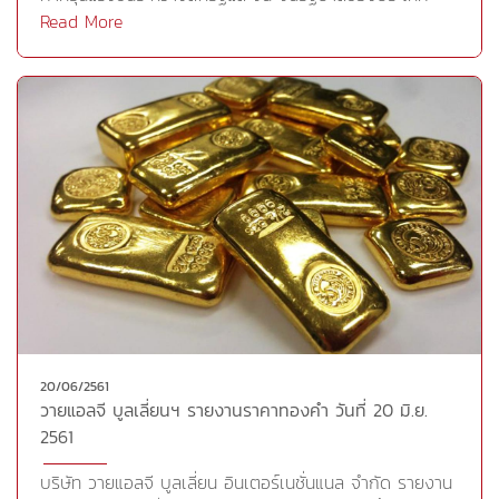
ทางการต้องปรับลดแนวโน้มการขยายตัวเศรษฐกิจของแต่ละ
ต่างๆได้หยุดหรือชะลอการซื้อพันธบัตรรัฐบาลสหรัฐ เมื่อ
Read More
ประเทศ แต่ประเด็นดังกล่าวเป็นเพียงปัจจัยพยุงราคาทองคำ
ปัญหาความขัดแย้งทางการค้าทวีความรุนแรงเพิ่มขึ้นทั่วโลก
ในฐานะสินทรัพย์ปลอดภัย เพราะดัชนีดอลลาร์ยังคง
แนวโน้มดังกล่าว กระตุ้นอัตราผลตอบแทนพันธบัตรสหรัฐ
เคลื่อนไหวใกล้ระดับสูงสุดนับตั้งแต่กลางเดือนก.ค. 2560จาก
ปรับขึ้น จนส่งผลให้ ดัชนีดอลลาร์เคลื่อนไหวใกล้ระดับสู่จุด
คำกล่าวของนายเจอโรม พาวเวลล์ ประธานธนาคารเฟด
สูงสุดรอบ 11 เดือน ที่ 95.296 จนกดดันราคาทองคำให้อ่อน
ยืนยันว่า เฟดจะยังคงขึ้นอัตราดอกเบี้ยอย่างค่อยเป็นค่อยไป
ตัวลงทั้งนี้ ประเทศที่ลดการถือครองพันธบัตรสหรัฐที่เห็นได้
ประเด็นดังกล่าวยังคงสร้างแรงขายกลับเข้าสู่ตลาดทองคำ
ชัดที่สุดคือรัสเซีย ซึ่งได้ลดปริมาณที่ถืออยู่ในมือลงเกือบครึ่ง
อย่างไรก็ตามการจับตาความเคลื่อนไหวของราคาทองคำใน
หนึ่งในช่วงจากเดือน มี.ค. ไปถึงเดือน เม.ย.จาก 96,100 ล้าน
ตลาดโลกนั้นยังไม่เพียงพอสำหรับนักลงทุนในประเทศ เพราะ
ดอลลาร์ มาเหลือ 48,700 ล้านดอลลาร์ ขณะที่จีนได้ลด
การเคลื่อนไหวของค่าเงินบาทที่อ่อนค่าในช่วงนี้ ทำให้นักลงทุน
พันธบัตรสหรัฐที่ถืออยู่ในมือลง 5,800 ล้านดอลลาร์ในเดือน
ทำกำไรในตลาดทองคำไทยได้ค่อนข้างยากกลยุทธ์การลงทุน
เม.ย. มาอยู่ที่ 1.18 ล้านล้านดอลลาร์ และญี่ปุ่นลดการถือครอง
ทางวายแอลจีมีมุมมองว่า ราคาทองคำยังมีแนวโน้มปรับตัวลด
ลง 12,300 ล้านดอลลาร์ในเดือน เม.ย. มาอยู่ที่ 1.03 ล้านล้าน
ลง แม้ว่าระยะสั้นโอกาสขยับขึ้นทดสอบแนวต้าน 1,283
ดอลลาร์ นอกจากนี้ ไอร์แลนด์ สหราชอาณาจักร และสวิต
ดอลลาร์ต่อออนซ์ ซึ่งนักลงทุนยังคงต้องระมัดระวังแรงขาย
เซอร์แลนด์ ต่างก็ได้ปรับลดตัวเลขการถือครองพันธบัตร
ทำกำไร เนื่องจากช่วงที่ผ่านมาราคาทองคำเมื่อมีการปรับตัว
20/06/2561
สหรัฐลงด้วยเช่นกัน ขณะที่ปริมาณพันธบัตรใหม่ที่รัฐบาล
วายแอลจี บูลเลี่ยนฯ รายงานราคาทองคำ วันที่ 20 มิ.ย.
ขึ้นแรง ก็จะมีแรงขายทำกำไรออกมาแรงเช่นกัน โดยนักลงทุน
สหรัฐพิมพ์ขายออกมาจะมีจำนวนเพิ่มขึ้นมหาศาลในอีก 2-3 ปี
2561
ที่สะสมทองคำไว้อาจมีการขายทำกำไรบางส่วนออกมาบ้าง
ข้างหน้านอกจากนี้ ทองคำได้รับแรงกดดันเพิ่มเติม หลังจาก
โดยให้ดูว่าราคาจะผ่านแนวต้านได้หรือไม่ ถ้าสามารถผ่านไปได้
สกุลเงินยูโรอ่อนค่าลง ตอบรับ นายมาริโอ ดรากี ประธาน
บริษัท วายแอลจี บูลเลี่ยน อินเตอร์เนชั่นแนล จำกัด รายงาน
ให้นักลงทุนที่รับความเสี่ยงสูงได้แนะนำให้ถือต่อไป เพื่อไปขาย