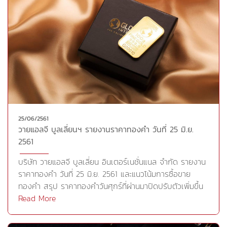
25/06/2561
วายแอลจี บูลเลี่ยนฯ รายงานราคาทองคำ วันที่ 25 มิ.ย.
2561
บริษัท วายแอลจี บูลเลี่ยน อินเตอร์เนชั่นแนล จำกัด รายงาน
ราคาทองคำ วันที่ 25 มิ.ย. 2561 และแนวโน้มการซื้อขาย
ทองคำ สรุป ราคาทองคำวันศุกร์ที่ผ่านมาปิดปรับตัวเพิ่มขึ้น
2.70 ดอลลาร์ต่อออนซ์ โดยราคาทองคำได้รับแรงหนุนจาก
Read More
การอ่อนค่าของดอลลาร์หลังการเปิดเผยดัชนีผู้จัดการฝ่ายจัด
ซื้อ (PMI) รวมภาคการผลิต และภาคบริการเบื้องต้นของ