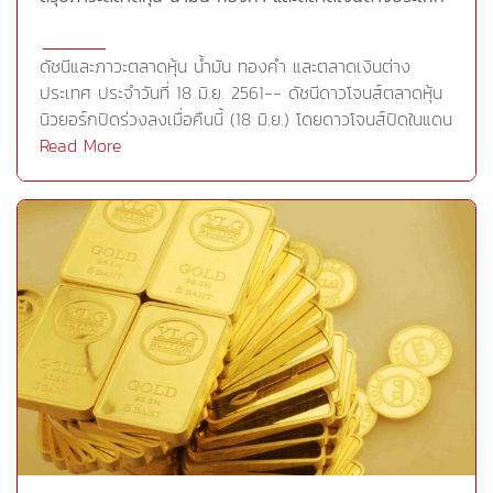
ต้องถูกเรียกเก็บภาษีนำเข้า 25% คิดเป็นมูลค่ารวม 5 หมื่น
ล้านดอลลาร์ ขณะที่รัฐบาลจีนก็ได้ตอบโต้ด้วยการออก
มาตรการเรียกเก็บภาษีนำเข้าสินค้าจากสหรัฐจำนวน 659
ดัชนีและภาวะตลาดหุ้น น้ำมัน ทองคำ และตลาดเงินต่าง
รายการ โดยเรียกเก็บในอัตรา 25% คิดเป็นมูลค่ารวม 5 หมื่น
ประเทศ ประจำวันที่ 18 มิ.ย. 2561-- ดัชนีดาวโจนส์ตลาดหุ้น
ล้านดอลลาร์เช่นกันอย่างไรก็ตาม การแข็งค่าของดอลลาร์ได้
นิวยอร์กปิดร่วงลงเมื่อคืนนี้ (18 มิ.ย.) โดยดาวโจนส์ปิดในแดน
สกัดแรงบวกของสัญญาทองคำในระหว่างวัน โดยดัชนี
ลบติดต่อกันเป็นวันที่ 5 เนื่องจากความวิตกกังวลเกี่ยวกับ
Read More
ดอลลาร์ซึ่งเป็นดัชนีวัดความเคลื่อนไหวของดอลลาร์เมื่อเทียบ
การทำสงครามการค้าระหว่างสหรัฐและจีนยังคงเป็นปัจจัยลบ
กับสกุลเงินหลัก 6 สกุลในตะกร้าเงิน ปรับตัวขึ้น 0.04% แตะ
ต่อตลาด อย่างไรก็ตาม การดีดตัวขึ้นของหุ้นกลุ่มพลังงาน
ที่ระดับ 94.792 เมื่อคืนนี้ทั้งนี้ โดยปกติแล้ว ราคาทองและ
และกลุ่มเทคโนโลยีช่วยให้ตลาดสามารถไต่ขึ้นจากระดับต่ำสุด
ดอลลาร์จะเคลื่อนไหวไปในทิศทางตรงข้ามกัน โดยเมื่อ
ในระหว่างวันได้ดัชนีเฉลี่ยอุตสาหกรรมดาวโจนส์ปิดที่
ดอลลาร์แข็งค่าขึ้น ราคาทองจะปรับตัวลดลง เนื่องจาก
24,987.47 จุด ร่วงลง 103.01 จุด หรือ -0.41% ขณะที่ดัชนี
ดอลลาร์ที่แข็งค่าทำให้ทองคำ ซึ่งกำหนดราคาในรูปของสกุล
S&amp;P500 ปิดที่ 2,773.75 จุด ลดลง 5.91 จุด หรือ
เงินดอลลาร์ มีราคาแพงขึ้นสำหรับนักลงทุนที่ถือครองสกุล
-0.21% ส่วนดัชนี Nasdaq ปิดที่ 7,747.02 จุด เพิ่มขึ้น 0.65
เงินอื่นๆCr.https://www.ryt9.com/s/iq31/2843515
จุด หรือ +0.01%-- ตลาดหุ้นยุโรปปิดปรับตัวลงเมื่อคืนนี้ (18
มิ.ย.) โดยได้รับแรงกดดันจากความกังวลเกี่ยวกับ
สถานการณ์ตึงเครียดทางการเมืองในเยอรมนี รวมทั้งข้อ
พิพาทด้านการค้าระหว่างสหรัฐและจีนที่มีแนวโน้มรุนแรงขึ้นใน
ขณะนี้ดัชนี Stoxx Europe 600 ลดลง 0.8% ปิดที่ 385.91
จุดดัชนี DAX ตลาดหุ้นเยอรมันปิดที่ 12,834.11 จุด ลดลง