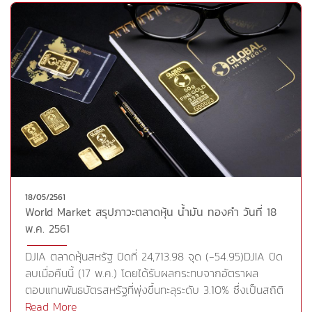
อิตาลี พยายามหาจุดยืนร่วมกัน เพื่อพยายามจัดตั้งรัฐบาล
1,263 (19,280บาท)แนวต้าน 1,297 (19,810บาท) 1,306
ผสมชุดใหม่ ประกอบกับพรรคการเมือง 2 พรรคอาจจะเรียก
(19,940บาท) 1,315 (20,080บาท)
ร้องให้ธนาคารกลางยุโรป (ECB) ยกหนี้จากตราสารหนี้อิตาลี
Cr.https://goo.gl/YoANMy
มูลค่า 2.50 แสนล้านยูโร (2.96 แสนล้านดอลลาร์) ที่ซื้อภาย
ใต้โครงการผ่อนคลายเชิงปริมาณ (QE) ของ ECB ให้กับ
อิตาลีขณะที่การลงทุนในสินทรัพย์เสี่ยงฟื้นตัวขึ้นจนลดความ
น่าสนใจทองคำลง จากแนวโน้มการเจรจาการค้าระหว่างรอง
นายกรัฐมนตรีจีนและรัฐมนตรีกระทรวงคลังสหรัฐ เมื่อนาย
แลร์รี่ คุดโลว์ หัวหน้าที่ปรึกษาเศรษฐกิจประจำทำเนียบขาว
คาดการณ์ว่า สัมพันธ์อันดีระหว่างประธานาธิบดีโดนัลด์ ทรัมป์
และประธานาธิบดีสี จิ้นผิงของจีน จะเป็นปัจจัยหนึ่งที่ช่วยให้
สหรัฐและจีนบรรลุข้อตกลงการค้า อย่างไรก็ตามแรงขายใน
18/05/2561
ตลาดทองคำชะลอลง เมื่ออัตราผลตอบแทนพันธบัตรรัฐบาล
World Market สรุปภาวะตลาดหุ้น น้ำมัน ทองคำ วันที่ 18
อายุ 10 ปีลดลงสู่ระดับ 3.063% หลังจากที่พุ่งขึ้นแตะระดับ
พ.ค. 2561
สูงสุดในรอบ 7 ปีเมื่อวันอังคารที่ผ่านมานอกจากนี้ราคา
ทองคำได้รับแรงหนุนความตึงเครียดในตะวันออกกลางทวี
DJIA ตลาดหุ้นสหรัฐ ปิดที่ 24,713.98 จุด (-54.95)DJIA ปิด
ความรุนแรงยิ่งขึ้น จากวิกฤติกรณีที่กองกำลังอิสราเอล
ลบเมื่อคืนนี้ (17 พ.ค.) โดยได้รับผลกระทบจากอัตราผล
สังหารชาวปาเลสไตน์บริเวณพรมแดนฉนวนกาซาหลายสิบคน
ตอบแทนพันธบัตรสหรัฐที่พุ่งขึ้นทะลุระดับ 3.10% ซึ่งเป็นสถิติ
ซึ่งการกระทำดังกล่าวถือได้ว่าเป็นภัยคุกคามต่อข้อตกลงใน
สูงสุดในรอบ 7 ปี นอกจากนี้ ตลาดยังได้รับแรงกดดันจาก
Read More