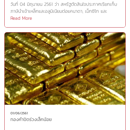
Comex คาดว่าจะมีระดับแนวรับบริเวณ 1,290 เหรียญ และ
วันที่ 04 มิถุนายน 2561 ว่า สหรัฐตัดสินใจประกาศเรียกเก็บ
แนวต้าน 1,305 เหรียญโดยย้ำนักลงทุนว่า ราคาจะแตกต่าง
ภาษีนำเข้าเหล็กและอลูมิเนียมต่อแคนาดา, เม็กซิโก และ
กันประมาณ 2 – 5 เหรียญ ดังนั้น การวิเคราะห์หรือ
สหภาพยุโรป (EU) หลังจากที่การเจรจาระหว่างสหรัฐและ
Read More
Arbitrage จะต้องใช้ความเข้าใจอย่างลึกซึ้งกลยุทธ์การลงทุน
สหภาพยุโรป (EU) ประสบความล้มเหลว การเก็บภาษีนำเข้า
ในวันนี้เก็งกำไรในกรอบ หาจังหวะเปิดสถานะขายก่อนเมื่อ
โลหะจากพันธมิตรสำคัญ กระตุ้นความเสี่ยงสงครามการค้า
ราคาดีดตัวบริเวณแนวต้าน และซื้อปิดทำกำไรแนวรับ- นัก
โลกอีกครั้ง ซึ่งทำให้นักลงทุนเลือกที่จะเข้าลงทุนในสินทรัพย์
ลงทุนที่ถือ Long Positionเก็งกำไรระยะสั้นๆ หาจังหวะปิด
ปลอดภัยอย่างเช่นทองคำเพิ่มขึ้น ทั้งนี้ แคนาดา, เม็กซิโก และ
สถานะเมื่อราคาดีดตัว- นักลงทุนที่ถือ Short Positionปิดทำ
EU ตอบโต้ในทันทีด้วยการประกาศเก็บภาษีต่อสินค้านำเข้า
กำไรเป็นช่วงๆเมื่อราคาอ่อนตัวกลยุทธ์สำหรับนักลงทุน
ของสหรัฐ ซึ่ง EU ประกาศรายชื่อสินค้าสหรัฐหลายร้อย
Weekly Tradingภาพหลักยังเป็นขาลง เน้นบริหารพอร์ต
รายการ นับตั้งแต่เนยถั่วไปจนถึงมอเตอร์ไซค์ ด้านเม็กซิโก
สมดุล รอความชัดเจนของทิศทางการขึ้นดอกเบี้ยของเฟดใน
ก็ได้ประกาศว่าจะเรียกเก็บภาษีต่อสินค้านำเข้าจากสหรัฐ ซึ่ง
การประชุมสัปดาห์หน้าGold Futures M18 จะมีแนวรับที่ระดับ
รวมถึงเนื้อสุกร, แอปเปิล, องุ่น, ชีส และเหล็กแผ่น ส่วน
19,650 บาท และแนวต้านที่ระดับ 19,850
แคนาดายังไม่ได้ออกมาตรการตอบโต้สหรัฐในทันที แต่
บาทCr.https://www.ryt9.com/s/prg/2836582
รัฐมนตรีต่างประเทศแคนาดาเคยระบุก่อนหน้านี้ว่า แคนาดาจะ
ทำการตอบโต้ หากสหรัฐเรียกเก็บภาษีนำเข้าเหล็กและอลูมิ
เนียมนอกจากนี้ ติดตามคณะบริหารสหรัฐภายใต้การนำของ
01/06/2561
ประธานาธิบดี โดนัลด์ ทรัมป์ ที่จะเปิดเผยการสอบสวน
ทองคำปิดร่วงเล็กน้อย
ทางการค้าว่า การนำเข้ายานยนต์สร้างความเสียหายต่อ
อุตสาหกรรมยานยนต์สหรัฐหรือไม่ ซึ่งการที่สหรัฐเตือนว่าอาจ