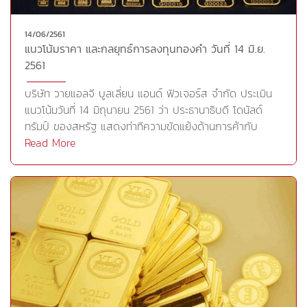
(18 มิ.ย.) เนื่องจากนักลงทุนเข้าซื้อสัญญาทองคำซึ่งเป็น
จีนวงเงิน 5 หมื่นล้านดอลลาร์ ด้านจีนได้ตัดสินใจเรียกเก็บ
สินทรัพย์ที่ปลอดภัย หลังจากดัชนีดาวโจนส์ตลาดหุ้นนิวยอร์ก
ภาษีนำเข้าสินค้าจากสหรัฐจำนวน 659 รายการ โดยเรียก
ร่วงลงเมื่อคืนนี้ อย่างไรก็ตาม การแข็งค่าของสกุลเงิน
14/06/2561
เก็บในอัตรา 25% คิดเป็นมูลค่ารวม 5 หมื่นล้านดอลลาร์เช่น
แนวโน้มราคา และกลยุทธ์การลงทุนทองคำ วันที่ 14 มิ.ย.
ดอลลาร์ได้สกัดแรงบวกของสัญญาทองคำในระหว่างวัน
เดียวกันเพื่อเป็นการตอบโต้สหรัฐ สำหรับวันนี้ติดตามการ
2561
สัญญาทองคำตลาด COMEX (Commodity Exchange)
เปิดเผยดัชนีตลาดที่อยู่อาศัยจาก NAHB ส่วนตลาดจีนปิด
ส่งมอบเดือนส.ค. เพิ่มขึ้น 1.6 ดอลลาร์ หรือ 0.13% ปิดที่
ทำการวันนี้เนื่องในวันไหว้บ๊ะ
บริษัท วายแอลจี บูลเลี่ยน แอนด์ ฟิวเจอร์ส จำกัด ประเมิน
1280.10 ดอลลาร์/ออนซ์สัญญาโลหะเงินส่งมอบเดือนก.ค.
จ่างCr.https://www.prachachat.net/finance/news-
แนวโน้มวันที่ 14 มิถุนายน 2561 ว่า ประธานาธิบดี โดนัลด์
ลดลง 4 เซนต์ หรือ 0.24% ปิดที่ 16.44 ดอลลาร์/ออนซ์
175962
ทรัมป์ ของสหรัฐ แสดงท่าทีความขัดแย้งด้านการค้ากับ
สัญญาพลาตินัมส่งมอบเดือนก.ค. ร่วงลง 3.9 ดอลลาร์ หรือ
ประเทศคู่ค้า โดยระบุว่าเขาจะไม่ปล่อยให้ประเทศเหล่านั้นฉวย
Read More
0.44% ปิดที่ 883.90 ดอลลาร์/ออนซ์สัญญาพัลลาเดียมส่ง
ประโยชน์จากสหรัฐต่อไป ความล้มเหลวของการ
มอบเดือนก.ย. เพิ่มขึ้น 1.10 ดอลลาร์ หรือ 0.1% ปิดที่
ประชุมสุดยอด G7 เผยให้เห็นถึงความรุนแรงของความขัด
982.90 ดอลลาร์/ออนซ์-- ดอลลาร์สหรัฐแข็งค่าเมื่อเทียบ
แย้งทางการเมืองและความเสี่ยงที่อาจรอคอยอยู่เบื้องหน้า
กับสกุลเงินหลักๆ ในการซื้อขายที่ตลาดปริวรรตเงินตรา
ปธน.ทรัมป์ ของสหรัฐตำหนิหลายต่อหลายครั้งเกี่ยวกับยอด
นิวยอร์กเมื่อคืนนี้ (18 มิ.ย.) เนื่องจากนักลงทุนขานรับรายงาน
ขาดดุลการค้าจำนวนมากของสหรัฐกับนานาประเทศ โดย
ของสมาคมผู้สร้างบ้านแห่งชาติ (NAHB) ของสหรัฐซึ่งระบุ
เฉพาะกับเยอรมนีซึ่งเป็นยักษ์ใหญ่ในการส่งออกภาคการผลิต
ว่า ดัชนีความเชื่อมั่นของกลุ่มผู้สร้างบ้านปรับตัวเพิ่มขึ้นใน
และขู่ว่าจะลงโทษด้วยการเก็บภาษีต่อยุโรปขณะที่นายก
เดือนมิ.ย. เมื่อเทียบเป็นรายปี อย่างไรก็ตาม ความวิตกกังวล
รัฐมนตรี อังเกลา แมร์เคิล ของเยอรมนีระบุว่า สหรัฐมียอด
เกี่ยวกับสงครามการค้าระหว่างสหรัฐและจีนยังคงสร้างแรง
เกินดุลการค้าจำนวนมากกับยุโรปหากรวมภาคบริการเข้าไป
กดดันต่อบรรยากาศการซื้อขายในตลาดปริวรรตเงินตรา
ด้วย พร้อมเสริมว่า ระบบคำนวณการค้าระหว่างประเทศที่มีอยู่