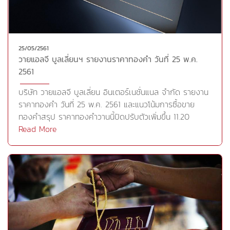
จากการปรับตัวลดลงของดัชนีดาวโจนส์นำโดยการร่วงลง
ได้ในระยะสั้น ราคาทองคำยังมีโอกาสขยับขึ้นทดสอบแนวต้าน
ของหุ้นกลุ่มพลังงาน รวมไปถึงการเปิดเผยยอดสั่งซื้อสินค้า
1,307 หรือ 1,315 ดอลลาร์ต่อออนซ์ โดยบริเวณนี้นักลงทุนที่
คงทนของสหรัฐที่ดิ่งลงเกินคาด ก่อนที่ราคาทองคำจะปรับตัว
สะสมทองคำไว้อาจมีการขายทำกำไรเพียงบางส่วนออกมา
ลดลงมาเคลื่อนไหวต่ำกว่า 1,300 ดอลลาร์ต่อออนซ์ในช่วงเช้า
บ้าง โดยให้ดูว่าราคาจะผ่านแนวต้านได้หรือไม่ ซึ่งหากไม่ผ่าน
25/05/2561
วันนี้ที่ตลาดเอเชีย ด้านกองทุน SPDR ลดการถือครอง
วายแอลจี บูลเลี่ยนฯ รายงานราคาทองคำ วันที่ 25 พ.ค.
ราคาอาจจะมีการอ่อนตัวลงอีกครั้งโดยนักลงทุนที่รอซื้อ
ทองคำในวันศุกร์ -3.54 ตัน สำหรับวันนี้ปริมาณการซื้อขาย
2561
ทองคำอาจรอดูการตั้งฐานของราคาโดยประเมินแนวรับไว้ที่
อาจเบาบางกว่าปกติเนื่องจากตลาดเงิน ตลาดทุนและตลาด
1,292-1,280 ดอลลาร์ต่อออนซ์ แนะนำนักลงทุนในระยะสั้นหาก
ทองคำสหรัฐจะปิดทำการเนื่องในวัน Memorial
บริษัท วายแอลจี บูลเลี่ยน อินเตอร์เนชั่นแนล จำกัด รายงาน
ราคามีการย่อตัวลงมาและสามารถตั้งฐานบริเวณแนวรับดัง
DayCr.https://goo.gl/aBB48F
ราคาทองคำ วันที่ 25 พ.ค. 2561 และแนวโน้มการซื้อขาย
กล่าวได้แข็งแกร่งสามารถเข้าซื้อทองคำเพิ่มเติมบางส่วนเพื่อ
ทองคำสรุป ราคาทองคำวานนี้ปิดปรับตัวเพิ่มขึ้น 11.20
เก็งกำไรระยะสั้นทองคำแท่ง (96.50%)แนวรับ 1,292
ดอลลาร์ต่อออนซ์ โดยราคาทองคำได้รับแรงหนุนจากการอ่อน
Read More
(19,550บาท) 1,280 (19,350บาท) 1,271 (19,200บาท)แนว
ค่าของสกุลเงินดอลลาร์ หลังประธานาธิบดี ทรัมป์ “ยกเลิก”
ต้าน 1,307 (19,800บาท) 1,315 (19,900บาท) 1,325
การประชุมสุดยอดกับนายคิม จอง อึน ผู้นำเกาหลีเหนือซึ่ง
(20,050บาท) GOLD FUTURES (GFM18)แนวรับ 1,292
เดิมมีกำหนดจัดขึ้นในวันที่ 12 มิ.ย.ที่สิงคโปร์ ประกอบกับ
(19,690บาท) 1,280 (19,500บาท) 1,271 (19,370บาท)แนว
ตัวเลขเศรษฐกิจสหรัฐวานนี้ออกมาแย่เกินคาดทุกรายการ ทั้ง
ต้าน 1,307 (19,920บาท) 1,315 (20,040บาท) 1,325
จำนวนผู้ขอสวัสดิการว่างงานที่เพิ่มขึ้นเกินคาดสู่ระดับ
(20,190บาท) Cr.https://goo.gl/wUBt2c
234,000 รายในสัปดาห์ที่แล้วและยอดขายบ้านมือสองที่ร่วง
ลงเกินคาดสู่ระดับ 5.46 ล้านยูนิต นอกจากนี้ยังเกิดความ
วิตกว่ารัฐบาลสหรัฐกำลังพิจารณาปรับขึ้นภาษีนำเข้ารถยนต์