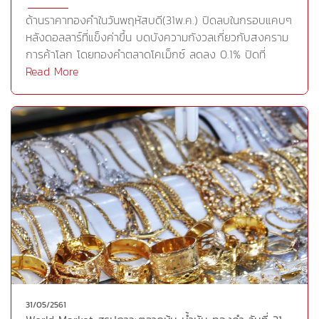
กำหนดภาษีนำเข้ายานยนต์ต่างชาติโดยกำหนดภาษีมากถึง
ด้านราคาทองคำในวันพฤหัสบดี(31พ.ค.) ปิดลบในกรอบแคบๆ
25% ต่อยานยนต์ที่ผลิตในต่างประเทศ ทั้งนี้ หากการนำเข้า
หลังดอลลาร์ที่แข็งค่าขึ้น บดบังความกังวลเกี่ยวกับสงคราม
ยานยนต์และชิ้นส่วนยานยนต์เป็นภัยคุกคามต่ออุตสาหกรรม
การค้าโลก โดยทองคำตลาดโคเม็กซ์ ลดลง 0.1% ปิดที่
และความสามารถในการพัฒนาเทคโนโลยีล้ำสมัยหรือไม่ อาจ
1,300.10 ดอลลาร์ต่อออนซ์อย่างไรก็ตาม บรรดานักลงทุน
Read More
นำไปสู่การกำหนดภาษีครั้งใหม่ของสหรัฐที่คล้ายกับการ
คลายความกังวลเกี่ยวกับการเมืองในอิตาลี หลังจากบรรดา
กำหนดภาษีนำเข้าเหล็กกล้าและอะลูมิเนียมในเดือนมี.ค.รวมทั้ง
พรรคการเมืองหลักๆพยายามเจรจาเพื่อจัดตั้งรัฐบาลชุดใหม่
นักลงทุนยังจับตามองผลการเจรจาการค้าเมื่อประธานาธิบดี
แต่นักลงทุนยังคงจับตาความขัดแย้งทางการค้าระหว่างจีน
โดนัลด์ ทรัมป์ แห่งสหรัฐและนายกรัฐมนตรี ชินโซะ อาเบะ
และสหรัฐ หลังจากที่ทำเนียบขาวออกแถลงการณ์ว่า รัฐบาล
แห่งญี่ปุ่นพบกันในวันที่ 7 มิ.ย. ณ ทำเนียบขาว เบื้องต้นวาย
สหรัฐจะยังคงเดินหน้าใช้มาตรการปกป้องเทคโนโลยี และ
แอลจีเชื่อว่าการที่ราคาทองคำสามารถยืนเหนือบริเวณ
ทรัพย์สินทางปัญญาจากพฤติกรรมทางการค้าที่ไม่เหมาะสม
1,295-1,292 ดอลลาร์ต่อออนซ์ได้นั้นแสดงให้เห็นกำลังซื้อพยุง
ของจีนแถลงการณ์ระบุว่า ในวันที่ 15 มิ.ย. สหรัฐจะเปิดเผย
ราคาไว้ ซึ่งหากราคาทองคำไม่หลุดโซนนี้ วายแอลจีประเมินว่า
รายชื่อสินค้าจีนวงเงิน 5 หมื่นล้านดอลลาร์ที่จะถูกเรียกเก็บ
ราคาทองคำจะปรับตัวขึ้นต่อไปได้กลยุทธ์การลงทุน ทางวาย
ภาษีนำเข้า 25%Cr.
แอลจี แนะนำให้เก็งกำไรระยะสั้น เนื่องจากราคาทองคำยังมี
http://www.bangkokbiznews.com/news/detail/803498
แนวโน้มการเคลื่อนไหวในลักษณะการแกว่งตัวในกรอบ ซึ่ง
ราคาทองคำยังมีการแกว่งตัวและยังมีความผันผวน ซึ่งหาก
ราคาทองคำลงมาทดสอบบริเวณแนวรับ 1,295-1,292
ดอลลาร์ต่อออนซ์อีกครั้ง และยังยืนเหนือได้จะ ดีดตัวขึ้นไป
31/05/2561