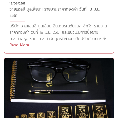
18/06/2561
176.44 จุด หรือ +1.36% ดัชนี FTSE 100 ตลาดหุ้นลอนดอน
วายแอลจี บูลเลี่ยนฯ รายงานราคาทองคำ วันที่ 18 มิ.ย.
ปิดที่ 7,631.33 จุด ลดลง 2.58 จุด หรือ -0.03% และดัชนี
2561
CAC-40 ตลาดหุ้นฝรั่งเศสปิดดที่ 5,450.48 จุด ลดลง
51.40 จุด หรือ -0.93%-- ตลาดหุ้นลอนดอนปิดลบเมื่อคืนนี้
บริษัท วายแอลจี บูลเลี่ยน อินเตอร์เนชั่นแนล จำกัด รายงาน
(18 มิ.ย.) เนื่องจากนักลงทุนยังคงวิตกกังวลเกี่ยวกับการทำ
ราคาทองคำ วันที่ 18 มิ.ย. 2561 และแนวโน้มการซื้อขาย
สงครามการค้าระหว่างสหรัฐและจีน รวมทั้งความตึงเครียด
ทองคำสรุป ราคาทองคำวันศุกร์ที่ผ่านมาปิดปรับตัวลดลงถึง
ทางการเมืองในเยอรมนีดัชนี FTSE 100 ตลาดหุ้นลอนดอน
23.95 ดอลลาร์ต่อออนซ์หรือ -1.8% โดยได้รับแรงกดดันจาก
Read More
ปิดที่ 7,631.33 จุด ลดลง 2.58 จุด หรือ -0.03%-- สัญญา
แรงเทขายทำกำไรหลังราคาทองคำพุ่งขึ้นแตะระดับสูงสุดนับ
น้ำมันดิบเวสต์เท็กซัส (WTI) ตลาดนิวยอร์กปิดดีดตัวขึ้นเมื่อ
ตั้งแต่วันที่ 15 พ.ค. แต่ราคาก็ไม่สามารถกลับขึ้นไปยืนเหนือ
คืนนี้ (18 มิ.ย.) โดยได้แรงหนุนจากการที่นักลงทุนเข้าช้อนซื้อ
เส้นค่าเฉลี่ย 200 วันในโซน 1,307 ดอลลาร์ต่อออนซ์ได้ ส่ง
เก็งกำไร หลังจากสัญญาน้ำมันดิบร่วงลงอย่างหนักเมื่อวัน
ผลให้ราคาทองคำปรับตัวลดลงหลุดแนวรับสำคัญจนกระตุ้น
ศุกร์ ขณะเดียวกันนักลงทุนจับตาการประชุมกลุ่มประเทศผู้ส่ง
ให้เกิดแรงขายทางเทคนิคเพิ่มเติม ประกอบกับดัชนีดอลลาร์
ออกน้ำมัน (โอเปก) และนอกกลุ่มโอเปกในสัปดาห์นี้ รวมทั้งข้อ
ยังคงเคลื่อนไหวใกล้ระดับสูงสุดนับตั้งแต่เดือนพ.ย.ปี 2017
พิพาททางการค้าระหว่างสหรัฐและจีนสัญญาน้ำมันดิบ WTI
จึงเป็นปัจจัยกดดันให้ราคาทองคำปรับตัวลดลงแตะระดับต่ำ
ส่งมอบเดือนก.ค. เพิ่มขึ้น 79 เซนต์ หรือ 1.2% ปิดที่ 65.85
สุดบริเวณ 1,275.10 ดอลลาร์ต่อออนซ์ใรระหว่างการซื้อขาย
ดอลลาร์/บาร์เรลสัญญาน้ำมันดิบเบรนท์ส่งมอบเดือนส.ค.
ถึงแม้จะเกิดความวิตกกังวลเกี่ยวสงครามทางการค้าระหว่าง
เพิ่มขึ้น 1.90 ดอลลาร์ หรือ 2.6% ปิดที่ 75.34 ดอลลาร์/
สหรัฐและจีนก็ตาม โดยล่าสุดในวันศุกร์ประธานาธิบดีโดนัลด์
บาร์เรล-- สัญญาทองคำตลาดนิวยอร์กปิดดีดตัวขึ้นเมื่อคืนนี้
ทรัมป์ประกาศเรียกเก็บภาษีนำเข้าในอัตรา 25% สำหรับสินค้า