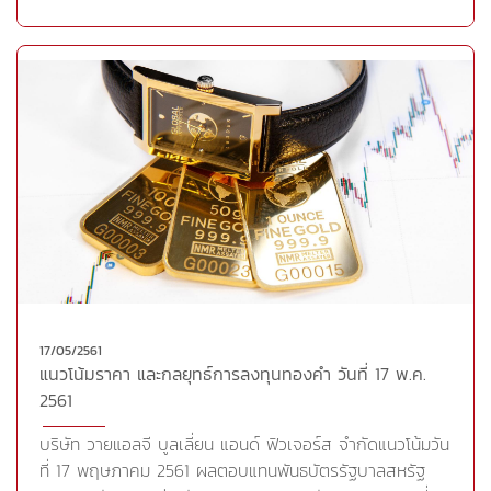
การปรองดองระหว่างอิสราเอลกับปาเลสไตน์ เมื่อทางการ
การร่วงลงของหุ้นกลุ่มเทคโนโลยี และความวิตกกังวลเกี่ยว
ตุรกีเชิญทูตอิสราเอลประจำตุรกีเดินทางออกจากตุรกี โดย
กับข้อพิพาททางการค้าระหว่างสหรัฐและจีน โดยการเจรจา
ไม่มีกำหนดเวลาที่ชัดเจนขณะที่อิสราเอลก็ได้สั่งให้กงสุลตุรกี
การค้าระหว่างเจ้าหน้าที่ระดับสูงของสหรัฐและจีนยังไม่มีการ
ในนครเยรูซาเล็มออกจากประเทศโดยไม่มีกำหนดเวลาที่ชัดเจน
ส่งสัญญาณในด้านบวกจนถึงขณะนี้ (ที่มา : สำนักข่า
เช่นกัน ระยะสั้นแนะนำนักลงทุนติดตามประเด็นความตึงเครียด
วอินโฟเควสท์)DAX ตลาดหุ้นเยอรมันปิดที่ 13,114.61 จุด
ระหว่างประเทศ เพื่อประเมินแนวโน้มราคาทองคำต่อไป โดยซื้อ
(+118.28)FTSE 100 ตลาดหุ้นลอนดอนปิดที่ 7,787.97 จุด
ขายทองคำในระยะนี้ด้วยความระมัดระวัง วายแอลจีอยากชี้ให้
(+53.77)สัญญาน้ำมันดิบเบรนท์ปิดที่ 79.53 ดอลลาร์/
เห็นว่า ราคาทองคำมักจะเคลื่อนไหวตามกระแสข่าวที่เกิดขึ้นใน
บาร์เรล (+0.23)สัญญาทองคำตลาด COMEX (Commodity
แต่ละวัน เพราะประเด็นข่าวเหล่านี้มักจะชี้นำราคาทองคำ
Exchange) ปิดที่ระดับ 1288.59 ดอลลาร์/ออนซ์
กลยุทธ์การลงทุน วายแอลจีแนะนำให้ลงทุนระยะสั้น โดยเสี่ยง
(-1.80)ตลาดเอเชียเช้าวันที่ 18 พฤษภาคม 2561NIKKEI 225
ซื้อเมื่อราคาย่อตัวลงไปบริเวณแนวรับที่ 1,280 ดอลลาร์ต่อ
ตลาดหุ้นญี่ปุ่นเปิดวันนี้ที่ 22,899.43 จุด (+61.06)HSI ตลาด
ออนซ์ และให้ขายทำกำไรเมื่อราคาดีดตัวขึ้น ทั้งนี้ราคาทองคำ
หุ้นฮ่องกง ปิดที่ 30,963.77 จุด (+21.62)SSE Composite
มีลักษณะการแกว่งตัว โดยมีการทรงตัวรักษาระดับไว้ น่าจะ
ปิดที่ 3,155.38 จุด (+1.10)Cr.https://goo.gl/XsiaUe
พอทำให้ในระยะสั้นนี้ราคาจะเคลื่อนไหวผันผวนลดลง โดยหาก
17/05/2561
แนวโน้มราคา และกลยุทธ์การลงทุนทองคำ วันที่ 17 พ.ค.
ราคาทองคำไม่สามารถยืนเหนือแนวต้านได้อย่างแข็งแกร่ง
2561
นักลงทุนยังต้องระมัดระวังแรงขายทางเทคนิคและนักลงทุน
ควรตั้งจุดตัดขาดทุนหากราคาหลุดบริเวณแนวรับ เพื่อลด
บริษัท วายแอลจี บูลเลี่ยน แอนด์ ฟิวเจอร์ส จำกัดแนวโน้มวัน
ความเสียหายของพอร์ทการลงทุน ในขณะที่นักลงทุนที่มี
ที่ 17 พฤษภาคม 2561 ผลตอบแทนพันธบัตรรัฐบาลสหรัฐ
ทองคำในมือ ให้ขายทำกำไรเมื่อราคาดีดตัวหรือไม่ผ่านบริเวณ