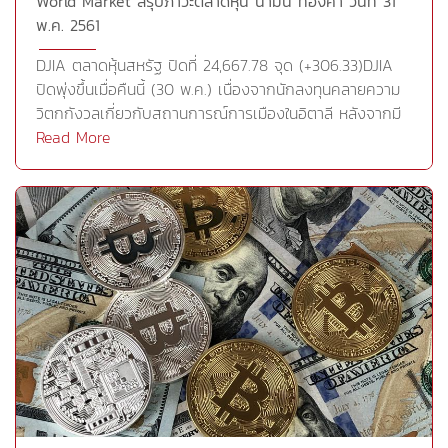
World Market สรุปภาวะตลาดหุ้น น้ำมัน ทองคำ วันที่ 31
ทดสอบแนวต้าน โดยประเมินแนวต้านไว้ที่ 1,307 หรือ 1,315
พ.ค. 2561
ดอลลาร์ต่อออนซ์ แต่หากขึ้นไปทดสอบแนวต้านแล้วไม่
สามารถผ่านไปได้ก็จะเห็นการย่อตัวของราคาลง โดยประเมิน
DJIA ตลาดหุ้นสหรัฐ ปิดที่ 24,667.78 จุด (+306.33)DJIA
แนวรับที่ 1,292 แต่หากยืนไม่ได้จะมีแนวรับถัดไปที่ 1,280
ปิดพุ่งขึ้นเมื่อคืนนี้ (30 พ.ค.) เนื่องจากนักลงทุนคลายความ
ดอลลาร์ต่อออนซ์ การตั้งจุดตัดขาดทุนหรือจุดทำกำไรต้อง
วิตกกังวลเกี่ยวกับสถานการณ์การเมืองในอิตาลี หลังจากมี
ชัดเจน หากไม่อยากรับความเสี่ยงมากนักให้ชะลอการลงทุน
รายงานว่าพรรคการเมืองใหญ่ของอิตาลีกำลังร่วมมือกันเพื่อ
Read More
เพื่อรอดูการตั้งฐานก่อนเข้าลงทุนอีกครั้งทองคำแท่ง
จัดตั้งรัฐบาลชุดใหม่ นอกจากนี้ ตลาดยังได้ปัจจัยหนุนจาก
(96.50%)แนวรับ 1,292 (19,550บาท) 1,280 (19,350บาท)
การพุ่งขึ้นของหุ้นกลุ่มพลังงาน หลังจากราคาน้ำมันดิบ WTI
1,271 (19,200บาท)แนวต้าน 1,307 (19,800บาท) 1,315
ทะยานขึ้นกว่า 2% เมื่อคืนนี้ (ที่มา : สำนักข่า
(19,900บาท) 1,325 (20,050บาท) GOLD FUTURES
วอินโฟเควสท์)DAX ตลาดหุ้นเยอรมันปิดที่ 12,783.76 จุด
(GFM18)แนวรับ 1,292 (19,680บาท) 1,280 (19,500บาท)
(+117.25)FTSE 100 ตลาดหุ้นลอนดอนปิดที่ 7,689.57 จุด
1,271 (19,360บาท)แนวต้าน 1,307 (19,910บาท) 1,315
(+56.93)สัญญาน้ำมันดิบเบรนท์ปิดที่ 77.38 ดอลลาร์/
(20,030บาท) 1,325 (20,180บาท) Cr.https://goo.gl/xJaxY3
บาร์เรล (-0.34)สัญญาทองคำตลาด COMEX (Commodity
Exchange) ปิดที่ระดับ 1301.73 ดอลลาร์/ออนซ์
(+0.35)ตลาดเอเชียเช้าวันที่ 31 พฤษภาคม 2561NIKKEI 225
ตลาดหุ้นญี่ปุ่นเปิดวันนี้ที่ 22,133.80 จุด (+115.28)HSI ตลาด
หุ้นฮ่องกง ปิดที่ 30,255.25 จุด (+198.46)SSE Composite
ปิดที่ 3,071.08 จุด (+29.64)Cr.https://goo.gl/hgFV52