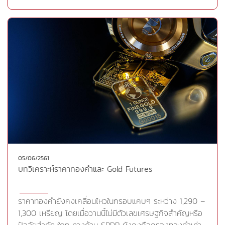
ยูโรท่ามกลางการคาดการณ์มากขึ้นว่าธนาคารกลางยุโรป
(ECB) จะส่งสัญญาณเกี่ยวช่วงเวลาในการยุติการเข้าซื้อ
พันธบัตร (QE) ในการประชุมสัปดาห์หน้า อย่างไรก็ดีจะเห็นได้
ว่า การปรับตัวขึ้นของราคาทองคำค่อนข้างจำกัดเช่นกัน
หลังสินทรัพย์เสี่ยงอย่างดัชนีดาวโจนส์ปรับตัวขึ้นวานนี้อีก 95
จุด นอกจากนี้นักลงทุนยังคงระมัดระวังการซื้อขายเพื่อรอ
ความชัดเจนเกี่ยวกับผลการประชุมสุดยอดระหว่างปธน.ทรัมป์
และผู้นำเกาหลีเหนือที่สิงคโปร์ในวันที่ 12 มิ.ย. รวมถึง
สัญญาณบ่งชี้แนวโน้มการปรับขึ้นอัตราดอกเบี้ยของธนาคาร
กลางสหรัฐ (FED) ในช่วงครึ่งปีหลังในการประชุมวันที่ 12-13
มิ.ย. และแนวโน้มการดำเนินนโยบายการเงินของธนาคารกลาง
ยุโรป (ECB) ในการประชุมวันที่ 14 มิ.ย. สำหรับวันนี้จับตาเป็น
พิเศษสำหรับการหารือประเด็นข้อพิพาททางการค้าระหว่าง
05/06/2561
สหรัฐและชาติพันธมิตรในการประชุมสุดยอดผู้นำ G-7 ในวัน
บทวิเคราะห์ราคาทองคำและ Gold Futures
ศุกร์และเสาร์นี้ที่เมืองควิเบคของ
แคนาดาCr.https://goo.gl/eR5vja
ราคาทองคำยังคงเคลื่อนไหวในกรอบแคบๆ ระหว่าง 1,290 –
1,300 เหรียญ โดยเมื่อวานนี้ไม่มีตัวเลขเศรษฐกิจสำคัญหรือ