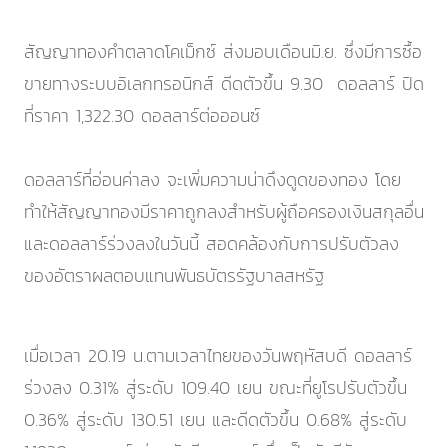
สัญญาทองคำตลาดโคเม็กซ์ ส่งมอบเดือนมิ.ย. ซึ่งมีการซื้อ
ขายทางระบบอิเลกทรอนิกส์ ดีดตัวขึ้น 9.30 ดอลลาร์ ปิด
ที่ราคา 1,322.30 ดอลลาร์ต่อออนซ์
ดอลลาร์ที่อ่อนค่าลง จะเพิ่มความน่าดึงดูดของทอง โดย
ทำให้สัญญาทองมีราคาถูกลงสำหรับผู้ถือครองเงินสกุลอื่น
และดอลลาร์ร่วงลงในวันนี้ สอดคล้องกับการปรับตัวลง
ของอัตราผลตอบแทนพันธบัตรรัฐบาลสหรัฐ
เมื่อเวลา 20.19 น.ตามเวลาไทยของวันพฤหัสบดี ดอลลาร์
ร่วงลง 0.31% สู่ระดับ 109.40 เยน ขณะที่ยูโรปรับตัวขึ้น
0.36% สู่ระดับ 130.51 เยน และดีดตัวขึ้น 0.68% สู่ระดับ