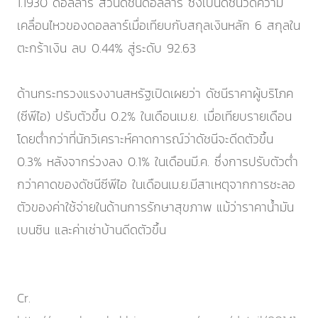
1.1930 ดอลลาร์ ส่วนดัชนีดอลลาร์ ซึ่งเป็นดัชนีวัดความ
เคลื่อนไหวของดอลลาร์เมื่อเทียบกับสกุลเงินหลัก 6 สกุลใน
ตะกร้าเงิน ลบ 0.44% สู่ระดับ 92.63
ด้านกระทรวงแรงงานสหรัฐเปิดเผยว่า ดัชนีราคาผู้บริโภค
(ซีพีไอ) ปรับตัวขึ้น 0.2% ในเดือนเม.ย. เมื่อเทียบรายเดือน
โดยต่ำกว่าที่นักวิเคราะห์คาดการณ์ว่าดัชนีจะดีดตัวขึ้น
0.3% หลังจากร่วงลง 0.1% ในเดือนมี.ค. ซึ่งการปรับตัวต่ำ
กว่าคาดของดัชนีซีพีไอ ในเดือนเม.ย.มีสาเหตุจากการชะลอ
ตัวของค่าใช้จ่ายในด้านการรักษาสุขภาพ แม้ว่าราคาน้ำมัน
เบนซิน และค่าเช่าบ้านดีดตัวขึ้น
Cr.