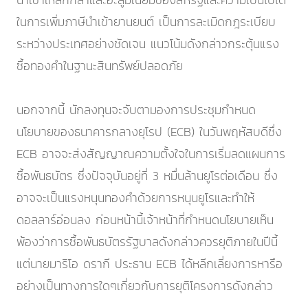
ในการเพิ่มภาษีนำเข้ายานยนต์ เป็นการละเมิดกฎระเบียบ
ระหว่างประเทศอย่างชัดเจน แนวโน้มดังกล่าวกระตุ้นแรง
ซื้อทองคำในฐานะสินทรัพย์ปลอดภัย
นอกจากนี้ นักลงทุนจะจับตามองการประชุมกำหนด
นโยบายของธนาคารกลางยุโรป (ECB) ในวันพฤหัสบดีซึ่ง
ECB อาจจะส่งสัญญาณความตั้งใจในการเริ่มลดแผนการ
ซื้อพันธบัตร ซึ่งปัจจุบันอยู่ที่ 3 หมื่นล้านยูโรต่อเดือน ซึ่ง
อาจจะเป็นแรงหนุนทองคำด้วยการหนุนยูโรและทำให้
ดอลลาร์อ่อนลง ก่อนหน้านี้เจ้าหน้าที่กำหนดนโยบายเห็น
พ้องว่าการซื้อพันธบัตรรัฐบาลดังกล่าวควรยุติภายในปีนี้
แต่นายมาริโอ ดรากี ประธาน ECB ได้หลีกเลี่ยงการหารือ
อย่างเป็นทางการใดๆเกี่ยวกับการยุติโครงการดังกล่าว