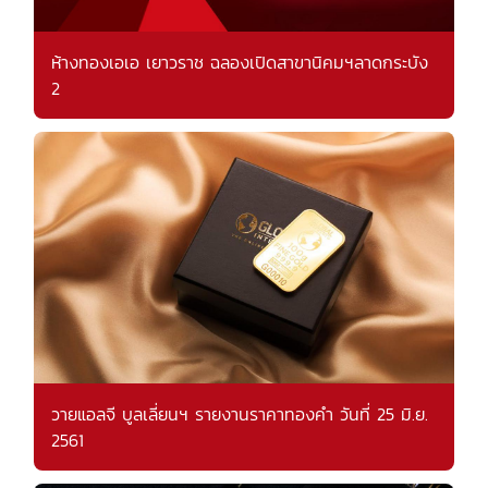
ห้างทองเอเอ เยาวราช ฉลองเปิดสาขานิคมฯลาดกระบัง
2
วายแอลจี บูลเลี่ยนฯ รายงานราคาทองคำ วันที่ 25 มิ.ย.
2561