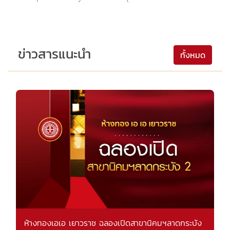
ข่าวสารแนะนำ
ทั้งหมด
ห้างทองเอเอ เยาวราช ฉลองเปิดสาขานิคมฯลาดกระบัง