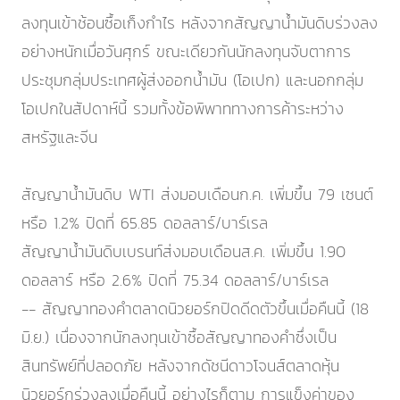
ลงทุนเข้าช้อนซื้อเก็งกำไร หลังจากสัญญาน้ำมันดิบร่วงลง
อย่างหนักเมื่อวันศุกร์ ขณะเดียวกันนักลงทุนจับตาการ
ประชุมกลุ่มประเทศผู้ส่งออกน้ำมัน (โอเปก) และนอกกลุ่ม
โอเปกในสัปดาห์นี้ รวมทั้งข้อพิพาททางการค้าระหว่าง
สหรัฐและจีน
สัญญาน้ำมันดิบ WTI ส่งมอบเดือนก.ค. เพิ่มขึ้น 79 เซนต์
หรือ 1.2% ปิดที่ 65.85 ดอลลาร์/บาร์เรล
สัญญาน้ำมันดิบเบรนท์ส่งมอบเดือนส.ค. เพิ่มขึ้น 1.90
ดอลลาร์ หรือ 2.6% ปิดที่ 75.34 ดอลลาร์/บาร์เรล
-- สัญญาทองคำตลาดนิวยอร์กปิดดีดตัวขึ้นเมื่อคืนนี้ (18
มิ.ย.) เนื่องจากนักลงทุนเข้าซื้อสัญญาทองคำซึ่งเป็น
สินทรัพย์ที่ปลอดภัย หลังจากดัชนีดาวโจนส์ตลาดหุ้น
นิวยอร์กร่วงลงเมื่อคืนนี้ อย่างไรก็ตาม การแข็งค่าของ