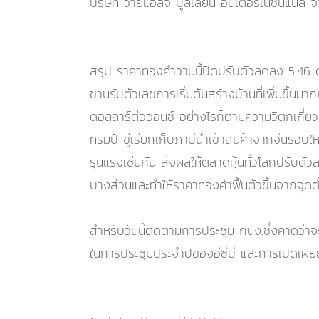
บริษัท วายแอลจี บูลเลี่ยน อินเตอร์เนชั่นแน
สรุป ราคาทองคำวานนี้ปิดปรับตัวลดลง 5.46 ด
ขานรับตัวเลขการเริ่มต้นสร้างบ้านที่เพิ่มขึ
ดอลลาร์ต่อออนซ์ อย่างไรก็ตามความวิตกเกี่ยว
ทรัมป์ ขู่เรียกเก็บภาษีนำเข้าสินค้าจากจีนร
รุนแรงเช่นกัน ส่งผลให้ตลาดหุ้นทั่วโลกปรับตัว
บางส่วนและทำให้ราคาทองคำฟื้นตัวขึ้นจากจุดต
สำหรับวันนี้ติดตามการประชุม กนง.ซึ่งคาดว
ในการประชุมประจำปีของอีซีบี และการเปิดเ