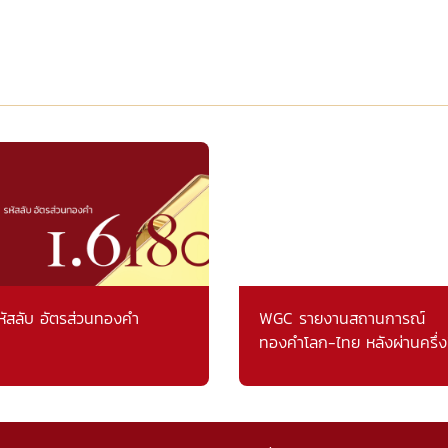
หัสลับ อัตรส่วนทองคำ
WGC รายงานสถานการณ์
ทองคำโลก-ไทย หลังผ่านครึ่ง
แรก