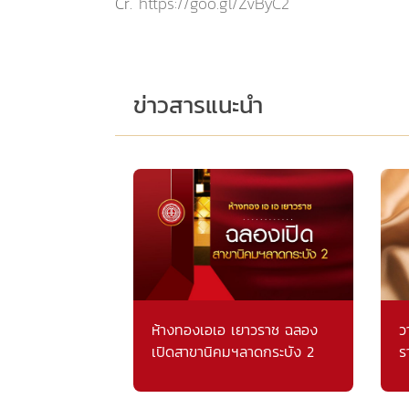
Cr.
https://goo.gl/ZvByC2
ข่าวสารแนะนำ
ห้างทองเอเอ เยาวราช ฉลอง
ว
เปิดสาขานิคมฯลาดกระบัง 2
ร