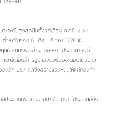
้อขายทองคำ
ระดับสูงสุดนับตั้งแต่เดือน ก.ค.ปี 2017
ับต่ำสุดในรอบ 6 เดือนบริเวณ 1,270.10
ุนในสินทรัพย์เสี่ยง หลังจากประธานาธิบดี
งการณ์เตือนว่า รัฐบาลจีนพร้อมจะตอบโต้อย่าง
ร่วงลงอีก 287 จุดจึงสร้างแรงหนุนให้แก่ทองคำ
ล์ประธานเฟดและนายมาริโอ ดรากีประธานอีซีบี