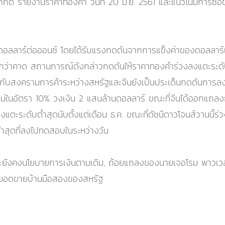
ล จำกัด รายงานราคาทองคำ วันที่ 20 มิ.ย. 2561 และแนวโน้มการซื
อลลาร์ต่อออนซ์ โดยได้รับแรงกดดันจากการแข็งค่าของดอลลาร์แตะ
้นมากกว่าคาด สถานการณ์ดังกล่าวกดดันให้ราคาทองคำร่วงลงแตะระด
กับสงครามการค้าระหว่างสหรัฐและจีนยังเป็นประเด็นกดดันการลงท
อบใหม่ในอัตรา 10% วงเงิน 2 แสนล้านดอลลาร์ ขณะที่จีนได้ออกแถล
ลงแตะระดับต่ำสุดนับตั้งแต่เดือน ธ.ค. ขณะที่ดัชนีดาวโจนส์วานนี้
่ำสุดที่ลงไปทดสอบในระหว่างวัน
่าจะยังคงนโยบายการเงินตามเดิม, ถ้อยแถลงของนายเจอโรม พาวเวล
ผยยอดขายบ้านมือสองของสหรัฐ