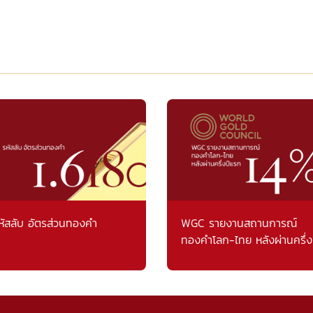
หัสลับ อัตรส่วนทองคำ
WGC รายงานสถานการณ์
ทองคำโลก-ไทย หลังผ่านครึ่ง
แรก