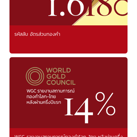
รหัสลับ อัตรส่วนทองคำ
WGC รายงานสถานการณ์ทองคำโลก-ไทย หลังผ่านครึ่ง