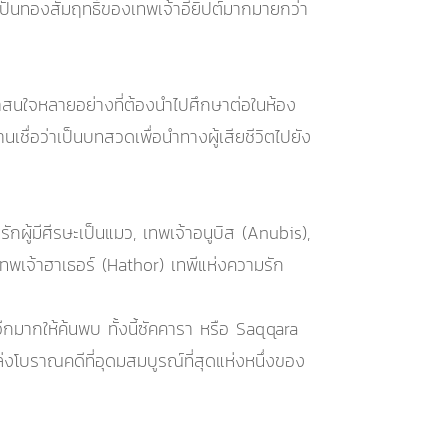
้นทองสัมฤทธิ์ของเทพเจ้าอียิปต์มากมายกว่า
สนใจหลายอย่างที่ต้องนำไปศึกษาต่อในห้อง
เชื่อว่าเป็นบทสวดเพื่อนำทางผู้เสียชีวิตไปยัง
รักผู้มีศีรษะเป็นแมว, เทพเจ้าอนูบิส (Anubis),
เทพเจ้าฮาเธอร์ (Hathor) เทพีแห่งความรัก
อีกมากให้ค้นพบ ทั้งนี้ซัคคารา หรือ Saqqara
งโบราณคดีที่อุดมสมบูรณ์ที่สุดแห่งหนึ่งของ