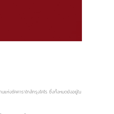
ห่งซัคคาราใกล้กรุงไคโร ซึ่งทั้งหมดยังอยู่ใน