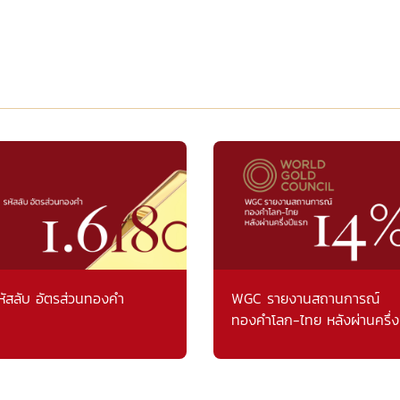
หัสลับ อัตรส่วนทองคำ
WGC รายงานสถานการณ์
ทองคำโลก-ไทย หลังผ่านครึ่ง
แรก