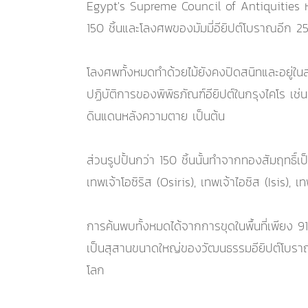
Egypt's Supreme Council of Antiquities หน
150 ชิ้นและโลงศพของมัมมี่อียิปต์โบราณอีก 2
โลงศพทั้งหมดทำด้วยไม้ยังคงปิดสนิทและอยู่ใ
ปฏิบัติการของพิพิธภัณฑ์อียิปต์ในกรุงไคโร เช่
ดินแดนหลังความตาย เป็นต้น
ส่วนรูปปั้นกว่า 150 ชิ้นนั้นทำจากทองสัมฤทธิ์เป
เทพเจ้าโอซิริส (Osiris), เทพเจ้าไอซิส (Isis
การค้นพบทั้งหมดได้จากการขุดในพื้นที่เพียง 91
เป็นสุสานขนาดใหญ่ของวัฒนธรรมอียิปต์โบราณ ไ
โลก