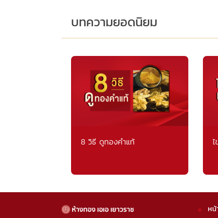
บทความยอดนิยม
8 วิธี ดูทองคำแท้
ไ
หน้