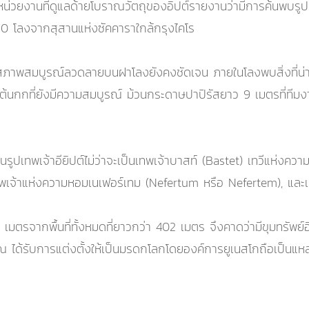
่วยงานที่ดูแลด้ายโบราณวัตถุของอิปต์รายงานว่ามีการค้นพบรูปปั
50 โลงจากสุสานแห่งซัคคาราใกล้กรุงไคโร
นสภาพสมบูรณ์ลวดลายบนฝาโลงยังคงชัดเจน ภายในโลงพบสิ่งที่น่า
นต้นกกที่ยังมีความสมบูรณ์ ม้วนกระดาษปาปิรัสยาว 9 เมตรที่ทีมงาน
็นรูปเทพเจ้าอียิปต์ไม่ว่าจะเป็นเทพเจ้าบาสท์ (Bastet) เทวีแห่งความ
), เทพเจ้าแห่งความหอมเนเฟอร์เทม (Nefertum หรือ Nefertem), และ
 เมตรจากพื้นที่ทั้งหมดที่ยาวกว่า 402 เมตร จึงคาดว่ามีขุมทรัพย์
ด้รับการแต่งตั้งให้เป็นมรดกโลกโดยองค์การยูเนสโกถือเป็นแหล่