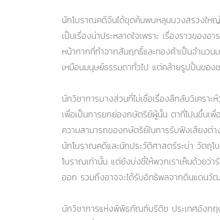
นักโบราณคดีจีนได้ขุดค้นพบหลุมบวงสรวงใหญ่ 2 
เป็นเรื่องน่าประหลาดใจเพราะ เรื่องราวของอาร
หน้ากากที่ทำจากสัมฤทธิ์และทองคำเป็นจำนวนมา
เหมือนมนุษย์ธรรมดาทั่วไป แต่คล้ายรูปปั้นขอ
นักวิชาการบางส่วนที่ไม่เชื่อเรื่องลึกลับวิเคร
เพื่อเป็นการยกย่องกษัตริย์ผู้นั้น ตาที่โปนขึ้นเพ
ความสามารถของกษัตริย์ในการรับฟังเสียงต่า
นักโบราณคดีและนักประวัติศาสตร์ระบ่า วัตถุ
โบราณเท่านั้น แต่ยังบ่งชี้ให้พวกเราเห็นด้วยว่า
ออก รวมถึงอาจจะได้รับอิทธิพลจากดินแดนวัฒ
นักวิชาการแห่งพิพิธภัณฑ์บริติช ประเทศอังกฤษ