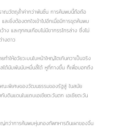
วัตถุล้ำค่ากว่าพันชิ้น การค้นพบนี้ถือถือ
และยิ่งต้องตกใจเข้าไปอีกเมื่อมีการขุดค้นพบ
าง และทุกคนเกือบไม่มีขากรรไกรล่าง ซึ่งไม่
์ต่างดาว
์ โดยทำให้อวัยวะบนใบหน้าใหญ่โตเกินควาเป็นจริง
้นับพันนับหมื่นลี้ได้ หูที่กางขึ้น ก็เพื่อบอกถึง
ักษณะพิเศษของวัฒนธรรมของรัฐสู่ ในสมัย
้าขายกับดินแดนในแถบเอเชียตะวันตก เอเชียตะวัน
งใหญ่กว่าการค้นพบหุ่นกองทัพทหารดินเผาของจิ๋น