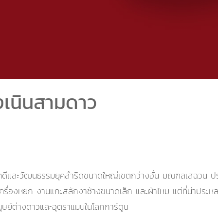
งเนินสามดาว
ณคดีและวัฒนธรรมยุคสำริดขนาดใหญ่เขตกว่างฮั่น มณฑลเสฉวน ปร
ครื่องหยก งานแกะสลักงาช้างขนาดเล็ก และผ้าไหม แต่ที่น่าประ
มนุษย์ต่างดาวและอุตราแมนในโลกการ์ตูน