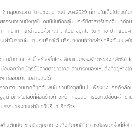
หลุมบริเวณ ‘ซานซิงตุย’ ในปี พ.ศ.2529 ที่ภายในเต็มไปด้วยโบราณ
ยธรรมทซานซิงตุยไม่เคยมีบันทึกอยู่ในประวัติศาสตร์ของจีนมาก่อน 
ก หน้ากากเหล่านั้นมีคิ้วใหญ่ ตาโปน จมูกโต ใบหูกาง ปากแบน-กว้
งชนเผ่าโบราณในแถบอเมริกาใต้ หรือบางคนก็ว่าคล้ายคลึงกับมนุษย
าะห์ว่า หน้ากากเหล่านี้ สร้างขึ้นโดยเลียนแบบพระพักตร์ของกษัตริย
ื่อบ่งบอกว่ากษัตริย์มีสายตายาวไกล สามารถมองเห็นสิ่งที่อยู่ห่างไกลได
งๆ ที่ลอยมาตามสายลมได้
โบราณจำนวนมากที่ขุดค้นพบในซานซิงตุยนั้น ไม่เพียงบ่งบอกถึงล
รัฐสู่นี้ มีเทคโนโลยีที่ค่อนข้างก้าวหน้า ทั้งยังมีการแลกเปลี่ยน-ค
นธรรมของชนเผ่าในทวีปอื่นๆ อีกด้วย
ตื่นเต้นกับ ซานซิงตุยมาก จนถึงกับยกให้ว่าการค้นพบครั้งนี้ยิ่