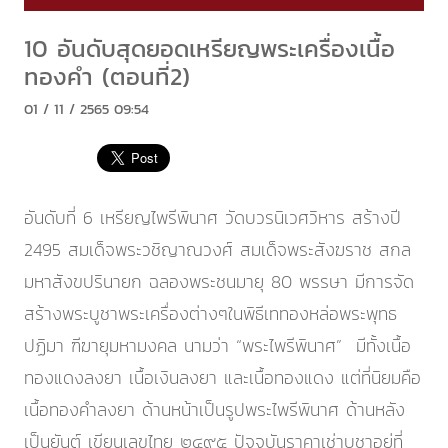
10 อันดับสุดยอดเหรียญพระเครื่องเนื้อ
ทองคำ (ตอนที่2)
01 / 11 / 2565 09:54
อันดับที่ 6 เหรียญไพรีพินาศ วัดบวรนิเวศวิหาร สร้างปี
2495 สมเด็จพระวชิญาณวงศ์ สมเด็จพระสังฆราช สกล
มหาสังขปรินายก ฉลองพระชนมายุ 80 พรรษา มีการจัด
สร้างพระบูชาพระเครื่องต่างๆในพิธีเททองหล่อพระพุทธ
ปฏิมา ฑีฆายุมหามงคล นามว่า “พระไพรีพินาศ” มีทั้งเนื้อ
ทองแดงลงยา เนื้อเงินลงยา และเนื้อทองแดง แต่ที่นิยมคือ
เนื้อทองคำลงยา ด้านหน้าเป็นรูปพระไพรีพินาศ ด้านหลัง
เป็นยันต์ เขียนเลขไทย ๒๔๙๕ ปัจจุบันราคาเช่าบูชาอยู่ที่