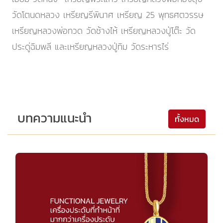
วัดโตนดหลวง เหรียญรีพินาศ เหรียญ 25 พุทธศตวรรษ
เหรียญหลวงพ่อทวด วัดช้างไห้ เหรียญหลวงปู่โต๊ะ วัด
ประดู่ฉิมพลี และเหรียญหลวงปู่ทิม วัดระหารไร่
บทความแนะนำ
ทั้งหมด