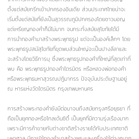
ตั้งแต่สมัยกรีกเข้าปกครองอินเดีย ส่วนประเทศไทยน่าจะ
เริ่มตั้งแต่สมัยที่ยังเป็นสุวรรณภูมิปกครองโดยชาวมอญ
แต่เหรียญทองคำก็มีไม่มาก จนกระทั่งสมัยสุโขทัยได้มี
การนำทองคำมาสร้างพระพุทธรูป แต่จะเป็นองค์เล็กๆ โดย
พระพุทธรูปสมัสุโขทัยที่ขุดพบส่วนใหญ่จะเป็นปางลีลาและ
จะสร้างโดยวิธีการบุ ซึ่งพระพุทธรูปทองคำที่ใหญ่ที่สุดเท่าที่
พบ คือ พระพุทธรูปทองคำไตรมิตร หรือหลวงพ่อทองคำ
หรือพระพุทธมหาสุวรณปฏิมากรร ปัจจุบันประดิษฐานอยู่
ณ หารแห่งวัดไตรมิตร กรุงเทพมหานคร
การสร้างพระทองคำยังมีต่อมาจนถึงสมัยกรุงศรีอยุธยา ที่
ถือเป็นยุคทองหรือโกลเด้นซิตี้ เป็นยุคที่มีความรุ่งเรืองมาก
เพราะมีการค้าขายกับต่างชาติสร้างรายได้กับประเทศชาติ
มหาศาล มีการใช้ทองคำมาสร้างพระและเครื่องใช้ต่างๆมาก