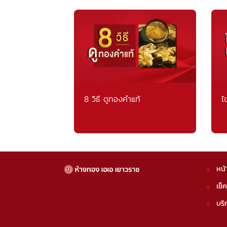
8 วิธี ดูทองคำแท้
ไ
หน้
เช็
บริ