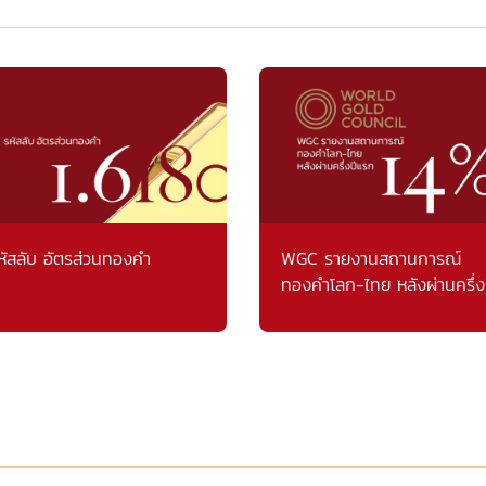
หัสลับ อัตรส่วนทองคำ
WGC รายงานสถานการณ์
ทองคำโลก-ไทย หลังผ่านครึ่ง
แรก