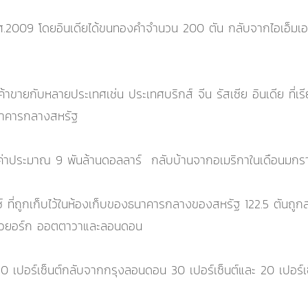
ค.ศ.2009 โดยอินเดียได้ขนทองคำจำนวน 200 ตัน กลับจากไอเอ็มเอฟ
รค้าขายกับหลายประเทศเช่น ประเทศบริกส์ จีน รัสเซีย อินเดีย ที่เ
นาคารกลางสหรัฐ
ูลค่าประมาณ 9 พันล้านดอลลาร์ กลับบ้านจากอเมริกาในเดือนมกร
ี่ถูกเก็บไว้ในห้องเก็บของธนาคารกลางของสหรัฐ 122.5 ตันถูกส่
นนิวยอร์ก ออตตาวาและลอนดอน
0 เปอร์เซ็นต์กลับจากกรุงลอนดอน 30 เปอร์เซ็นต์และ 20 เปอร์