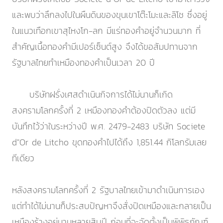
และพบว่าลึกลงไปในผืนดินของขุนเขาโต๊ะโมะและลิโช ซึ่งอยู่
ในแนวเทือกเขาสุไหงโก-ลก มีแร่ทองคำอยู่จำนวนมาก ที่
สำคัญเนื้อทองคำมีเปอร์เซ็นต์สูง จึงได้ขอสัมปทานจาก
รัฐบาลไทยทำเหมืองทองคำเป็นเวลา 20 ปี
บริษัทฝรั่งเศสดำเนินกิจการได้ไม่นานก็เกิด
สงครามโลกครั้งที่ 2 เหมืองทองคำต้องปิดตัวลง แต่มี
บันทึกไว้ว่าในระหว่างปี พ.ศ. 2479-2483 บริษัท Societe
d"Or de Litcho ขุดทองคำไปได้ถึง 1,851.44 กิโลกรัมเลย
ทีเดียว
หลังสงครามโลกครั้งที่ 2 รัฐบาลไทยเข้ามาดำเนินการเอง
แต่ทำได้ไม่นานก็ประสบปัญหาจึงสั่งปิดเหมืองและกลายเป็น
เหมืองร้างอยู่นานหลายสิบปี ก่อนที่จะจัดตั้งเป็นพิพิธภัณฑ์