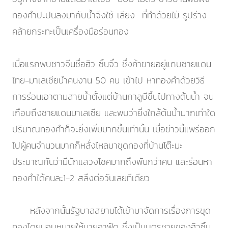
ทองคำปะปนลงมากับน้ำจึงใช้ เลียง ที่ทำด้วยไม้ รูปร่าง
คล้ายกระทะเป็นเครื่องมือร่อนทอง
เมื่อแรกพบชาวจีนชื่อฮิว ซิ้นจิ๋ว ซึ่งค้าขายอยู่แถบชายแดน
ไทย-มาเลเซียนำคนงาน 50 คน เข้าไป หาทองคำด้วยวิธี
การร่อนเอาตามสายน้ำตั้งแต่บ้านกาลูบีขึ้นไปทางต้นน้ำ จน
เกือบถึงชายแดนมาเลเซีย และพบว่ายิ่งใกล้ต้นน้ำมากเท่าใด
ปริมาณทองคำก็จะยิ่งเพิ่มมากขึ้นเท่านั้น เมื่อข่าวนี้แพร่ออก
ไปผู้คนจำนวนมากก็หลั่งไหลมาขุดทองที่บ้านโต๊ะมะ
ประมาณกันว่ามีนักแสวงโชคมากถึงพันกว่าคน และร่อนหา
ทองคำได้คนละ1-2 สลึงต่อวันเลยทีเดียว
หลังจากนั้นรัฐบาลสยามได้เข้ามาจัดการเรื่องการขุด
ทองโดยมอบหมายให้นายอาฟัด ซึ่งเป็นบุตรชายของฮิวซิ้น