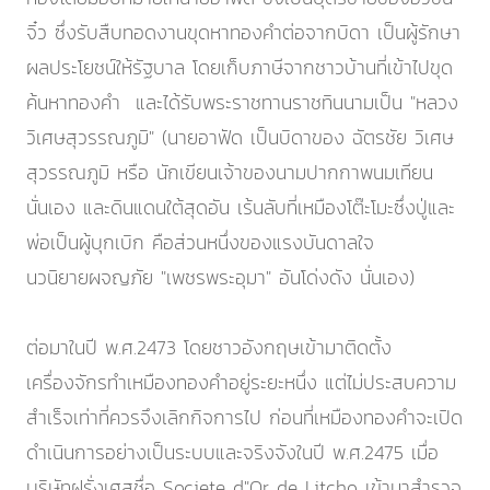
จิ๋ว ซึ่งรับสืบทอดงานขุดหาทองคำต่อจากบิดา เป็นผู้รักษา
ผลประโยชน์ให้รัฐบาล โดยเก็บภาษีจากชาวบ้านที่เข้าไปขุด
ค้นหาทองคำ และได้รับพระราชทานราชทินนามเป็น "หลวง
วิเศษสุวรรณภูมิ" (นายอาฟัด เป็นบิดาของ ฉัตรชัย วิเศษ
สุวรรณภูมิ หรือ นักเขียนเจ้าของนามปากกาพนมเทียน
นั่นเอง และดินแดนใต้สุดอัน เร้นลับที่เหมืองโต๊ะโมะซึ่งปู่และ
พ่อเป็นผู้บุกเบิก คือส่วนหนึ่งของแรงบันดาลใจ
นวนิยายผจญภัย "เพชรพระอุมา" อันโด่งดัง นั่นเอง)
ต่อมาในปี พ.ศ.2473 โดยชาวอังกฤษเข้ามาติดตั้ง
เครื่องจักรทำเหมืองทองคำอยู่ระยะหนึ่ง แต่ไม่ประสบความ
สำเร็จเท่าที่ควรจึงเลิกกิจการไป ก่อนที่เหมืองทองคำจะเปิด
ดำเนินการอย่างเป็นระบบและจริงจังในปี พ.ศ.2475 เมื่อ
บริษัทฝรั่งเศสชื่อ Societe d"Or de Litcho เข้ามาสำรวจ