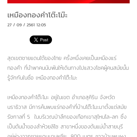
เหมืองทองคำโต๊ะโม๊ะ
27 / 09 / 2561 12:05
สุดเขตชายแดนใต้ของไทย ครั้งหนึ่งเคยเป็นเหมืองแร่
ทองคำ ที่นำพาคนนับพันให้เดินทางไปแสวงโชคผู้คนสมัยนั้น
รู้จักกันในชื่อ เหมืองทองคำโต๊ะโมะ
เหมืองทองคำโต๊ะโมะ อยู่ในเขต อำเภอสุคิริน จังหวัด
นราธิวาส มีการค้นพบแร่ทองคำที่บ้านโต๊ะโมะมาตั้งแต่สมัย
รัชกาลที่ 5 ในบริเวณป่าลึกของเทือกเขาสุไหนโล-ลก ซึ่ง
เป็นต้นน้ำของลำห้วยลิโซ สาขาหนึ่งของต้นแม่น้ำสายบุรี
อยู่ห่างจากชายแดนมาเลเซีย 800 เมตร ชาวบ้านพบผง