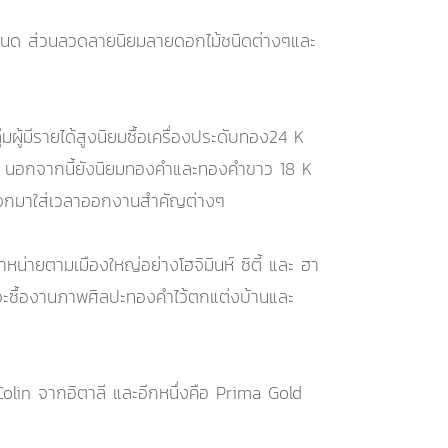
กำหนด ส่วนลวดลายนิยมลายดอกไม้ชนิดต่างๆและ
ผู้มีรายได้สูงนิยมซื้อเครื่องประดับทอง24 K
ชิ้น นอกจากนี้ยังนิยมทองคำและทองคำขาว 18 K
นำออกมาใส่เวลาออกงานสำคัญต่างๆ
น่ายตามเมืองใหญ่อย่างโฮจิมินห์ ซิตี้ และ ฮา
มักจะซื้องานภาพศิลปะทองคำไว้ตกแต่งบ้านและ
 Colin จากอิตาลี และอีกหนึ่งคือ Prima Gold