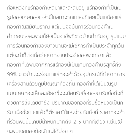
คือแหล่งที่แร่ทองคำไหลมาและสะสมอยู่ แร่ทองคำที่เป็นใน
รูปของเศษทองเหล่านี้ไหลมาจากแหล่งที่เคยเป็นเหมืองแร่
ทองคำในสมัยโบราณ แต่ในปัจจุบันการร่อนทองคำใน
อำเภอบางสะพานก็ยังเป็นอาชีพที่ชาวบ้านทำกันอยู่ รูปแบบ
การร่อนทองคำของชาวบ้านจะไม่ใช่การทำเป็นประจำทุกวัน
แต่จะทำก็ต่อเมื่อว่างจากงานประจำของพวกเขาแล้ว
ทองคำที่ได้พบจากการแร่ทองนี้เป็นเศษทองคำบริสุทธิ์ถึง
99% ชาวบ้านจะร่อนหาแร่ทองคำด้วยอุปกรณ์ที่ทำจากการ
เครื่องสานด้วยภูมิปัญญาท้องถิ่น ทองคำที่ได้เป็นในรูป
แบบเศษทองเล็กละเอียดซึ่งจะมีคนรับซื้อทองมารับซื้อถึงที่
ด้วยการชั่งโดยตาชั่ง ปริมาณของทองที่รับซื้อหน่วยเป็นก
รัม เมื่อชั่งตวงแล้วก็ตีราคาให้และจ่ายกันถึงที่ ราคาทองคำ
ที่ร่อนพบนั้นเคยมีน้ำหนักมากถึง 2-5 บาททีเดียว แต่ไม่ใช่
จะพบเจอทองก้อนใหญ่ได้บ่อย ๆ