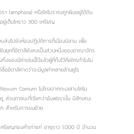
อรา (amphora) หรือไหโบราณถูกฝังอยู่ใต้ดิน
อยู่เต็มไหราว 300 เหรียญ
ปยังห้องปฏิบัติการที่เมืองมิลาน เพื่อ
ในยุคที่อิตาลียังคงเป็นส่วนหนึ่งของอาณาจักร
ของมีค่าเช่นนี้ไว้แล้วผู้ที่ทิ้งไว้คือใครทำไมไม่
ื่ออิตาลีคาดว่าจะมีมูลค่าหลายล้านยูโร
ณคดี Novum Comum ไม่ไกลจากทะเลสาบโคโม
 ส่วนภาชนะที่เรียกว่าอัมฟอรานั้น มีลักษณะ
ะกอก สำหรับการขนย้าย
บเหรียญทองคำเก่าแก่ อายุราว 1,000 ปี จำนวน