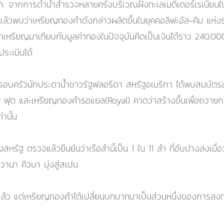
 จากการดำน้ำสำรวจหลายครั้งบริเวณฝั่งทะเลเมดิเตอร์เรเนียนใ
้วพบว่าเหรียญทองคำดังกล่าวผลิตขึ้นในยุคคอลิฟะอัล-คิม แห่
ำเหรียญมาเทียบกับมูลค่าทองในปัจจุบันคิดเป็นเงินได้ราว 240,
ระเมินได้
 ครอบครัวนักประดาน้ำชาวรัฐฟลอริดา สหรัฐอเมริกา ได้พบสมบัตรล้ำ
และเหรียญทองคำรอแยล(Royal) คาดว่าสร้างขึ้นเพื่อถวายกษัตริย์
านั้น
รัฐ ตรวจแล้วยืนยันว่าเรือลำนี้เป็น 1 ใน 11 ลำ ที่อับปางลงเมื่
านา คิวบา มุ่งสู่สเปน
นแล้ว แต่เหรียญทองคำได้เปลี่ยนบทบาทมาเป็นส่วนหนึ่งของการลงทุน