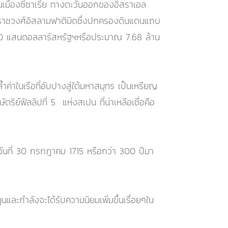
นเมืองซีซาเรีย ทางตะวันออกของอิสราเอล
งราชวงศ์อิสลามฟาติมิดซึ่งปกครองดินแดนแถบ
000 แสนดอลลาร์สหรัฐฯหรือประมาณ 7.68 ล้าน
ค่าในเรือที่อับปางสู่ใต้มหาสมุทร เป็นเหรียญ
ฟิลลิปที่ 5 แห่งสเปน ที่น่าเหลือเชื่อคือ
อวันที่ 30 กรกฎาคม 1715 หรือกว่า 300 ปีมา
และกำลังจะได้รับความนิยมเพิ่มขึ้นเรื่อยๆใน