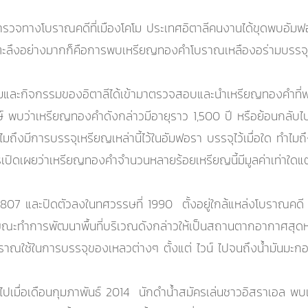
สำรวจทางโบราณคดีที่เมืองโคโม ประเทศอิตาลีคนงานได้ขุดพบอัมฟ
่นตะลึงอย่างมากก็คือการพบเหรียญทองคำโบราณเหลืองอร่ามบรรจุ
ิจกรรมของอิตาลีได้เข้ามาตรวจสอบและนำเหรียญทองคำที่พบส่งไ
ษ์ พบว่าเหรียญทองคำดังกล่าวมีอายุราว 1,500 ปี หรือย้อนกลับไป
มถึงมีการบรรจุเหรียญเหล่านี้ไว้ในอัมฟอรา บรรจุไว้เมื่อใด ทำไมถึงทิ้ง
ารเปิดเผยว่าเหรียญทองคำจำนวนหลายร้อยเหรียญนี้มีมูลค่าเท่าใดแต่ส
ี 1807 และปิดตัวลงในทศวรรษที่ 1990 ตั้งอยู่ใกล้แหล่งโบรา
ขณะทำการพัฒนาพื้นที่บริเวณดังกล่าวให้เป็นสถานตากอากาศสุดหรู
ันโบราณใช้ในการบรรจุของเหลวต่างๆ ตั้งแต่ ไวน์ ไปจนถึงน้ำมันม
ไปเมื่อเดือนกุมภาพันธ์ 2014 นักดำน้ำสมัครเล่นชาวอิสราเอล พ