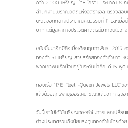
กว่า 2,000 เหรียญ น้ำหนักรวมประมาณ 8 กก.
สำนักงานโบราณวัตถุแห่งอิสราเอล ตรวจสอบแล
ตะวันออกกลางประมาณศตวรรษที่ 11 และเมื่อน
บาท แต่มูลค่าทางประวัติศาสตร์มีมากจนไม่อาจป
ขยับขึ้นมาอีกปีคือเมื่อเดือนกุมภาพันธ์ 2016
ทองคำ 51 เหรียญ สายสร้อยทองคำทำยาว 40 ฟุต 
พวกเขาพบเรือนี้จมอยู่ในระดับน้ำลึกแค่ 15 ฟุตเท่
กองเรือ “1715 Fleet -Queen Jewels LLC”ของสห
แล้วด้วยฤทธิ์พายุเฮอริเคน ขณะแล่นจากกรุงฮาว
วันนี้เราไม่ได้ใช้เหรียญทองคำในการแลกเปลี่ย
ต่างประเทศรวมถึงนิยมลงทุนทองคำในไทยด้วย