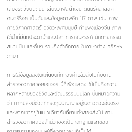
เสียงรถวิ่งบนถนน เสียงวาฬสีน้ำเงิน ดนตรีคลาสสิค
ดนตรีร็อค เป็นต้นและข้อมูลภาพอีก 117 ภาพ เช่น ภาพ
กายวิภาคศาสตร์ อวัยวะเพศมนุษย์ กำแพงเมืองจีน ภาพ
ใต้น้ำที่มีนักประดาน้ำและปลา ทารกในครรภ์ นักกายกรรม
สนามบิน และอื่นๆ รวมถึงคำทักทาย ในภาษาต่าง ๆอีก55
ภาษา
การใส่ข้อมูลลงในแผ่นบันทึกทองคำแล้วส่งไปกับยาน
สำรวจอวกาศวอยเอเจอร์ นี้ก็เพื่อแสดง ให้เห็นถึงความ
หลากหลายของชีวิตและวัฒนธรรมบนโลก นั่นหมายความ
ว่า หากมีสิ่งมีชีวิตที่ทรงภูมิปัญญาอยู่ในดาวดวงอื่นจริง
และพวกเขาอยู่ในแนวเดียวกับที่ยานทั้งสองส่งไป ยาน
สำรวจอวกาศสองลำนี้อาจจะเป็นหลักฐานแรกของ
อารยธรรมของมนุษย์ที่พวกเขาพบก็เป็นได้