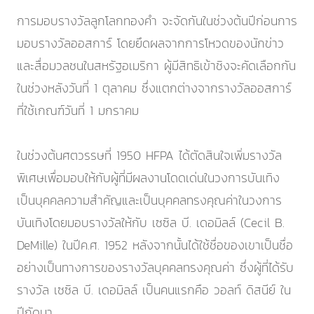
การมอบรางวัลลูกโลกทองคำ จะจัดกันในช่วงต้นปีก่อนการ
มอบรางวัลออสการ์ โดยยึดผลจากการโหวดของนักข่าว
และสื่อมวลชนในสหรัฐอเมริกา ผู้มีสิทธิเข้าชิงจะคัดเลือกกัน
ในช่วงหลังวันที่ 1 ตุลาคม ซึ่งแตกต่างจากรางวัลออสการ์
ที่ใช้เกณฑ์วันที่ 1 มกราคม
ในช่วงต้นศตวรรษที่ 1950 HFPA ได้ตัดสินใจเพิ่มรางวัล
พิเศษเพื่อมอบให้กับผู้ที่มีผลงานโดดเด่นในวงการบันเทิง
เป็นบุคคลความสำคัญและเป็นบุคคลทรงคุณค่าในวงการ
บันเทิงโดยมอบรางวัลให้กับ เซซิล บี. เดอมิลล์ (Cecil B.
DeMille) ในปีค.ศ. 1952 หลังจากนั้นได้ใช้ชื่อของเขาเป็นชื่อ
อย่างเป็นทางการของรางวัลบุคคลทรงคุณค่า ซึ่งผู้ที่ได้รับ
รางวัล เซซิล บี. เดอมิลล์ เป็นคนแรกคือ วอลท์ ดิสนีย์ ใน
ปีถัดมา