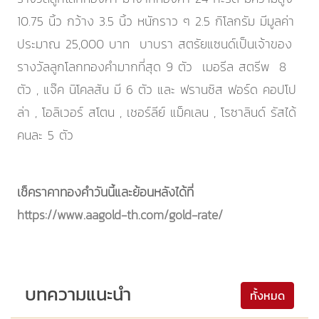
10.75 นิ้ว กว้าง 3.5 นิ้ว หนักราว ๆ 2.5 กิโลกรัม มีมูลค่า
ประมาณ 25,000 บาท บาบรา สตรัยแซนด์เป็นเจ้าของ
รางวัลลูกโลกทองคำมากที่สุด 9 ตัว เมอรีล สตรีพ 8
ตัว , แจ๊ค นิโคลสัน มี 6 ตัว และ ฟรานซิส ฟอร์ด คอปโป
ล่า , โอลิเวอร์ สโตน , เชอร์ลีย์ แม็คเลน , โรซาลินด์ รัสได้
คนละ 5 ตัว
เช็คราคาทองคำวันนี้และย้อนหลังได้ที่
https://www.aagold-th.com/gold-rate/
บทความแนะนำ
ทั้งหมด