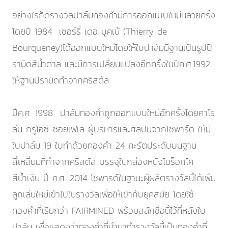
อย่างไรก็ดีรางวัลปาล์มทองคำมีการออกแบบใหม่หลายครั้ง
โดยปี 1984 เชอร์รี่ เดอ บูคเน้ (Thierry de
Bourqueney)ได้ออกแบบใหม่โดยให้ใบปาล์มมีฐานเป็นรูปปิ
รามิดสีน้ำตาล และมีการเปลี่ยนแปลงอีกครั้งในปีค.ศ.1992
ให้ฐานปิรามิดทำจากคริสตัล
ปีค.ศ. 1998 ปาล์มทองคำถูกออกแบบใหม่อักครั้งโดยคาโร
ลีน กรูโอซี-ชอยเฟเล ผู้บริหารและศิลปินจากโชพาร์ด ให้มี
ใบปาล์ม 19 ใบทำด้วยทองคำ 24 กะรัตประดับบนฐาน
สี่เหลี่ยมที่ทำจากคริสตัล บรรจุในกล่องหนังโมร็อกโค
สีน้ำเงิน ปี ค.ศ. 2014 โชพารด์ในฐานะผู้ผลิตรางวัลนี้ได้เพิ่ม
ลูกเล่นใหม่เข้าไปในรางวัลเพื่อให้เข้ากับยุคสมัย โดยใช้
ทองคำที่เรียกว่า FAIRMINED พร้อมสลักชื่อนี้ไว้ที่หลังใบ
ปาล์ม เพื่อแสดงว่าทองคำที่นำมาทำรางวัลนี้เป็นทองคำที่