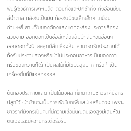
พันธุ์ใช้วิธีการเพาะเมล็ด ตอนกิ่งและปักชำกิ่ง กิ่งอ่อนมีขน
สีน้ำตาล หลังใบเป็นมัน ท้องใบมีขนเล็กเล็กๆ เหมือน
กำมะหยี่ ยามที่ใบของต้องแสงแดดจะส่องประกายสีทอง
สวยงาม ออกดอกเป็นช่อสีเหลืองส้มมีกลิ่นหอมอ่อนๆ
ออกดอกทั้งปี ผลสุกมีสีเหลืองส้ม สามารถรับประทานได้
ทั้งรับประทานสดๆหรือนำไปประกอบอาหารเป็นของคาว
หรือของหวานก็ได้ เป็นผลไม้ที่มีไขมันสูงมาก หรือทำเป็น
เครื่องดื่มที่มีแอลกอฮอล์
ต้นทองประกายแสด เป็นไม้มงคล ที่เหมาะกับชาวราศีมังกร
ปลูกไว้หน้าบ้านจะเป็นการเพิ่มโชคเพิ่มเสน่ห์เสริมดวง เพราะ
ชาวราศีมังกรเป็นคนที่มีความเชื่อมั่นในตนเองสูงมีเสน่ห์ใน
ตนเองและมีความกระตือรือร้น