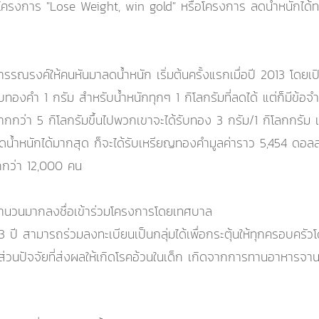
ัดโครงการ "Lose Weight, win gold" หรือโครงการ ลดน้ำหนักได
รงค์ให้คนหันมาลดน้ำหนัก เริ่มต้นครั้งแรกเมื่อปี 2013 โดยเปิ
ำ 1 กรัม สำหรับน้ำหนักทุกๆ 1 กิโลกรัมที่ลดได้ แต่ก็มีข้อจำกัด
้มากกว่า 5 กิโลกรัมขึ้นไปพวกเขาจะได้รับทอง 3 กรัม/1 กิโลกกรัม 
่ลดน้ำหนักได้มากสุด ก็จะได้รับเหรียญทองคำมูลค่าราว 5,454 ดอ
นมากกว่า 12,000 คน
จำนวนมากลงชื่อเข้าร่วมโครงการโดยเทศบาล
13 ปี สามารถร่วมลงทะเบียนเป็นกลุ่มได้เพื่อกระตุ้นให้ทุกครอบครัวโ
น ส่วนปัจจัยที่ส่งผลให้เกิดโรคอ้วนในเด็ก เกิดจากการทานอาหาร