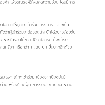
้ทองคำ เพื่อรณรงค์ให้คนลดความอ้วน โดยมีการ
ดโอกาสให้ทุกคนเข้าร่วมโครงการ แต่จะเน้น
ว่าผู้เข้าร่วมจะต้องลดน้ำหนักได้อย่างน้อยขั้น
แต่หากใครลดได้กว่า 10 กิโลกรัม ก็จะได้รับ
ลลาสหรัฐฯ หรือกว่า 1 แสน 6 หมื่นบาทอีกด้วย
ดยเฉพาะเด็กๆเข้าร่วม เนื่องจากปัจจุบันมี
จานด่วน หรือฟาสต์ฟู้ด การรับประทานขนมหวาน