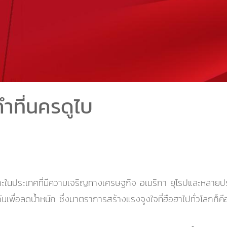
ที่นครดูไบ
ยเฉพาะในประเทศที่มีความเจริญทางเศรษฐกิจ อเมริกา ยุโรปและหลา
ันเพื่อลดน้ำหนัก ซึ่งมาตราการสร้างแรงจูงใจที่ฮือฮาไปทั่วโลกก็