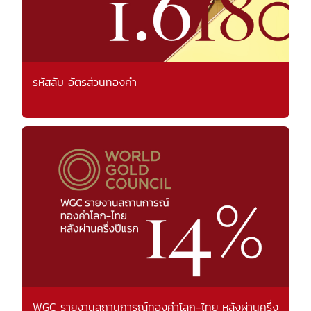
รหัสลับ อัตรส่วนทองคำ
WGC รายงานสถานการณ์ทองคำโลก-ไทย หลังผ่านครึ่ง