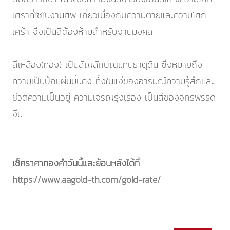
เศร้าที่ใช้ในงานศพ เกี่ยวเนื่องกับความตายและความโศก
เศร้า จึงเป็นสีต้องห้ามสำหรับงานมงคล
สีเหลือง(ทอง) เป็นสัญลักษณ์แทนธาตุดิน ซึ่งหมายถึง
ความเป็นปึกแผ่นมั่นคง ทั้งในแง่ของอารมณ์ความรู้สึกและ
ชีวิตความเป็นอยู่ ความเจริญรุ่งเรือง เป็นสีของจักรพรรดิ
จีน
เช็คราคาทองคำวันนี้และย้อนหลังได้ที่
https://www.aagold-th.com/gold-rate/