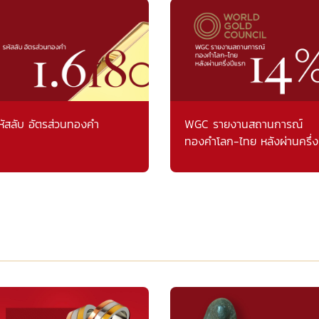
หัสลับ อัตรส่วนทองคำ
WGC รายงานสถานการณ์
ทองคำโลก-ไทย หลังผ่านครึ่ง
แรก