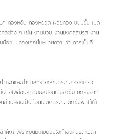
ด้แก่ ทองหยิบ ทองหยอด ฝอยทอง ขนมชั้น เม็ด
งานมงคลต่าง ๆ เช่น งานบวช งานมงคลสมรส งาน
ก ในชื่อขนมทองเอกนั้นหมายความว่า การเป็นที่
นำกะทิและน้ำตาลทรายใส่ในกระทะค่อยๆเคี่ยว
นำขึ้นตั้งไฟอ่อนๆกวนผสมจนเหนียวข้น ยกลงจาก
ส่วนผสมเป็นก้อนไม่ติดกระทะ ตักขึ้นพักไว้ให้
สำคัญ เพราะขนมไทยต้องใช้กำลังคนและเวลา