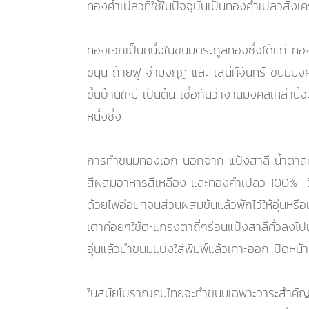
ทองคำเปลวที่ใช้ในปัจจุบันเป็นทองคำเปลวสังเคร
ทองเอกเป็นหนึ่งในขนมตระกูลทองซึ่งได้แก่ 
ขนุน ถ้ายฟู จ่ามงกุฎ และ เสน่ห์จันทร์ ขน
ขึ้นบ้านใหม่ เป็นต้น เชื่อกันว่างานมงคลเหล่านี
หนึ่งซึ่ง
การทำขนมทองเอก นอกจาก แป้งสาลี น้ำตาลทร
สีผสมอาหารสีเหลือง และทองคำเปลว 100% วิธีท
ด้วยไฟอ่อนๆจนส่วนผสมข้นแล้วพักไว้ให้อุ่นหร
เตาค่อยๆใช้ตะแกรงตาถี่ๆร่อนแป้งสาลีคั่วลงไป
อุ่นแล้วนำขนมแบ่งใส่พิมพ์แล้วเคาะออก ปิดห
ในสมัยโบราณคนไทยจะทำขนมเฉพาะวาระสำคัญเท