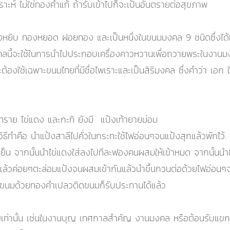
าะห์ ไม่ใช่ทองคำแท้ ถ้ารับเข้าไปก็จะเป็นอันตรายต่อสุขภาพ
ทองหยิบ ทองหยอด ฝอยทอง และเป็นหนึ่งในขนมมงคล 9 ชนิดซึ่งไ
มมงคลนี้จะใช้ในการนำไปประกอบเครื่องคาวหวานเพื่อถวายพระใน
้จะต้องใช้เฉพาะขนมไทยที่มีชื่อไพเราะและเป็นสิริมงคล ซึ่งคำว่า เอ
าย ไข่แดง และกะทิ ยังมี แป้งเท้ายายม่อม
ำคือ นำแป้งสาลีไปคั่วในกระทะใช้ไฟอ่อนๆจนแป้งสุกแล้วพักไว้. 
ือเย็น จากนั้นนำไข่แดงใส่ลงไปทีละฟองคนผสมให้เข้าหมด จากนั้น
แล้วค่อยๆตะล่อมแป้งจนผสมเข้ากันแล้วนำขึ้นกวนต่อด้วยไฟอ่อนๆจน
น้าขนมด้วยทองคำเปลวติดขนมก็รับประทานได้แล้ว
่านั้น เช่นในงานบุญ เทศกาลสำคัญ งานมงคล หรือต้อนรับแขก