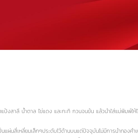
ป้งสาลี น้ำตาล ไข่แดง และกะทิ กวนจนข้น แล้วนำใส่แม่พิมพ์ให้ไ
นแผ่นสี่เหลี่ยมเล็กๆประดับไว้ด้านบนแต่ปัจจุบันไม่มีการนำทอง