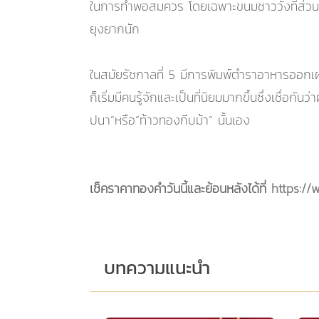
ในการทำพอสมควร โดยเฉพาะขนมชาววังที่ส่วนใ
ยุงยากนัก
ในสมัยรัชกาลที่ 5 มีการพิมพ์ตำราอาหารออกเ
ก็เริ่มมีคนรู้จักและเป็นที่นิยมมากขึ้นซึ่งเชื่อ
ปนา”หรือ“ท้าวทองกีบม้า” นั้นเอง
เช็คราคาทองคำวันนี้และย้อนหลังได้ที่
https://
บทความแนะนำ