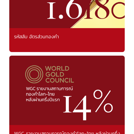
รหัสลับ อัตรส่วนทองคำ
WGC รายงานสถานการณ์ทองคำโลก-ไทย หลังผ่านครึ่ง