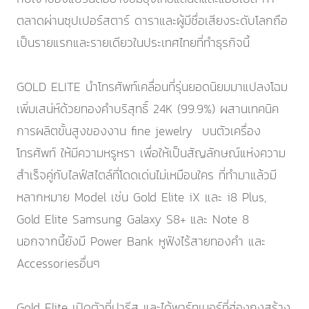
ตลาดผ่านซุปเปอร์สตาร์ ดาราและผู้มีชื่อเสียงระดับโลกถือ
เป็นรายแรกและรายเดียวในประเทศไทยที่ทำธุรกิจนี้
GOLD ELITE นำโทรศัพท์เคลื่อนที่รุ่นยอดนิยมมาแปลงโฉม
เพิ่มเสน่ห์ด้วยทองคำบริสุทธิ์ 24K (99.9%) ผสานเทคนิค
การผลิตขั้นสูงของงาน fine jewelry บนตัวเครื่อง
โทรศัพท์ ให้มีความหรูหรา เพื่อให้เป็นสัญลักษณ์แห่งความ
สำเร็จคู่กับไลฟ์สไตล์ที่โดดเด่นไม่เหมือนใคร ที่ทำมาแล้วมี
หลากหมาย Model เช่น Gold Elite iX และ i8 Plus,
Gold Elite Samsung Galaxy S8+ และ Note 8
นอกจากนี้ยังมี Power Bank หูฟังไร้สายทองคำ และ
Accessoriesอื่นๆ
Gold Elite เปิดตัวที่ปารีส และได้พาร์ทเนอร์ที่ฮ่องกงสร้าง