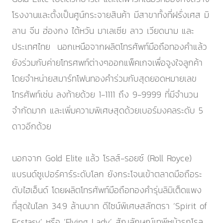
โรงงานและตั้งเป็นศูน์กระจายสินค้า มีสาขาทั้งที่ฝรั่งเศส มิ
ลาน จีน ฮ่องกง ไต้หวัน มาเลเซีย ลาว เวียดนาม และ
ประเทศไทย นอกเหนือจากผลิตโทรศัพท์มือถือทองคำแล้ว
ยังร่วมกับค่ายโทรศพท์ต่างๆออกแพ็คเกจเพื่อจูงใจลูกค้า
โดยจำหน่ายสมาร์ทโฟนทองคำร่วมกับสุดยอดหมายเลข
โทรศัพท์เช่น ลงท้ายด้วย 1-1111 ถึง 9-9999 ที่มีจำนวน
จำกัดมาก และเพิ่มความพิเศษสุดด้วยเบอร์มงคลระดับ 5
ดาวอีกด้วย
นอกจาก Gold Elite แล้ว โรลส์-รอยซ์ (Roll Royce)
แบรนด์ซูเปอร์คาร์ระดับโลก ยังกระโจนเข้าตลาดมือถือระ
ดับไฮเอ็นด์ โดยผลิตโทรศัพท์มือถือทองคำรุ่นลิมิเต็ดแพง
ที่สุดในโลก 34.9 ล้านบาท ดีไซน์พิเศษสลักตรา ‘Spirit of
Ecstasy’ หรือ ‘Flying Lady’ สัญลักษณ์เทพีหน้ารถโรล