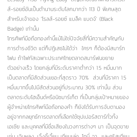
ส์-รอยซ์อันเป็นตำนานระดับโลกมากว่า 113 ปี พิเศษสุด
สำหรับเจ้าของ ‘โรลส์-รอยซ์ แบล็ค แบดจ์’ (Black
Badge) เท่านั้น
โทรศัพท์มือถือทองคำนี้แม้ไม่ใช่ปัจจัยสี่ที่มีความสำคัญกับ
การดำรงชีวิต แต่ก็ปฏิเสธไม่ได้ว่า ใครๆ ก็ต้องมีสมาร์ท
โฟน ถ้าโฟกัสเฉพาะประเทศไทยตลาดสมาร์ฟนขยาย
ตัวอย่างเร็ว โดยกลุ่มที่มีระดับราคาต่ำกว่า 1.5 หมื่นบาท
เป็นตลาดที่มีสัดส่วนเยอะที่สุดราว 70% ส่วนที่มีราคา 1.5
หมื่นบาทขึ้นไปมีสัดส่วนอยู่ที่ประมาณ 30% เท่านั้น ส่วน
ตลาดระดับไฮเอ็นด์หรือนิซมาร์เก็ต ที่เป็นกลุ่มเป้าหมายของ
ผู้จำหน่ายโทรศัพท์มือถือทองคำ ก็ยังได้รับการจับตามอง
อยู่จากกลยุทธ์การตลาดที่เลือกใช้ซุปเปอร์สตาร์ทั่วทั้ง
เอเชีย และบุคคลที่มีชื่อเสียงในวงการต่างๆ มา เป็นจุดขาย
เช่น เฉินหลง, เจิ้งอี้เจี้ยน เทียนเล่อ, โทนี่ จา และคริสเตียน