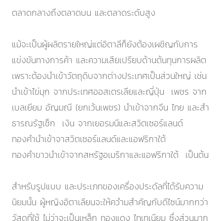
ตลาดกลางถึงตลาดบน และตลาดระดับสูง
แม้จะเป็นผู้ผลิตรายใหญ่แต่อิตาลีก็ยังต้องเผชิญกับการ
แข่งขันทางการค้า และความเสียเปรียบด้านต้นทุนการผลิต
เพราะต้องนำเข้าวัตถุดิบจากต่างประเทศเป็นส่วนใหญ่ เช่น
นำเข้าไข่มุก จากประเทศออสเตรเลียและญี่ปุ่น เพชร จาก
เบลเยียม อัญมณี (ยกเว้นเพชร) นำเข้าจากจีน ไทย และสำ
ธารณรัฐเช็ก เงิน จากเยอรมนีและสวิตเซอร์แลนด์
ทองคำนำเข้าจาสวิตเซอร์แลนด์และแอฟริกาใต้
ทองคำขาวนำเข้าจากสหรัฐอเมริกาและแอฟริกาใต้ เป็นต้น
สำหรับรูปแบบ และประเภทของเครื่องประดัลที่ได้รับความ
นิยมนั้น ผู้หญิงอิตาเลียนจะให้ควำมสำคัญกับดีไซน์มากกว่า
วัสดุที่ใช้ ไม่ว่าจะเป็นเหล็ก ทองแดง ไทเทเนียม ซึ่งส่วนมาก