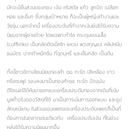
มักจะมีชิ้นส่วนของทอง เงิน คริสตัล แก้ว ลูกปัด เปลือก
หอย และอื่นๆ ซึ่งกลุ่มเป้าหมาย ก็จะเป็นผู้หญิงทำงานและ
วัยรุ่น นอกจำกนี้ เครื่องประดับที่ทำจากเงินยังได้รับความ
นิยมจากผู้ชายด้วย โดยเฉพาะกำไล กระดุมแขนเสื้อ
(cufflinks) เข็มกลัดติดเน็คไท แหวน พวงกุญแจ คลิปหนีบ
ธนบัตร ปากกำหมึกซึม ที่จุดบุหรี่ และเข็มกลัด เป็นต้น
ทั้งนี้ชาวอิตาเลียนนิยมทองคำ ๑๘ กะรัต (สีเหลือง ขาว
หรือชมพู) รองลงมาเป็นทองคำ๑๔ กะรัต ปัจจุบัน
ดีไซเนอร์ได้หันมาออกแบบเครื่องประดับทองจากเดิมที่เน้น
มูลค่ำจริงของวัสดุที่ใช้ มาเป็นการเน้นการออกแบบ และรูป
ลักษณ์แทน ในส่วนของเพชรและเครื่องประดับเพชรก็เป็นที่
ต้องการในตลาดเช่นเดียวกับ เครื่องประดับเงิน ที่ในช่วง
หลังได้รับความนิยมมากขึ้น