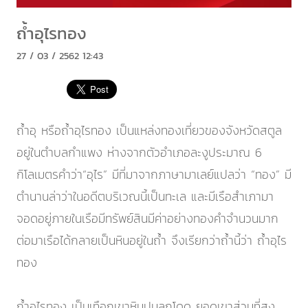
ถ้ำอุไรทอง
27 / 03 / 2562 12:43
ถ้ำอุ หรือถ้ำอุไรทอง เป็นแหล่งทองเที่ยวของจังหวัดสตูล
อยู่ในตำบลกำแพง ห่างจากตัวอำเภอละงูประมาณ 6
กิโลเมตรคำว่า“อุไร” มีที่มาจากภาษามาเลย์แปลว่า “ทอง” มี
ตำนานล่าว่าในอดีตบริเวณนี้เป็นทะเล และมีเรือสำเภามา
จอดอยู่ภายในเรือมีทรัพย์สินมีค่าอย่างทองคำจำนวนมาก
ต่อมาเรือได้กลายเป็นหินอยู่ในถ้ำ จึงเรียกว่าถ้ำนี้ว่า ถ้ำอุไร
ทอง
ถ้ำอุไรทอง เป็นเทือกเขาหินปูนลูกโดด ยอดเขาส่วนที่สูง