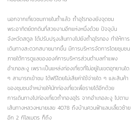
นอกจากเที่ยวชมภายในถ้ำแล้ว ถ้ำอุไรทองยังจุดชม
พระอาทิตย์ตกดินที่สวยงามอีกแห่งหนึ่งด้วย ปัจจุบัน
จังหวัดสตูล ได้ปรับปรุงเส้นทางไปยังถ้ำอุไรทอง ทำให้การ
เดินทางสะดวกสบายมากขึ้น มีการบริหารจัดการโดยชุมชน
ภายใต้การดูแลขององค์การบริหารส่วนตำบลกำแพง
อำเภอละงู เพราะเป็นแหล่งท่องเที่ยวที่ไม่อยู่ในเขตอุทยานใด
ๆ สามารถเข้าชม ได้ฟรีโดยไม่เสียค่าใช้จ่ายใด ๆ และสินค้า
ของชุมชนจำหน่ายให้นักท่องเที่ยวเพื่อรายได้อีกด้วย
การเดินทางไปท่องเที่ยวถ้ำทองอุไร จากอำเภอละงู ไปตาม
เส้นทางหลวงหมายเลข 4078 ถึงบ้านควนฟ้าแลบเลี้ยวซ้าย
อีก 2 กิโลเมตร ก็ถึง