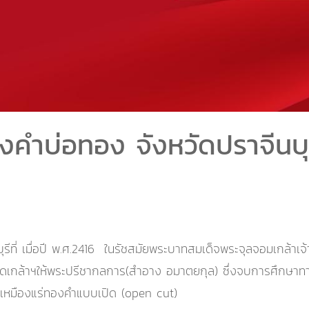
งคำบ่อทอง จังหวัดปราจีนบุ
ุรีที่ เมื่อปี พ.ศ.2416 ในรัชสมัยพระบาทสมเด็จพระจุลจอมเกล้าเจ้า
โปรดเกล้าฯให้พระปรีชากลการ(สำอาง อมาตยกุล) ซึ่งจบการศึกษ
เหมืองแร่ทองคำแบบเปิด (open cut)