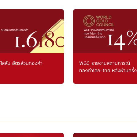
หัสลับ อัตรส่วนทองคำ
WGC รายงานสถานการณ์
ทองคำโลก-ไทย หลังผ่านครึ่ง
แรก