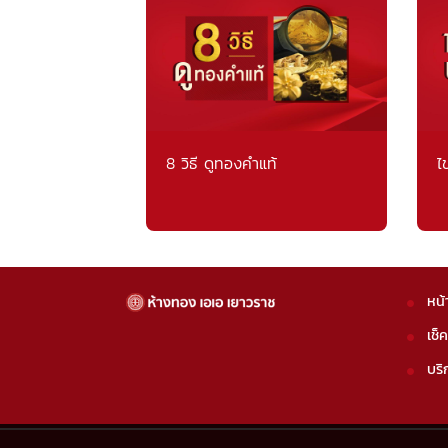
8 วิธี ดูทองคำแท้
ไ
หน้
เช็
บริ