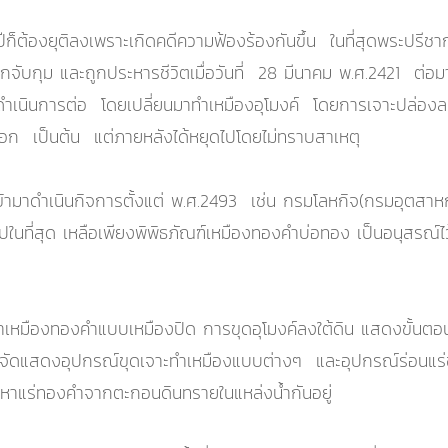
ก็ต้องยุติลงเพราะเกิดคดีความฟ้องร้องกันขึ้น ในที่สุดพระปรีช
ีถูกจับกุม และถูกประหารชีวิตเมื่อวันที่ 28 มีนาคม พ.ศ.2421 
ำเนินการต่อ โดยเปลี่ยนมาทำเหมืองอุโมงค์ โดยการเจาะปล่องลงไปใ
พอก เป็นต้น แต่ภายหลังได้หยุดไปโดยไม่ทราบสาเหตุ
 เข้ามาดำเนินกิจการตั้งแต่ พ.ศ.2493 เช่น กรมโลหกิจ(กรมอุตสา
ในที่สุด เหลือเพียงพิพิธภัณฑ์เหมืองทองคำบ่อทอง เป็นอนุสรณ์ไว
ำเหมืองทองคำแบบเหมืองปิด การขุดอุโมงค์ลงใต้ดิน แสดงขั้นต
การจัดแสดงอุปกรณ์ขุดเจาะทำเหมืองแบบต่างๆ และอุปกรณ์ร่อนแร่ของช
อนหาแร่ทองคำจากตะกอนดินทรายในแหล่งน้ำกันอยู่