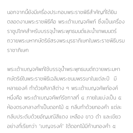
นอกจากนี้ยังมีเครื่องประกอบพระราชพิธีสำคัญที่ได้ยิน
ตลอดงานพระราชพิธีคือ พระเต้าเบญจคัพภ์ ซึ่งเป็นเครื่อง
ราชูปโภคสำหรับบรรจุน้ำพระพุทธมนต์และน้ำเทพมนตร์
ถวายพระมหากษัตริย์สรงพระมุรธาภิเษกในพระราชพิธีบรม
ราชาภิเษก
พระเต้าเบญจคัพภ์ใช้บรรจุน้ำพระพุทธมนต์ถวายพระมหา
กษัตริย์ในพระราชพิธีเฉลิมพระชนมพรรษาในแต่ละปี มี
หลายองค์ ทำด้วยศิลาสีต่าง ๆ พระเต้าเบญจคัพภ์องค์
หนึ่งคือ พระเต้าเบญจคัพภ์รัชกาลที่ ๔ ภายในแบ่งเป็น ๕
ห้องตรงกลางทำเป็นดอกไม้ ๕ กลีบทำด้วยทองคำ แต่ละ
กลีบประดับด้วยอัญมณีสีแดง เหลือง ขาว ดำ และเขียว
อย่างที่เรียกว่า “เบญจรงค์” ใต้ดอกไม้มีก้านทองคำ ๕