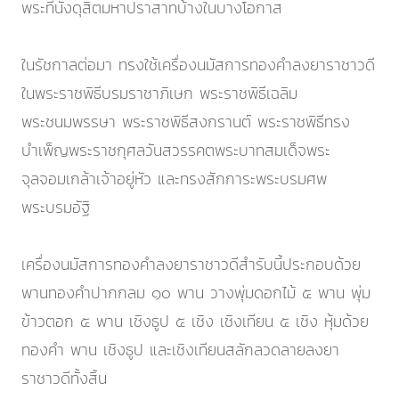
พระที่นั่งดุสิตมหาปราสาทบ้างในบางโอกาส
ในรัชกาลต่อมา ทรงใช้เครื่องนมัสการทองคำลงยาราชาวดี
ในพระราชพิธีบรมราชาภิเษก พระราชพิธีเฉลิม
พระชนมพรรษา พระราชพิธีสงกรานต์ พระราชพิธีทรง
บำเพ็ญพระราชกุศลวันสวรรคตพระบาทสมเด็จพระ
จุลจอมเกล้าเจ้าอยู่หัว และทรงสักการะพระบรมศพ
พระบรมอัฐิ
เครื่องนมัสการทองคำลงยาราชาวดีสำรับนี้ประกอบด้วย
พานทองคำปากกลม ๑๐ พาน วางพุ่มดอกไม้ ๕ พาน พุ่ม
ข้าวตอก ๕ พาน เชิงธูป ๕ เชิง เชิงเทียน ๕ เชิง หุ้มด้วย
ทองคำ พาน เชิงธูป และเชิงเทียนสลักลวดลายลงยา
ราชาวดีทั้งสิ้น