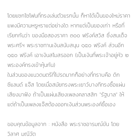
โดยแซกโซโฟนที่ทรงเล่นตัวแรกนั้น ก็หาได้เป็นของใหม่ราคา
แพงมีความหรูหราแต่อย่างใด หากแต่เป็นของเก่า หรือที่
เรียกกันว่า ของมือสองราคา ๓๐๐ ฟรังค์สวิส ซึ่งสมเด็จ
พระศรีฯ พระราชทานเงินสนับสนุน ๑๕๐ ฟรังค์ ส่วนอีก
๑๕๐ ฟรังค์ เอาเงินสโมสรออก (เป็นเงินที่พระเจ้าอยู่หัว ๒
พระองค์ทรงเข้าหุ้นกัน)
ในส่วนของแนวดนตรีที่โปรดมากก็อย่างที่ทราบคือ ดิก
ซีแลนด์ แจ๊ส โดยเมื่อสมัยทรงพระเยาว์บางทีทรงซื้อแผ่น
เสียงมาฟัง ถ้าเป็นแผ่นเสียงเพลงคลาสสิก "รัฐบาล" ให้
แต่ถ้าเป็นเพลงแจ๊สต้องออกเงินส่วนพระองค์ซื้อเอง
ขอบคุณข้อมูลจาก : หนังสือ พระราชอารมณ์ขัน โดย
วิลาศ มณีวัต