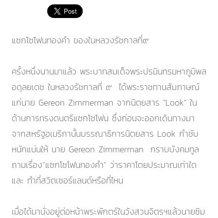
แซกโซโฟนทองคำ ของในหลวงรัชกาลที่๙
ครั้งหนึ่งนานมาแล้ว พระบาทสมเด็จพระปรมินทรมหาภูมิพล
อดุลยเดช ในหลวงรัชกาลที่ ๙ ได้พระราชทานสัมภาษณ์
แก่นาย Gereon Zimmerman จากนิตยสาร "Look" ใน
ด้านการทรงดนตรีแซกโซโฟน ซึ่งก่อนจะออกเดินทางมา
จากสหรัฐอเมริกานั้นบรรณาธิการนิตยสาร Look กำชับ
หนักแน่นให้ นาย Gereon Zimmerman กราบบังคมทูล
ถามเรื่อง”แซกโซโฟนทองคำ” ว่าราคาโดยประมาณเท่าใด
และ ทำที่สวิตเซอร์แลนด์หรือที่ไหน
เมื่อได้มานั่งอยู่ต่อหน้าพระพักตร์ในวังสวนจิตรฯแล้วนายซิม