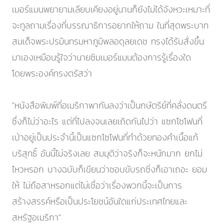
เมอร์แมนพยายามเลียบเคียงอยู่นานก็ยังไม่ได้จังหวะเหมาะที่
จะทูลถามเรื่องที่บรรณาธิการอยากให้ถาม ในที่สุดพระบาท
สมเด็จพระปรมินทรมหาภูมิพลอดุลยเดช ทรงได้รับสั่งขึ้น
มาเองเหมือนรู้ใจว่านายซิมเมอร์แมนต้องการรู้เรื่องใด
โดยพระองค์ทรงตรัสว่า
"หนังสือพิมพ์ที่อเมริกาพากันลงว่าเป็นกษัตริย์ที่คลั่งดนตรี
ซึ่งก็ไม่ว่าอะไร แต่ที่ไปลงจนเลยเถิดกันไปว่า แซกโซโฟนที่
เป่าอยู่เป็นประจำนี้เป็นแซกโซโฟนที่ทำด้วยทองคำเนื้อแท้
บริสุทธิ์ อันนี้ไม่จริงเลย สมมุติว่าจริงก็จะหนักมาก ยกไม่
ไหวหรอก บางฉบับก็เขียนว่าชอบขับรถซิ่งก็เอาเถอะ ยอม
ให้ ไม่ถือสาหรอกแต่ไม่เชื่อว่าเรื่องพวกนี้จะเป็นการ
สร้างสรรค์หรือเป็นประโยชน์อันใดแก่ประเทศไทยและ
สหรัฐอเมริกา"