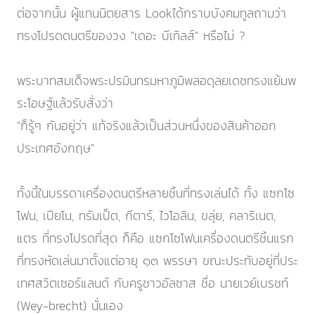
ต่อจากนั้น ผู้แทนนิตยสาร Lookได้กราบบังคมทูลถามว่า
ทรงโปรดดนตรีของวง "เดอะ บีเทิลส์" หรือไม่ ?
พระบาทสมเด็จพระปรมินทรมหาภูมิพลอดุลยเดชทรงแย้มพ
ระโอษฐ์แล้วรับสั่งว่า
"ก็รู้ๆ กันอยู่ว่า แท้จริงแล้วเป็นส่วนหนึ่งของสินค้าออก
ประเทศอังกฤษ"
ทั้งนี้ในบรรดาเครื่องดนตรีหลายชิ้นที่ทรงเล่นได้ ทั้ง แซกโซ
โฟน, เปียโน, ทรัมเป็ต, กีตาร์, ไวโอลิน, ขลุ่ย, คลาริเนต,
แตร ที่ทรงโปรดที่สุด ก็คือ แซกโซโฟนเครื่องดนตรีชิ้นแรก
ที่ทรงหัดเล่นมาตั้งแต่อายุ ๑๓ พรรษา ขณะประทับอยู่ที่ประ
เทศสวิตเซอร์แลนด์ กับครูชาวอัลซาส ชื่อ นายเวย์เบรชท์
(Wey-brecht) นั่นเอง