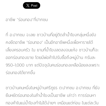
อาชีพ “ร่อนทอง”ที่ปากชม
ที่ อ.ปากชม จ.เลย ชาวบ้านที่อยู่ติดลำน้ำโขงกลุ่มหนึ่งยัง
คงยึดอาชีพ "ร่อนทอง" เป็นอีกอาชีพหนึ่งเพื่อหารายได้
เลี้ยงครอบครัว ใน ยามที่น้ำโขงลดลงจนแห้ง ชาวบ้านก็จะ
ออกร่อนทองขาย โดยมีพ่อค้าไปรับซื้อถึงหมู่บ้าน กรัมละ
950-1,000 บาท แต่ปัจจุบันคนร่อนทองเหลือน้อยลงเพราะ
ร่อนทองได้ยากขึ้น
ชาวบ้านคนหนึ่งในหมู่บ้านศรีภูธร ต.ปากชม อ.ปากชม ที่ยัง
ยืนหยัดร่อนทองในลำน้ำโขงเป็นอาชีพ เล่าว่า การร่อนหา
ทองคำในแม่น้ำโขงทำไม่ได้ง่ายๆ เหมือนแต่ก่อน ในแต่ละวัน