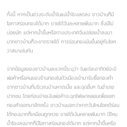
ทั้งนี้ หากเป็นช่วงระดับน้ำในแม่น้ำโขงลดลง ชาวบ้านก็มี
โอกาสร่อนทองได้มาก ขายได้วันละหลายพันบาท ซึ่งมีไม่
บ่อยนัก แต่หากน้ำขึ้นหรือทางประเทศจีนปล่อยน้ำลงมา
มากชาวบ้านก็จะขาดรายได้ การร่อนทองมันขึ้นอยู่กับโชค
วาสนาเช่นกัน
จากข้อมูลของชาวบ้านละแวกนี้ระบุว่า ในแต่ละอาทิตย์จะมี
พ่อค้าหรือคนของร้านทองในตัวเมืองเข้ามารับซื้อทองคำ
จากชาวบ้านที่บริเวณบ้านหาดเบี้ย และจุดอื่นๆ ในอำเภอ
ปากชม โดยก่อนจ่ายเงินพ่อค้าจะจุดไฟเผาหลอมเพื่อแยก
ทองคำออกมาอีกครั้ง ชาวบ้านบอกว่าหากวันไหนโชคดีร่อน
ได้ทองมากก็เหมือนถูกหวย ขายได้เงินหลายพันบาท ปีไหน
น้ำโขงลงมากก็มีโอกาสร่อนทองได้มาก แต่หากน้ำขึ้นหรือ