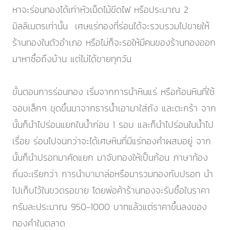
หาจะร่อนทองได้เท่าหัวเม็ดไม้ขีดไฟ หรือประมาณ 2
มิลลิเมตรเท่านั้น เศษแร่ทองที่ร่อนได้จะรวบรวมไปขายให้
ร้านทองในตัวอำเภอ หรือไม่ก็จะรอให้มีคนของร้านทองออก
มาหาซื้อถึงบ้าน แต่ไม่ได้ขายทุกวัน
ขั้นตอนการร่อนทอง เริ่มจากการนำหินแร่ หรือก้อนหินที่ใช้
จอบเล็กๆ ขุดขึ้นมาจากธารน้ำเอามาใส่ถัง และตะกร้า จาก
นั้นก็นำไปร่อนแยกในน้ำก่อน 1 รอบ และก็นำไปร่อนในน้ำไป
เรื่อย ร่อนไปจนกว่าจะได้เศษหินที่มีแร่ทองคำผสมอยู่ จาก
นั้นก็นำปรอทมาคัดแยก มาจับทองให้เป็นก้อน ภาษาท้อง
ถิ่นจะเรียกว่า การนำบามาล่อหรือมารวมทองกับปรอท นำ
ไปเก็บไว้ในขวดรอขาย โดยพ่อค้าร้านทองจะรับซื้อในราคา
กรัมละประมาณ 950-1000 บาทแล้วแต่ราคาขึ้นลงของ
ทองคำในตลาด