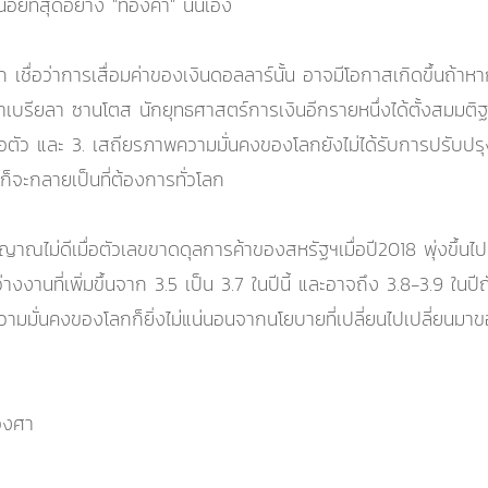
ยงน้อยที่สุดอย่าง "ทองคำ" นั่นเอง
 เชื่อว่าการเสื่อมค่าของเงินดอลลาร์นั้น อาจมีโอกาสเกิดขึ้นถ้
่กาเบรียลา ซานโตส นักยุทธศาสตร์การเงินอีกรายหนึ่งได้ตั้งสมมติ
ัว และ 3. เสถียรภาพความมั่นคงของโลกยังไม่ได้รับการปรับปรุงให้ดี
ก็จะกลายเป็นที่ต้องการทั่วโลก
ญญาณไม่ดีเมื่อตัวเลขขาดดุลการค้าของสหรัฐฯเมื่อปี2018 พุ่งขึ้นไป
างงานที่เพิ่มขึ้นจาก 3.5 เป็น 3.7 ในปีนี้ และอาจถึง 3.8-3.9 ในป
วามมั่นคงของโลกก็ยิ่งไม่แน่นอนจากนโยบายที่เปลี่ยนไปเปลี่ยนมาขอ
องศา