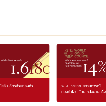
หัสลับ อัตรส่วนทองคำ
WGC รายงานสถานการณ์
ทองคำโลก-ไทย หลังผ่านครึ่ง
แรก