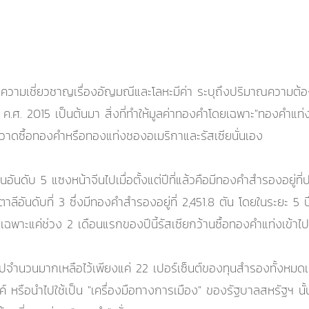
วามเชี่ยวชาญเรื่องอัญมณีและโลหะมีค่า ระบุถึงปริมาณความต้อง
ค.ศ. 2015 เป็นต้นมา สิ่งที่ทำให้มูลค่าทองคำโดยเฉพาะ"ทองคำแท่ง
วาดซื้อทองคำหรือทองแท่งชองอเมริกาและรัสเซียนั่นเอง
อันดับ 5 แซงหน้าจีนไปเมื่อตั้งแต่ปีที่แล้วคือมีทองคำสำรองอยู่ที
ิตาลีอันดับที่ 3 ซึ่งมีทองคำสำรองอยู่ที่ 2,451.8 ตัน โดยในระยะ 
ฉพาะแค่ช่วง 2 เดือนแรกของปีนี้รัสเซียกว้านซื้อทองคำแท่งเข้าไ
ำนวนมากเหลือไว้เพียงแค่ 22 เปอร์เซ็นต์ของทุนสำรองทั้งหมดเท่านั้
์ หรือนำไปใช้เป็น "เครื่องมือทางการเมือง" ของรัฐบาลสหรัฐฯ นั