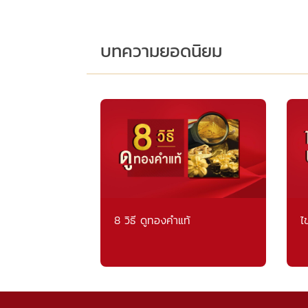
บทความยอดนิยม
8 วิธี ดูทองคำแท้
ไ