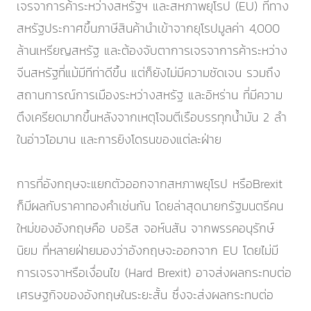
เจรจาการค้าระหว่างสหรัฐฯ และสหภาพยุโรป (EU) ที่ทาง
สหรัฐประกาศขึ้นภาษีสินค้านำเข้าจากยุโรปมูลค่า 4,000
ล้านเหรียญสหรัฐ และต้องจับตาการเจรจาการค้าระหว่าง
จีนสหรัฐที่แม้มีทีท่าดีขึ้น แต่ก็ยังไม่มีความชัดเจน รวมถึง
สถานการณ์การเมืองระหว่างสหรัฐ และอิหร่าน ที่มีความ
ตึงเครียดมากขึ้นหลังจากเหตุโจมตีเรือบรรทุกน้ำมัน 2 ลำ
ในอ่าวโอมาน และการยิงโดรนของแต่ละฝ่าย
การที่อังกฤษจะแยกตัวออกจากสหภาพยุโรป หรือBrexit
ก็มีผลกับราคาทองคำเช่นกัน โดยล่าสุดนายกรัฐมนตรีคน
ใหม่ของอังกฤษคือ บอริส จอห์นสัน จากพรรคอนุรักษ์
นิยม ที่หลายฝ่ายมองว่าอังกฤษจะออกจาก EU โดยไม่มี
การเจรจาหรือเงื่อนไข (Hard Brexit) อาจส่งผลกระทบต่อ
เศรษฐกิจของอังกฤษในระยะสั้น ซึ่งจะส่งผลกระทบต่อ