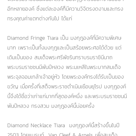
อีกหลายองค์ ซึ่งแต่ละองค์ก็มีความวิจิตรงดงามและทรง
ทรงคุณค่าแตกต่างกันไป ได้แก่
Diamond Fringe Tiara เป็น มงกุฎองค์ที่มีความพิเศษ
มาก เพราะเป็นทั้งมงกุฎและเป็นสร้อยพระศอได้ด้วย แต่
เดิมเป็นของ สมเด็จพระศรีพัชรินทราบรมราชินีนาถ
พระบรมราชชนนีพันปีหลวง พระมเหสีในพระบาทสมเด็จ
พระจุลจอมเกล้าเจ้าอยู่หัว โดยพระองค์ทรงได้รับเป็นของ
ขวัญ เมื่อครั้งที่เสด็จพระราชดำเนินเยือนยุโรป มงกุฎองค์
นี้จึงได้ชื่อว่าเก่าแก่มากที่สุดองค์หนึ่ง และพระบรมราชชนนี
พันปีหลวง ทรงสวม มงกุฎองค์นี้บ่อยครั้ง
Diamond Necklace Tiara มงกุฎองค์นี้สร้างขึ้นในปี
2503 โดยแบรนด์ Van Cleef & Arpels เพื่อสมเด็จ