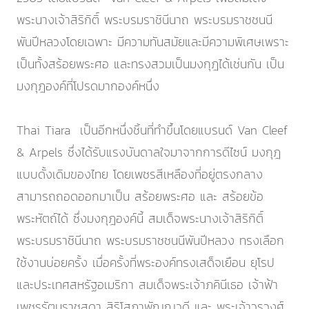
พระนางเจ้าสิริกิติ์ พระบรมราชินีนาถ พระบรมราชชนนี
พันปีหลวงโดยเฉพาะ มีความทันสมัยและมีความพิเศษเพราะ
เป็นทั้งสร้อยพระศอ และทรงสวมเป็นมงกุฎได้เช่นกัน เป็น
มงกุฎองค์ที่โปรดมากองค์หนึ่ง
Thai Tiara เป็นอีกหนึ่งชิ้นที่ทำขึ้นโดยแบรนด์ Van Cleef
& Arpels ซึ่งได้รับแรงบันดาลใจมาจากการดีไซน์ มงกุฎ
แบบดั้งเดิมของไทย โดยเพชรสีเหลืองที่อยู่ตรงกลาง
สามารถถอดออกมาเป็น สร้อยพระศอ และ สร้อยข้อ
พระหัตถ์ได้ ซึ่งมงกุฎองค์นี้ สมเด็จพระนางเจ้าสิริกิติ์
พระบรมราชินีนาถ พระบรมราชชนนีพันปีหลวง ทรงเลือก
ใช้งานบ่อยครั้ง เมื่อครั้งที่พระองค์ทรงเสด็จเยือน ยุโรป
และประเทศสหรัฐอเมริกา สมเด็จพระเจ้าภคินีเธอ เจ้าฟ้า
เพชรรัตนราชสุดา สิริโสภาพัณณวดี และ พระเจ้าวรวงศ์