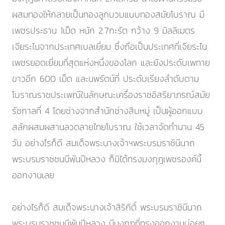
ผสมทองให้กลายเป็นทองลูกบวบแบบทองสมัยโบราณ มี
เพชรประธาน 1เม็ด หนัก 2.7กะรัต กว้าง 9 มิลลิเมตร
เจียระไนจากประเทศเบลเยี่ยม ซึ่งถือเป็นประเทศที่เจียระไน
เพชรยอดเยี่ยมที่สุดแห่งหนึ่งของโลก และยังประดับเพทาย
ขาวอีก 600 เม็ด และนพรัตน์ที่ ประดับเรียงลำดับตาม
โบราณราชประเพณีในลักษณะเครื่องราชอิสริยาภรณ์สมัย
รัชกาลที่ 4 โดยช่างจากสำนักช่างสิบหมู่ เป็นผู้ออกแบบ
สลักผสมผสานลวดลายไทยโบราณ ใช้เวลาจัดทำนาน 45
วัน อย่างไรก็ดี สมเด็จพระนางเจ้าฯพระบรมราชินีนาถ
พระบรมราชชนนีพันปีหลวง ก็มิได้ทรงมงกุฎเพชรองค์นี้
ออกงานเลย
อย่างไรก็ดี สมเด็จพระนางเจ้าสิริกิติ์ พระบรมราชินีนาถ
พระบรมราชชนนีพันปีหลวง มีมงกุฎที่ทรงออกงานบ่อยๆ