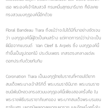
เธอ พระองค์เจ้าโสมสวลี กรมหมื่นสุทธนารีนาถ ก็ยังเคย
ทรงสวมมงกุฎองค์นี้อีกด้วย
Floral Bandeau Tiara ถึงแม้ว่าจะไม่ได้มีที่มาอย่างชัดเจน
ว่า มงกุฎองค์นี้ผู้ใดเป็นคนสร้าง แต่คาดการณ์ว่าน่าจะเป็น
ฝีมือจากแบรนด์ Van Cleef & Arpels ซึ่ง มงกุฎองค์นี้
ทำขึ้นเป็นรูปดอกไม้ ประดับเพชร เกสรตรงกลางแต่ละ
ดอกประกับด้วยทับทิม
Coronation Tiara เป็นมงกุฎไทยโบราณที่หาชมได้ยาก
สมเด็จพระนางเจ้าสิริกิติ์ พระบรมราชินีนาถ พระบรมราช
ชนนีพันปีหลวงทรงสวมมงกุฎองค์นี้เพียงสองครั้งคือ ใน
พระราชพิธีบรมราชาภิเษกของ พระบาทสมเด็จพระบรมชน
กาธิเบศร มหาภูมิพลอดุลยเดชมหาราช และอีกหนึ่งครั้งใน