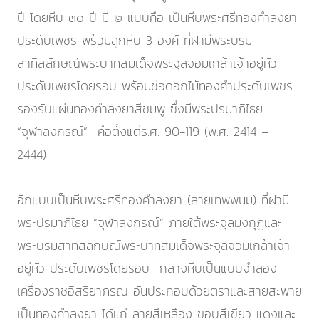
ปี โดยหีบ ๓๐ ปี มี ๒ แบบคือ เป็นหีบพระศรีทองคำลงยา
ประดับเพชร พร้อมลูกหีบ 3 องค์ ที่ฝามีพระบรม
สาทิสลักษณ์พระบาทสมเด็จพระจุลจอมเกล้าเจ้าอยู่หัว
ประดับเพชรโดยรอบ พร้อมช่อดอกไม้ทองคำประดับเพชร
รองรับแผ่นทองคำลงยาสีชมพู ซึ่งมีพระปรมาภิไธย
“จุฬาลงกรณ์” คือตั้งแต่ร.ศ. 90-119 (พ.ศ. 2414 –
2444)
อีกแบบเป็นหีบพระศรีทองคำลงยา (ลายเทพพนม) ที่ฝามี
พระปรมาภิไธย “จุฬาลงกรณ์” ภายใต้พระจุลมงกุฎและ
พระบรมสาทิสลักษณ์พระบาทสมเด็จพระจุลจอมเกล้าเจ้า
อยู่หัว ประดับเพชรโดยรอบ กลางหีบเป็นแบบจำลอง
เครื่องราชอิสริยาภรณ์ อันประกอบด้วยตราและสายสะพาย
เป็นทองคำลงยา ได้แก่ ลายสีเหลือง ขอบสีเขียว แดงและ