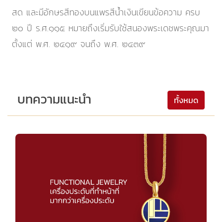
สด และมีอักษรสีทองบนแพรสีน้ำเงินเขียนข้อความ ครบ
๒๐ ปี ร.ศ.๑๑๕ หมายถึงเริ่มรับใช้สนองพระเดชพระคุณมา
ตั้งแต่ พ.ศ. ๒๔๑๙ จนถึง พ.ศ. ๒๔๓๙
บทความแนะนำ
ทั้งหมด