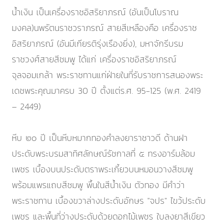
น้ำเงิน เป็นเครื่องราชอิสริยาภรณ์ (อันเป็นโบราณ
มงคล)นพรัตนราชวราภรณ์ สายสีเหลืองคือ เครื่องราช
อิสริยาภรณ์ (อันมีเกียรติรุ่งเรืองยิ่ง), มหาจักรีบรม
ราชวงศ์สายสีชมพู ได้แก่ เครื่องราชอิสริยาภรณ์
จุลจอมเกล้า พระราชทานแก่ฝ่ายในที่รับราชการสนองพระ
เดชพระคุณมาครบ 30 ปี ตั้งแต่ร.ศ. 95-125 (พ.ศ. 2419
– 2449)
หีบ ๒๐ ปี เป็นหีบหมากทองคำลงยาราชาวดี ด้านฝา
ประดับพระบรมสาทิศลักษณ์รัชกาลที่ ๕ ทรงอาร์มล้อม
เพชร เบื้องบนประดับตราพระเกี้ยวบนหมอนวางสีชมพู
พร้อมแพรแถบสีชมพู พื้นในสีน้ำเงิน ตัวทอง มีคำว่า
พระราชทาน เบื้องขวาล่างประดับอักษร "จปร" ไขว้ประดับ
เพชร และพื้นที่ว่างประดับด้วยดอกไม้เพชร ใบลงยาสีเขียว