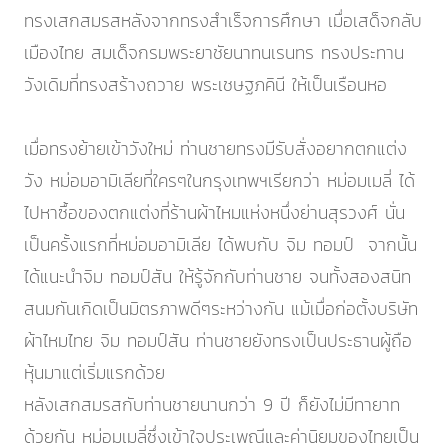
ทรงเสกสมรสหลังจากทรงสำเร็จการศึกษา เมื่อเสด็จกลับ
เมืองไทย สมเด็จกรมพระยาชัยนาทนเรนทร ทรงประทาน
วังเดิมที่ทรงสร้างถวาย พระเชษฐภคินี ให้เป็นเรือนหอ
เมื่อทรงย้ายเข้าวังใหม่ ท่านชายทรงมีรับสั่งอยากตกแต่ง
วัง หม่อมอามิเลียที่ใครๆในกรุงเทพฯเรียกว่า หม่อมเมลี่ ได้
ไปหาซื้อของตกแต่งที่ร้านผ้าไหมแห่งหนึ่งย่านสุรวงศ์ นั่น
เป็นครั้งแรกที่หม่อมอามิเลีย ได้พบกับ จิม ทอมป์ จากนั้น
ได้แนะนำจิม ทอมป์สัน ให้รู้จักกับท่านชาย จนทั้งสองสนิท
สนมกันเกิดเป็นมิตรภาพดีๆระหว่างกัน แม้เมื่อก่อตั้งบริษัท
ผ้าไหมไทย จิม ทอมป์สัน ท่านชายยังทรงเป็นประธานผู้ถือ
หุ้นมาแต่เริ่มแรกด้วย
หลังเสกสมรสกับท่านชายนานกว่า 9 ปี ก็ยังไม่มีทายาท
ด้วยกัน หม่อมเมลี่ซึ่งเข้าใจประเพณีและค่านิยมของไทยเป็น