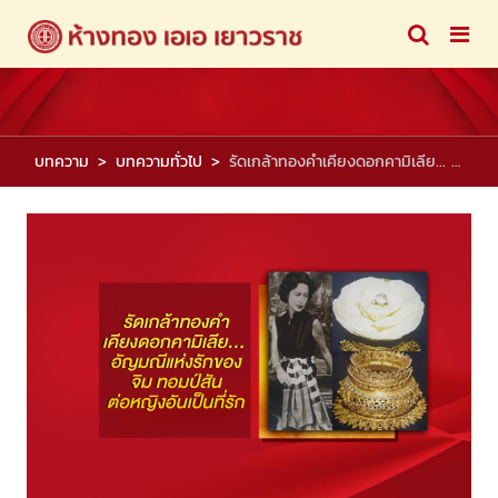
บทความ
บทความทั่วไป
รัดเกล้าทองคำเคียงดอกคามิเลีย... อัญมณีแห่งรักของจิม ทอมป์สันต่อหญิงอันเป็นที่รัก