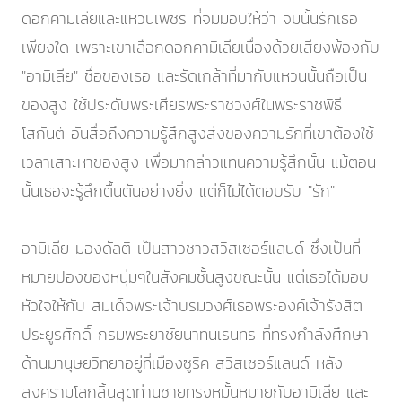
ดอกคามิเลียและแหวนเพชร ที่จิมมอบให้ว่า จิมนั้นรักเธอ
เพียงใด เพราะเขาเลือกดอกคามิเลียเนื่องด้วยเสียงพ้องกับ
"อามิเลีย" ชื่อของเธอ และรัดเกล้าที่มากับแหวนนั้นถือเป็น
ของสูง ใช้ประดับพระเศียรพระราชวงศ์ในพระราชพิธี
โสกันต์ อันสื่อถึงความรู้สึกสูงส่งของความรักที่เขาต้องใช้
เวลาเสาะหาของสูง เพื่อมากล่าวแทนความรู้สึกนั้น แม้ตอน
นั้นเธอจะรู้สึกตื้นตันอย่างยิ่ง แต่ก็ไม่ได้ตอบรับ "รัก"
อามิเลีย มองดัลติ เป็นสาวชาวสวิสเซอร์แลนด์ ซึ่งเป็นที่
หมายปองของหนุ่มๆในสังคมชั้นสูงขณะนั้น แต่เธอได้มอบ
หัวใจให้กับ สมเด็จพระเจ้าบรมวงศ์เธอพระองค์เจ้ารังสิต
ประยูรศักดิ์ กรมพระยาชัยนาทนเรนทร ที่ทรงกำลังศึกษา
ด้านมานุษยวิทยาอยู่ที่เมืองซูริค สวิสเซอร์แลนด์ หลัง
สงครามโลกสิ้นสุดท่านชายทรงหมั้นหมายกับอามิเลีย และ