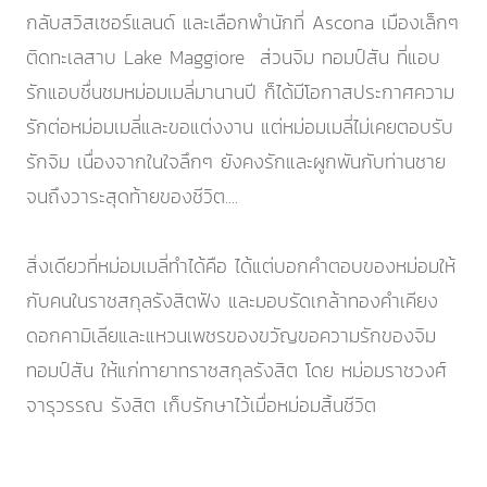
กลับสวิสเซอร์แลนด์ และเลือกพำนักที่ Ascona เมืองเล็กๆ
ติดทะเลสาบ Lake Maggiore ส่วนจิม ทอมป์สัน ที่แอบ
รักแอบชื่นชมหม่อมเมลี่มานานปี ก็ได้มีโอกาสประกาศความ
รักต่อหม่อมเมลี่และขอแต่งงาน แต่หม่อมเมลี่ไม่เคยตอบรับ
รักจิม เนื่องจากในใจลึกๆ ยังคงรักและผูกพันกับท่านชาย
จนถึงวาระสุดท้ายของชีวิต....
สิ่งเดียวที่หม่อมเมลี่ทำได้คือ ได้แต่บอกคำตอบของหม่อมให้
กับคนในราชสกุลรังสิตฟัง และมอบรัดเกล้าทองคำเคียง
ดอกคามิเลียและแหวนเพชรของขวัญขอความรักของจิม
ทอมป์สัน ให้แก่ทายาทราชสกุลรังสิต โดย หม่อมราชวงศ์
จารุวรรณ รังสิต เก็บรักษาไว้เมื่อหม่อมสิ้นชีวิต