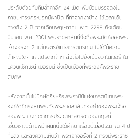
ประดับด้วยทับทิมล้ำค่าอีก 24 เม็ด พับม้วนบรรจุลงใน
ภาชนะทรงกระบอกมีฝาปิด ที่ทำจากงาช้าง ใช้เวลาเดิน
ทางถึง 2 ปี จากเดือนพฤษภาคม พ.ศ. 2299 ถึงเดือน
มีนาคม พ.ศ. 2301 พระราชสาส์นนี้จึงถึงพระหัตถ์ของพระ
เจ้าจอร์จที่ 2 แต่กษัตริย์แห่งเกรตบริเทน ไม่ได้ให้ความ
สำคัญใดๆ และโปรดเกล้าฯ ส่งต่อไปยังเมืองฮาโนเวอร์ ใน
แค้วนแซ็กโซนี เยอรมนี ซึ่งเป็นเมืองที่พระองค์พระราช
สมภพ
หลังจากนั้นไม่มีกษัตริย์หรือพระราชินีแห่งเกรตบิเทนพระ
องค์ใดที่ทรงสนพระทัยพระราชสาส์นทองคำของพระเจ้าอ
ลองพญา นักวิชาการประวัติศาสตร์ชาวอังกฤษที่
เชี่ยวชาญด้านพม่าคนหนึ่งได้ศึกษาเรื่องนี้เมื่อประมาณ 4 ปี
ที่แล้ว และลงความเห็นว่า พระเจ้าจอร์จที่ 2 ทรงมีพระราช