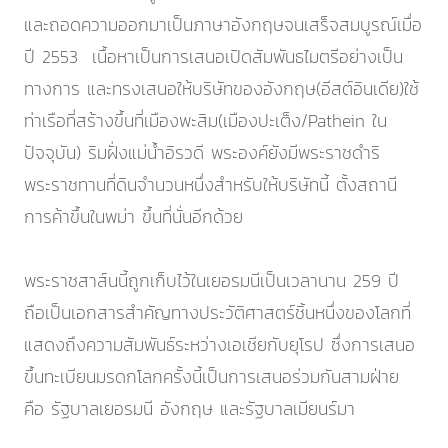
และถอดความออกมาเป็นภาษาอังกฤษจนเสร็จสมบูรณ์เมื่อ
ปี 2553 เนื้อหาเป็นการเสนอเปิดสัมพันธไมตรีอย่างเป็น
ทางการ และทรงเสนอให้บริษัทของอังกฤษ(อีสต์อินเดีย)ใช้
ท่าเรือที่สร้างขึ้นที่เมืองพะสิม(เมืองปะเต็ง/Pathein ใน
ปัจจุบัน) ริมฝั่งแม่น้ำอิรวดี พระองค์ยังมีพระราชดำริ
พระราชทานที่ดินจำนวนหนึ่งสำหรับให้บริษัทนี้ ตั้งสถานี
การค้าขึ้นในพม่า ขึ้นที่นั่นอีกด้วย
พระราชสาส์นนี้ถูกเก็บไว้ในเยอรมนีเป็นเวลานาน 259 ปี
ถือเป็นเอกสารสำคัญทางประวัติศาสตร์ชิ้นหนึ่งของโลกที่
แสดงถึงความสัมพันธ์ระหว่างเอเชียกับยุโรป ซึ่งการเสนอ
ขึ้นทะเบียนมรดกโลกครั้งนี้เป็นการเสนอร่วมกันสามฝ่าย
คือ รัฐบาลเยอรมนี อังกฤษ และรัฐบาลเมียนร์มา