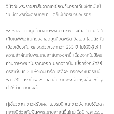
วินิจฉัยพระราชสาส์นจากเอเชียตะวันออกเฉียงใต้ฉบับนี้
“ไม่มีค่าพอที่จะตอบกลับ” แต่ก็ไม่ได้อธิบายอะไรอีก
พระราชสาส์นถูกย้ายจากพิพิธภัณฑ์หลวงในฮาโนเวอร์ ไป
เก็บในพิพิธภัณฑ์ของหอสมุดก็อดฟรีด วิลเฮม ไลบ์นิซ ใน
เมืองเดียวกัน ตลอดช่วงเวลากว่า 250 ปี ไม่ได้มีผู้ใดให้
ความสำคัญกับพระราชสาส์นทองคำนี้ เนื่องจากไม่มีใคร
อ่านภาษาพม่าโบราณออก นอกจากนั้น เมื่อครั้งกษัตริย์
คริสเตียนที่ 2 แห่งเดนมาร์ก เสด็จฯ ทอดพระเนตรในปี
พ.ศ.2311 ทรงทำพระราชสาส์นจากพระเจ้ากรุงอังวะชำรุด
ทำให้อ่านยากยิ่งขึ้น
ผู้เชี่ยวชาญชาวฝรั่งเศส เยอรมนี และชาวอังกฤษใช้เวลา
หลายปีช่วยกันฟื้นฟูพระราชสาสน์ขึ้นใหม่เมื่อปี พ.ศ.2550