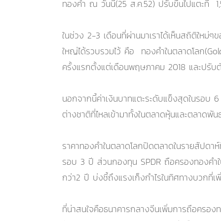
ทองคำ ณ วันนี้(25 ส.ค.52) ปรับขึ้นไปแตะที่ 
ในช่วง 2-3 เดือนที่ผ่านมาเราได้เห็นสถิติใหม่
ใหญ่ได้รวบรวมไว้ คือ ทองคำในตลาดโลก(Gold
ครั้งแรกตั้งแต่เดือนพฤษภาคม 2018 และปรับต
นอกจากนี้ค่าเงินบาทแตะระดับแข็งสุดในรอบ 6
ต่างชาติที่ไหลเข้ามาทั้งในตลาดหุ้นและตลาดพ
ราคาทองคำในตลาดโลกปิดตลาดในรายสัปดาห์ที่สิ้
รอบ 3 ปี ส่วนกองทุน SPDR ถือครองทองคำใน
กว่า2 ปี บ่งชี้ถึงแรงเก็งกำไรในทิศทางบวกที่เพิ่
ที่น่าสนใจคือธนาคารกลางจีนเพิ่มการถือครองท