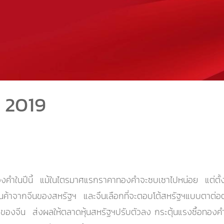
ี 2019
าคาทองคำในปีนี้ แม้ในไตรมาศแรกราคาทองคำจะซบเซาไปหน่อย แต่ต
้าสินค้าจากจีนของสหรัฐฯ และจึนเลือกที่จะตอบโต้สหรัฐฯแบบตาต่อ
ของจีน ส่งผลให้ตลาดหุ้นสหรัฐฯปรับตัวลง กระตุ้นแรงซื้อทองคำ