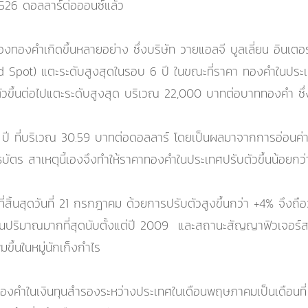
1,526 ดอลลาร์ต่อออนซ์แล้ว
ๆของทองคำเกิดขึ้นหลายอย่าง ซึ่งบริษัท วายแอลจี บูลเลี่ยน อินเ
 Spot) แตะระดับสูงสุดในรอบ 6 ปี ในขณะที่ราคา ทองคำในประเ
ัวขึ้นต่อไปแตะระดับสูงสุด บริเวณ 22,000 บาทต่อบาททองคำ ซึ่
 ปี ที่บริเวณ 30.59 บาทต่อดอลลาร์ โดยเป็นผลมาจากการอ่อนค่
ันธบัตร สาเหตุนี้เองจึงทำให้ราคาทองคำในประเทศปรับตัวขึ้นน้อ
นสุดวันที่ 21 กรกฎาคม ด้วยการปรับตัวสูงขึ้นกว่า +4% จึงถือว่า
ปริมาณมากที่สุดนับตั้งแต่ปี 2009 และสถานะสัญญาฟิวเจอร์
มขึ้นในหมู่นักเก็งกำไร
องคำในเงินทุนสำรองระหว่างประเทศในเดือนพฤษภาคมเป็นเดือนที่ 6 