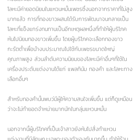
โลหะมีค่ายอดนิยมในแหวนหมั้นเพชรซึ่งนอกจากราคาที่ไม่สูง
มากแล้ว การที่ทองขาวผสมได้รับการพัฒนาจนกลายเป็น
โลหะที่แข็งแกร่งทนทานเป็นอีกเหตุผลหนึ่งที่ทําให้ผู้บริโภค
หันไปนิยมทองขาวเพิ่มขึ้น โดยผู้บริโภคจะเลือกทองขาว
กะรัตต่ำเพื่อนํางบประมาณไปใช้กับเพชรขนาดใหญ่
คุณภาพสูง ส่วนลําดับความนิยมของโลหะมีค่าอื่นๆที่ใช้ใน
เครื่องประดับแต่งงานได้แก่ แพลทินัม ทองคํา และโลหะทาง
เลือกอื่นๆ
สําหรับทองคํานั้นพบว่มีผู้ให้ความสนใจเพิ่มขึ้น แต่ก็ดูเหมือน
ว่าจะไม่ทำยอดจำหน่ายมากนักในกลุ่มแหวนหมั้น
นอกจากนี้ผู้บริโภคที่เป็นเจ้าสาวยังหันไปสั่งทำแหวน
แต่งงานที่มีลักษณะเฉพาะของตัวเองกันมากขึ้น ทําให้ร้าน