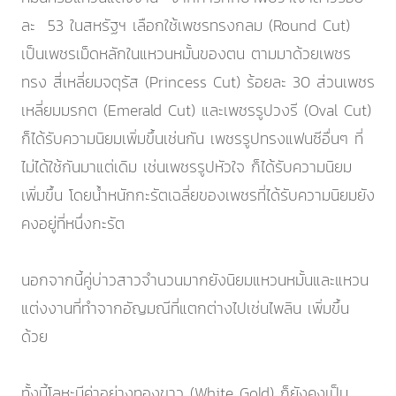
ละ 53 ในสหรัฐฯ เลือกใช้เพชรทรงกลม (Round Cut)
เป็นเพชรเม็ดหลักในแหวนหมั้นของตน ตามมาด้วยเพชร
ทรง สี่เหลี่ยมจตุรัส (Princess Cut) ร้อยละ 30 ส่วนเพชร
เหลี่ยมมรกต (Emerald Cut) และเพชรรูปวงรี (Oval Cut)
ก็ได้รับความนิยมเพิ่มขึ้นเช่นกัน เพชรรูปทรงแฟนซีอื่นๆ ที่
ไม่ได้ใช้กันมาแต่เดิม เช่นเพชรรูปหัวใจ ก็ได้รับความนิยม
เพิ่มขึ้น โดยน้ำหนักกะรัตเฉลี่ยของเพชรที่ได้รับความนิยมยัง
คงอยู่ที่หนึ่งกะรัต
นอกจากนี้คู่บ่าวสาวจํานวนมากยังนิยมแหวนหมั้นและแหวน
แต่งงานที่ทำจากอัญมณีที่แตกต่างไปเช่นไพลิน เพิ่มขึ้น
ด้วย
ทั้งนี้โลหะมีค่าอย่างทองขาว (White Gold) ก็ยังคงเป็น