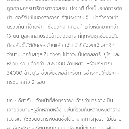
ถูกคณะกรรมาธิการตรวจสอบแห่งชาติ ซึ่งเป็นองค์การต่อ
ต้านคอร์รัปชันของสาธารณรัฐประชาชนจีน นำตำรวจเข้า
ตรวจค้น ที่บ้านพัก ซึ่งนอกจากทองคำแท่งหนักมากกว่า
13 ตัน มูลค่าหลายร้อยล้านดอลลาร์ ที่ถูกพบซุกซ่อนอยู่ใน
ห้องลับชั้นใต้ดินของบ้านแล้ว เจ้าหน้าที่ยังพบเงินสดอีก
จำนวนมากในสกุลเงินต่างๆ ไม่ว่าจะเป็นดอลลาร์, ยูโร และ
หยวน รวมแล้วกว่า 268,000 ล้านหยวนหรือประมาณ
34,000 ล้านยูโร ซึ่งเพียงพอสำหรับการชำระหนี้ให้ประเทศ
กรีซมากถึง 2 รอบ
ขณะเดียวกัน เจ้าหน้าที่ยังตรวจพบด้วยว่านายจางเป็น
เจ้าของบ้านหรูอีกหลายหลัง มีพื้นที่รวมกันหลายพันตาราง
เมตรและใช้ชีวิตบนทรัพย์สินซึ่งได้มาจากการทุจริต ไม่มีราย
ละเอียดชัดว่าอดีตนายกเทศมนตรีรายนี้ใช้เวลานานแค่ไหน