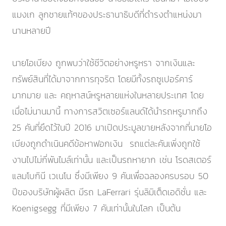
แมงเก ลูกชายแท้ๆของประธานาธิบดีที่ดำรงตำแหน่งมา
นานหลายปี
นายโอเบียง ถูกพบว่าใช้ชีวิตอย่างหรูหรา จากเงินและ
ทรัพย์สินที่ได้มาจากการทุจริต โดยมีทั้งรถซูเปอร์คาร์
มากมาย และ คฤหาสน์หรูหลายแห่งในหลายประเทศ โดย
เมื่อไม่นานมานี้ ทางการสวิตเซอร์แลนด์ได้นำรถหรูมากถึง
25 คันที่ยึดไว้ในปี 2016 มาเปิดประมูลขายหลังจากที่นายโอ
เบียงถูกดำเนินคดีข้อหาฟอกเงิน รถแต่ละคันเพิ่งถูกใช้
งานไปไม่กี่พันไมล์เท่านั้น และเป็นรถหายาก เช่น โรดสเตอร์
แลมโบกินี เวเนโน ซึ่งมีเพียง 9 คันเพื่อฉลองครบรอบ 50
ปีของบริษัทผู้ผลิต มีรถ LaFerrari รุ่นลิมิเต็ดเอดิชั่น และ
Koenigsegg ที่มีเพียง 7 คันเท่านั้นในโลก เป็นต้น