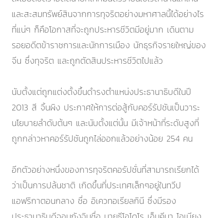
และสะสมทรัพย์สินจากการทุจริตอย่างมหาศาลนี้ได้อย่างไร
ที่แน่ๆ ก็คือโอกาสที่จะถูกประหารชีวิตมีอยู่มาก เดินตาม
รอยอดีตข้าราชการและนักการเมือง นักธุรกิจรายใหญ่ของ
จีน ซึ่งทุจริต และถูกตัดสินประหารชีวิตไปแล้ว
นับตั้งแต่ถูกแต่งตั้งขึ้นดำรงตำแหน่งประธานาธิบดีในปี
2013 สี จิ้นผิง ประกาศให้การต่อสู้กับคอร์รัปชันเป็นวาระ
นโยบายลำดับต้นๆ และนับตั้งแต่นั้น มีเจ้าหน้าที่ระดับสูงที่
ถูกกล่าวหาคอร์รัปชันถูกไล่ออกแล้วอย่างน้อย 254 คน
อีกตัวอย่างหนึ่งของการทุจริตคอรัปชั่นที่สามารถเรียกได้
ว่าเป็นการปล้นชาติ เกิดขึ้นที่ประเทศเล็กๆอยู่ในทวีป
แอฟริกาตอนกลาง ชื่อ อิเควทอเรียลกินี ซึ่งมีรอง
ประธานาธิบดีจอมกังฉินชื่อ นายธีโอโดโร เอ็นคีมา โอเบียง