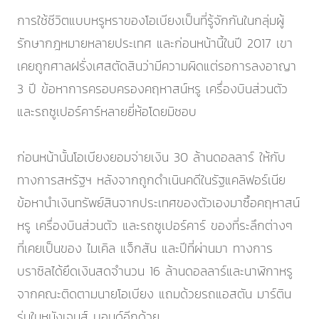
การใช้ชีวิตแบบหรูหราของโอเบียงเป็นที่รู้จักกันในกลุ่มผู้
รักษากฎหมายหลายประเทศ และก่อนหน้านี้ในปี 2017 เขา
เคยถูกศาลฝรั่งเศสตัดสินว่ามีความผิดแต่รอการลงอาญา
3 ปี ข้อหาการครอบครองคฤหาสน์หรู เครื่องบินส่วนตัว
และรถซูเปอร์คาร์หลายยี่ห้อโดยมิชอบ
ก่อนหน้านั้นโอเบียงยอมจ่ายเงิน 30 ล้านดอลลาร์ ให้กับ
ทางการสหรัฐฯ หลังจากถูกดำเนินคดีในรัฐแคลิฟอร์เนีย
ข้อหานำเงินทรัพย์สินจากประเทศของตัวเองมาซื้อคฤหาสน์
หรู เครื่องบินส่วนตัว และรถซูเปอร์คาร์ ของที่ระลึกต่างๆ
ที่เคยเป็นของ ไมเคิล แจ็กสัน และปีที่ผ่านมา ทางการ
บราซิลได้ยึดเงินสดจำนวน 16 ล้านดอลลาร์และนาฬิกาหรู
จากคณะติดตามนายโอเบียง แถมด้วยรถแอสตัน มาร์ติน
รุ่นในหนังเจมส์ บอนด์อีกด้วย