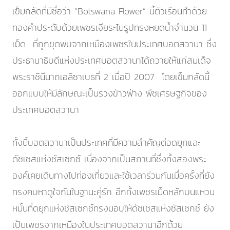
เข็มกลัดที่มีชื่อว่า “Botswana Flower” นี้ตัวเรือนทำด้วย
ทองคำประดับด้วยเพชรเจียระไนรูปทรงหยดน้ำจำนวน 11
เม็ด ที่ถูกขุดพบจากเหมืองเพชรในประเทศบอตสวานา ซึ่ง
ประธานาธิบดีแห่งประเทศบอตสวานาได้ถวายให้แก่สมเด็จ
พระราชินีนาถเอลิซาเบธที่ 2 เมื่อปี 2007 โดยเข็มกลัดนี้
ออกแบบให้มีลักษณะเป็นรวงข้าวฟ่าง พืชเศรษฐกิจของ
ประเทศบอตสวานา
ทั้งนี้บอตสวานาเป็นประเทศที่มีความสำคัญต่อดยุกและ
ดัชเชสแห่งซัสเซกซ์ เนื่องจากเป็นสถานที่ซึ่งทั้งสองพระ
องค์เคยเดินทางไปท่องเที่ยวและใช้เวลาร่วมกันเมื่อครั้งที่ยัง
ทรงคบหาดูใจกันในฐานะคู่รัก อีกทั้งเพชรเม็ดหลักบนแหวน
หมั้นที่ดยุกแห่งซัสเซกซ์ทรงมอบให้ดัชเชสแห่งซัสเซกซ์ ยัง
เป็นเพชรจากเหมืองในประเทศบอตสวานาอีกด้วย