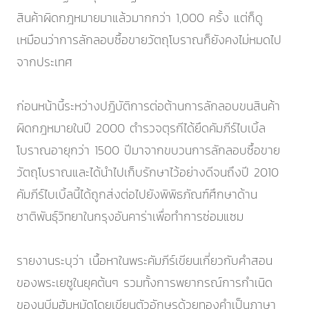
สินค้าผิดกฎหมายมาแล้วมากกว่า 1,000 ครั้ง แต่ก็ดู
เหมือนว่าการลักลอบซื้อขายวัตถุโบราณก็ยังคงไม่หมดไป
จากประเทศ
ก่อนหน้านี้ระหว่างปฎิบัติการต่อต้านการลักลอบขนสินค้า
ผิดกฎหมายในปี 2000 ตำรวจตุรกีได้ยึดคัมภีร์ไบเบิ้ล
โบราณอายุกว่า 1500 ปีมาจากขบวนการลักลอบซื้อขาย
วัตถุโบราณและได้นำไปเก็บรักษาไว้อย่างดีจนถึงปี 2010
คัมภีร์ไบเบิ้ลนี้ได้ถูกส่งต่อไปยังพิพิธภัณฑ์ศึกษาด้าน
ชาติพันธุ์วิทยาในกรุงอันคาร่าเพื่อทำการซ่อมแซม
รายงานระบุว่า เนื้อหาในพระคัมภีร์เขียนเกี่ยวกับคำสอน
ของพระเยซูในยุคต้นๆ รวมทั้งการพยากรณ์การกำเนิด
ของนบีมูฮัมหมัดโดยเขียนตัวอักษรด้วยทองคำเป็นภาษา