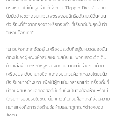
ตรงหลวมไม่เน้นรูปร่างที่เรียกว่า “Flapper Dress” ส่วน
นิ้วมือข้างขวาสวมแหวนเพชรพลอยสีหรืออัญมณีอื่นๆบน
ตัวเรือนที่ทำจากทองขาวหรือทองคำ ที่เรียกกันในยุคนั้นว่า
“แหวนค็อกเทล”
“แหวนค็อกเทล”จัดอยู่ในเครื่องประดับที่อยู่ในหมวดของมัน
ต้องมีของผู้หญิงหัวสมัยใหม่ในสมัยนั้น พวกเธอจะจัดเต็ม
ด้วยเสื้อผ้าอาภรณ์หรูหรา งดงาม ตกแต่งร่างกายด้วย
เครื่องประดับนานาชนิด และสวมแหวนค็อกเทลวงโตบนนิ้ว
มือเรียวยาวข้างขวา เพื่อให้ผู้คนเห็นเวลายกแก้วเครื่องดื่มที่
มีส่วนผสมของแอลกอฮอล์ขึ้นดื่มซึ่งเป็นสิ่งต้องห้ามหรือไม่
ได้รับการยอมรับในขณะนั้น แหวน“แหวนค็อกเทล”จึงมีความ
หมายแฝงถึงการต่อต้านข้อห้ามและกฎเกณฑ์ต่างๆของ
สังคม