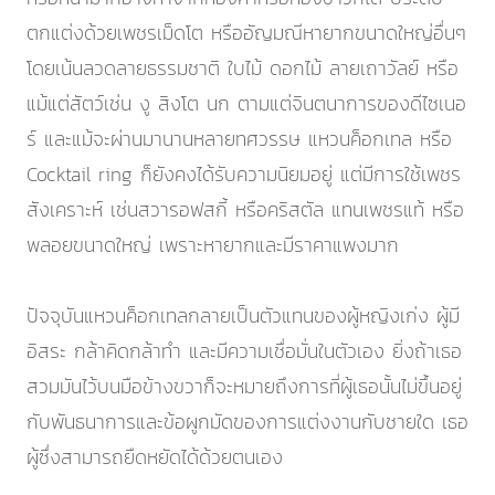
ตกแต่งด้วยเพชรเม็ดโต หรืออัญมณีหายากขนาดใหญ่อื่นๆ
โดยเน้นลวดลายธรรมชาติ ใบไม้ ดอกไม้ ลายเถาวัลย์ หรือ
แม้แต่สัตว์เช่น งู สิงโต นก ตามแต่จินตนาการของดีไซเนอ
ร์ และแม้จะผ่านมานานหลายทศวรรษ แหวนค็อกเทล หรือ
Cocktail ring ก็ยังคงได้รับความนิยมอยู่ แต่มีการใช้เพชร
สังเคราะห์ เช่นสวารอฟสกี้ หรือคริสตัล แทนเพชรแท้ หรือ
พลอยขนาดใหญ่ เพราะหายากและมีราคาแพงมาก
ปัจจุบันแหวนค็อกเทลกลายเป็นตัวแทนของผู้หญิงเก่ง ผู้มี
อิสระ กล้าคิดกล้าทำ และมีความเชื่อมั่นในตัวเอง ยิ่งถ้าเธอ
สวมมันไว้บนมือข้างขวาก็จะหมายถึงการที่ผู้เธอนั้นไม่ขึ้นอยู่
กับพันธนาการและข้อผูกมัดของการแต่งงานกับชายใด เธอ
ผู้ซึ่งสามารถยืดหยัดได้ด้วยตนเอง