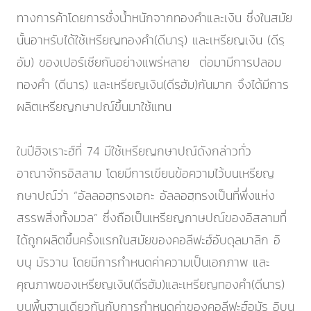
ทางการค้าโดยการชั่งน้ำหนักจากทองคำและเงิน ซึ่งในสมัย
นั้นอาหรับได้ใช้เหรียญทองคำ(ดีนารุ) และเหรียญเงิน (ดีรฺ
อัม) ของเปอร์เซียกันอย่างแพร่หลาย ต่อมามีการปลอม
ทองคำ (ดีนารฺ) และเหรียญเงิน(ดีรฺฮัม)กันมาก จึงได้มีการ
ผลิตเหรียญกษาปณ์ขึ้นมาใช้แทน
ในปีฮิจเราะฮ์ที่ 74 มีใช้เหรียญกษาปณ์ดังกล่าวทั่ว
อาณาจักรอิสลาม โดยมีการเขียนข้อความไว้บนเหรียญ
กษาปณ์ว่า “อัลลอฮฺทรงเอกะ อัลลอฮฺทรงเป็นที่พึ่งแห่ง
สรรพสิ่งทั้งมวล” ซึ่งถือเป็นเหรียญกาษปณ์ของอิสลามที่
ได้ถูกผลิตขึ้นครั้งแรกในสมัยของคอลีฟะฮ์อับดุลมาลิก อิ
บนุ มัรวาน โดยมีการกำหนดค่าความเป็นเอกภาพ และ
คุณภาพของเหรียญเงิน(ดีรฺฮัม)และเหรียญทองคำ(ดีนารฺ)
บนพื้นฐานเดียวกันกับการกำหนดค่าของคอลีฟะฮ์อุมัร อิบนุ