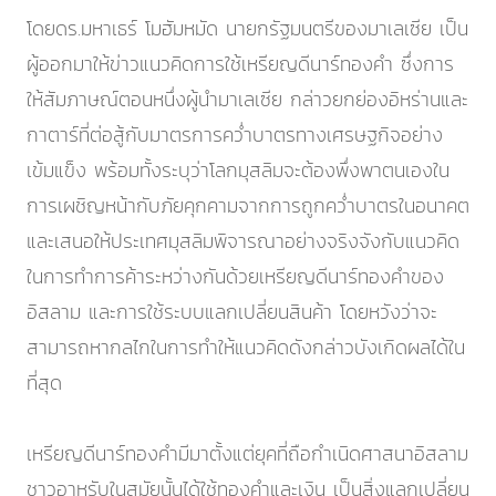
โดยดร.มหาเธร์ โมฮัมหมัด นายกรัฐมนตรีของมาเลเซีย เป็น
ผู้ออกมาให้ข่าวแนวคิดการใช้เหรียญดีนาร์ทองคำ ซึ่งการ
ให้สัมภาษณ์ตอนหนึ่งผู้นำมาเลเซีย กล่าวยกย่องอิหร่านและ
กาตาร์ที่ต่อสู้กับมาตรการคว่ำบาตรทางเศรษฐกิจอย่าง
เข้มแข็ง พร้อมทั้งระบุว่าโลกมุสลิมจะต้องพึ่งพาตนเองใน
การเผชิญหน้ากับภัยคุกคามจากการถูกคว่ำบาตรในอนาคต
และเสนอให้ประเทศมุสลิมพิจารณาอย่างจริงจังกับแนวคิด
ในการทำการค้าระหว่างกันด้วยเหรียญดีนาร์ทองคำของ
อิสลาม และการใช้ระบบแลกเปลี่ยนสินค้า โดยหวังว่าจะ
สามารถหากลไกในการทำให้แนวคิดดังกล่าวบังเกิดผลได้ใน
ที่สุด
เหรียญดีนาร์ทองคำมีมาตั้งแต่ยุคที่ถือกำเนิดศาสนาอิสลาม
ชาวอาหรับในสมัยนั้นได้ใช้ทองคำและเงิน เป็นสิ่งแลกเปลี่ยน