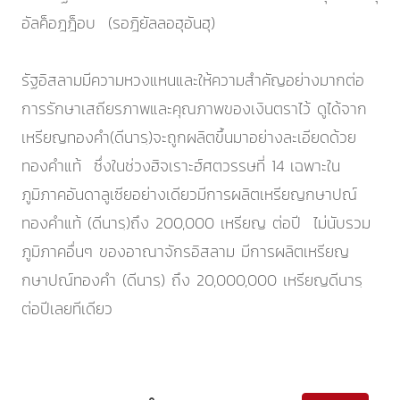
อัลค็อฎฎ็อบ (รอฎิยัลลอฮุอันฮุ)
รัฐอิสลามมีความหวงแหนและให้ความสำคัญอย่างมากต่อ
การรักษาเสถียรภาพและคุณภาพของเงินตราไว้ ดูได้จาก
เหรียญทองคำ(ดีนารฺ)จะถูกผลิตขึ้นมาอย่างละเอียดด้วย
ทองคำแท้ ซึ่งในช่วงฮิจเราะฮ์ศตวรรษที่ 14 เฉพาะใน
ภูมิภาคอันดาลูเซียอย่างเดียวมีการผลิตเหรียญกษาปณ์
ทองคำแท้ (ดีนารฺ)ถึง 200,000 เหรียญ ต่อปี ไม่นับรวม
ภูมิภาคอื่นๆ ของอาณาจักรอิสลาม มีการผลิตเหรียญ
กษาปณ์ทองคำ (ดีนารฺ) ถึง 20,000,000 เหรียญดีนารฺ
ต่อปีเลยทีเดียว